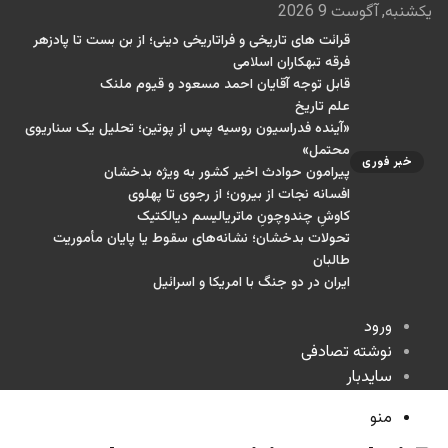
یکشنبه, آگوست 9 2026
قرائت های تاریخی و فراتاریخی دینی؛ از بن بست تا پادزهر
فرقه تبهکاران اسلامی
قابل توجه آقایان احمد مسعود و قیوم ملنک
علم تاریخ
«آینده فدراسیون روسیه پس از پوتین؛ تحلیل یک سناریوی
محتمل»
خبر فوری
پیرامون حوادث اخیر کشور به ویژه بدخشان
افسانه نجات از بیرون؛ از رجوی تا پهلوی
کاوشِ چندو‌چونِ ماتریالیسم دیالکتیک
تحولات بدخشان؛ نشانه‌های سقوط یا پایان مأموریت
طالبان
ایران در دو جنگ با امریکا و اسرائیل
ورود
نوشته تصادفی
سایدبار
منو