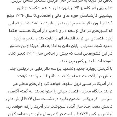
بدهی در آمریکا به سرعت در حال افزایش است.بر اساس گزارش
ها،بدیهی آمریکا،مرز ۳۴ تریلیون دالر را درهم شکست وطبق
پیشبینی کارشناسان حوزه های مالی و اقتصادی،تا سال ۲۰۳۴ مبلغ
۱۸.۹ تریلیون دلار به حجم این بدیهی افزوده خواهد شد‌. از آنجایی
که کشورهای در حال توسعه دارای ذخایر دالر آمریکا هستند،هکذا
رکود اقتصادی می تواند اقتصاد آنها را غارت کند و منجر به رکود
شدید شود. بنابراین، پایان دادن به اتکا به دالر آمریکا اولین دستور
کار این کشورهایی است که پیش از اجلاس سال ۲۰۲۴،تدبیر اتخاذ
نموده اند، تا به بریکس بپیوندند.
با گزینش رویکرد جدید وتشدید پروسه دالر زدایی در بریکس چند
بخش در ایالات متحده آمریکا تحت تأثیر قرار خواهند گرفت:
دالر آمریکا در مسیر نزول سقوط خواهد کرد و ارزهای محلی می
توانند جایگاه محرکه اقتصاد جهانی را احتوا نمایند. به گفته آگاهان
سیاسی ،اگر بریکس تصمیم بگیرد در نشست سال ۲۰۲۴ ارزش دالر را
کاهش دهد، چند سال آینده سرنوشت دالر آمریکا را رقم خواهد زد.
اجلاس بریکس ۲۰۲۴ قرار است در اکتبر سال جاری در منطقه کازان