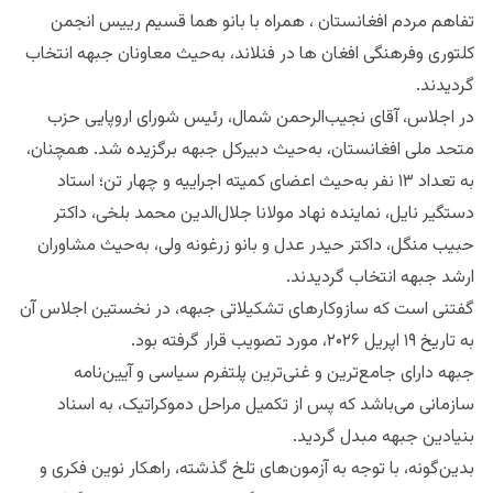
تفاهم مردم افغانستان ، همراه با بانو هما قسیم رییس انجمن
کلتوری وفرهنگی افغان ها در فنلاند، به‌حیث معاونان جبهه انتخاب
گردیدند.
در اجلاس، آقای نجیب‌الرحمن شمال، رئیس شورای اروپایی حزب
متحد ملی افغانستان، به‌حیث دبیرکل جبهه برگزیده شد. همچنان،
به تعداد ۱۳ نفر به‌حیث اعضای کمیته اجراییه و چهار تن؛ استاد
دستگیر نایل، نماینده نهاد مولانا جلال‌الدین محمد بلخی، داکتر
حبیب منگل، داکتر حیدر عدل و بانو زرغونه ولی، به‌حیث مشاوران
ارشد جبهه انتخاب گردیدند.
گفتنی است که سازوکارهای تشکیلاتی جبهه، در نخستین اجلاس آن
به تاریخ ۱۹ اپریل ۲۰۲۶، مورد تصویب قرار گرفته بود.
جبهه دارای جامع‌ترین و غنی‌ترین پلتفرم سیاسی و آیین‌نامه
سازمانی می‌باشد که پس از تکمیل مراحل دموکراتیک، به اسناد
بنیادین جبهه مبدل گردید.
بدین‌گونه، با توجه به آزمون‌های تلخ گذشته، راهکار نوین فکری و