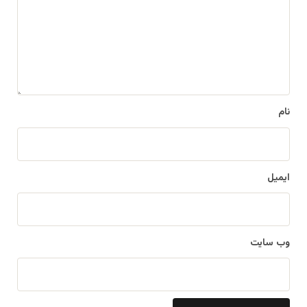
د
گ
ا
ه
*
نام
ایمیل
وب‌ سایت