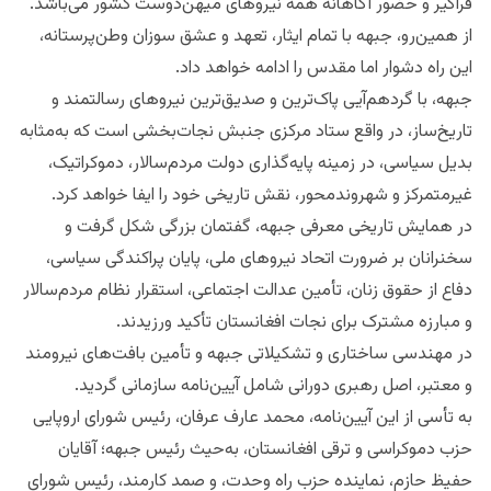
فراگیر و حضور آگاهانه همه نیروهای میهن‌دوست کشور می‌باشد.
از همین‌رو، جبهه با تمام ایثار، تعهد و عشق سوزان وطن‌پرستانه،
این راه دشوار اما مقدس را ادامه خواهد داد.
جبهه، با گردهم‌آیی پاک‌ترین و صدیق‌ترین نیروهای رسالتمند و
تاریخ‌ساز، در واقع ستاد مرکزی جنبش نجات‌بخشی است که به‌مثابه
بدیل سیاسی، در زمینه پایه‌گذاری دولت مردم‌سالار، دموکراتیک،
غیرمتمرکز و شهروندمحور، نقش تاریخی خود را ایفا خواهد کرد.
در همایش تاریخی معرفی جبهه، گفتمان بزرگی شکل گرفت و
سخنرانان بر ضرورت اتحاد نیروهای ملی، پایان پراکندگی سیاسی،
دفاع از حقوق زنان، تأمین عدالت اجتماعی، استقرار نظام مردم‌سالار
و مبارزه مشترک برای نجات افغانستان تأکید ورزیدند.
در مهندسی ساختاری و تشکیلاتی جبهه و تأمین بافت‌های نیرومند
و معتبر، اصل رهبری دورانی شامل آیین‌نامه سازمانی گردید.
به تأسی از این آیین‌نامه، محمد عارف عرفان، رئیس شورای اروپایی
حزب دموکراسی و ترقی افغانستان، به‌حیث رئیس جبهه؛ آقایان
حفیظ حازم، نماینده حزب راه وحدت، و صمد کارمند، رئیس شورای