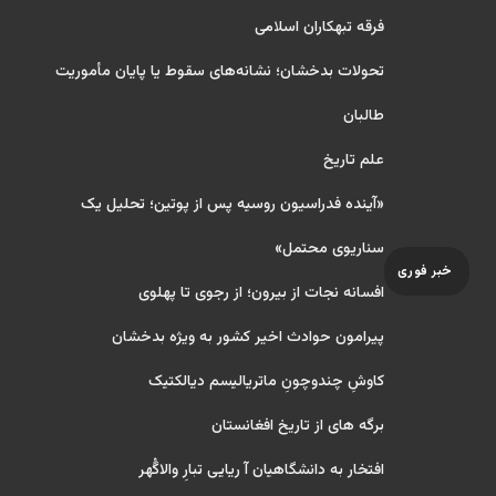
فرقه تبهکاران اسلامی
تحولات بدخشان؛ نشانه‌های سقوط یا پایان مأموریت
طالبان
علم تاریخ
«آینده فدراسیون روسیه پس از پوتین؛ تحلیل یک
سناریوی محتمل»
خبر فوری
افسانه نجات از بیرون؛ از رجوی تا پهلوی
پیرامون حوادث اخیر کشور به ویژه بدخشان
کاوشِ چندو‌چونِ ماتریالیسم دیالکتیک
برگه های از تاریخ افغانستان
افتخار به دانشگاهیان آ ریایی تبارِ والاگُهر