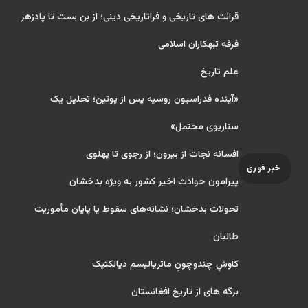
قرائت های تاریخی و فراتاریخی دینی؛ از بن بست تا پادزهر
فرقه تبهکاران اسلامی
علم تاریخ
«آینده فدراسیون روسیه پس از پوتین؛ تحلیل یک
سناریوی محتمل»
افسانه نجات از بیرون؛ از رجوی تا پهلوی
خبر فوری
پیرامون حوادث اخیر کشور به ویژه بدخشان
تحولات بدخشان؛ نشانه‌های سقوط یا پایان مأموریت
طالبان
کاوشِ چندو‌چونِ ماتریالیسم دیالکتیک
برگه های از تاریخ افغانستان