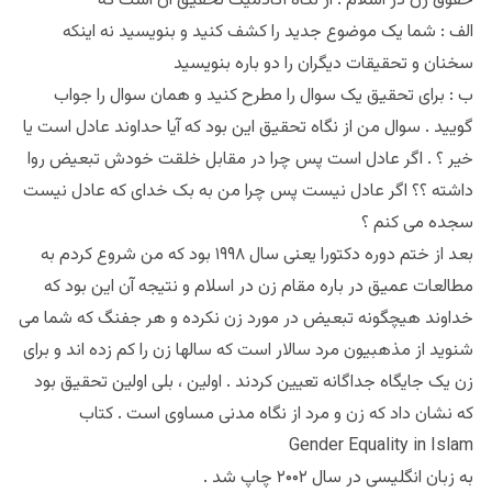
حقوق زن در اسلام . از نگاه آکادمیک تحقیق آن است که
الف : شما یک موضوع جدید را کشف کنید و بنویسید نه اینکه
سخنان و تحقیقات دیگران را دو باره بنویسید
ب : برای تحقیق یک سوال را مطرح کنید و همان سوال را جواب
گویید . سوال من از نگاه تحقیق این بود که آیا حداوند عادل است یا
خیر ؟ . اگر عادل است پس چرا در مقابل خلقت خودش تبعیض روا
داشته ؟؟ اگر عادل نیست پس چرا من به بک خدای که عادل نیست
سجده می کنم ؟
بعد از ختم دوره دکتورا یعنی سال ۱۹۹۸ بود که من شروع کردم به
مطالعات عمیق در باره مقام زن در اسلام ‌و نتیجه آن این بود که
خداوند هیچگونه تبعیض در مورد زن نکرده و هر جفنگ که شما می
شنوید از مذهبیون مرد سالار است که سالها زن را کم زده اند و برای
زن یک جایگاه جداگانه تعیین کردند . اولین ، بلی اولین تحقیق بود
که نشان داد که زن و مرد از نگاه مدنی مساوی است . کتاب
Gender Equality in Islam
به زبان انگلیسی در سال ۲۰۰۲ چاپ شد .