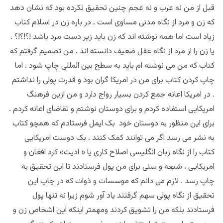
قبل از من نه عرب و نه عجم چنین تحقیق نکرده بود که نشان دهد
که زن و مرد از نگاه مدنی مساوی است . در باره زن در اسلام کناب
زیاد است اما همه نوشته اند که زن باید زیر دست مرد باشد !؟!؟!؟ .
یا زن را از مرد از نگاه عقل ضعیف دانسته اند . من تصمیم گرفتم که
کتاب که من می نوشته ام باید به سطح بین المللی چاپ شود . اما
چاپ کردن کتاب برای من در امریکا گران بود و قدرت پولی را نداشتم
. در امریکا اعانه جمع کردن بسیار رواج دارد و من ازین فرهنگ
امریکایی استفاده کردم و برای دوستان نوشتم و تقاضای اعانه کردم .
برای این منظور به دوستان خود بک ایمل فرستادم که همچو کتاب
به نشر می رسد اگر می توانند کمک کنند . بک دوست امریکایی
کتاب را از نگاه زبان انگلیسی اصلاح کاری یا « ادیت» کرد افغان و
امریکایی ، شیعه و سنی ‌برای من پول فرستادند تا این تحقیق به
چاپ رسد . لازم می دانم که موسسات و ذوات که در چاپ این
تحقیق از نگاه پولی سهم گرفتند یاد آور شوم زیرا نه تنها پول
فرستادند بلکه من را تشویق کردند و‌مهمتر اینکه این اشخاص زن و