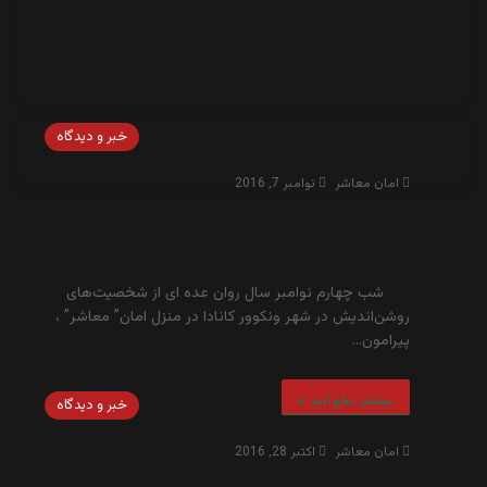
امان معاشر
خبر و دیدگاه
امان معاشر
نوامبر 7, 2016
حمايت روشنفکران افغانستان از موضعگيری
سترجنرال عبدالرشيد دوستم در کانادا
شب چهارم نوامبر سال روان عده ای از شخصیت‌های
روشن‌اندیش در شهر ونکوور کانادا در منزل امان” معاشر” ،
پيرامون…
بیشتر بخوانید »
خبر و دیدگاه
امان معاشر
اکتبر 28, 2016