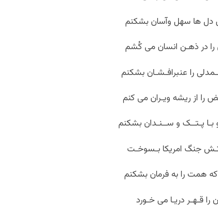
دل ها سهل وآسان بشکنم
را در ذهـن انسان می کُشم
مدلی را عنبرافـشـان بشکنم
را از ریشه ویـران می کنم
 بـا پـتــک و ســنـدان بشکنم
 آتـش جنگ امریکا بـسوخـت
که همت را به فرمان بشکنم
 را قـهـر دریـا می خـورد