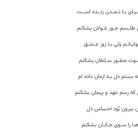
یـای بـا تـمـدن زنــده اســت
م طلـسم جـور غـولان بشکنم
ایـانـم ولی بـا زور عـشـق
نخـوت منفـور سـلطان بشکنم
ـه بستم دل بـه ارمان داده ام
 که رسم عهد و پیمان بشکنم
ان بیرون بُوَد احساس دل
ـا را سـوی جـانـان بشکنم