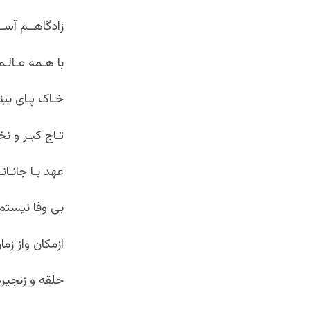
زادگاهــم آســ
با هـمه عـالـ
خـاک پـای بینو
تـاج کبـر و 
عهد بـا جانـان
بی وفا نیستم
ازمکان واز زم
حلقه و زنجیره