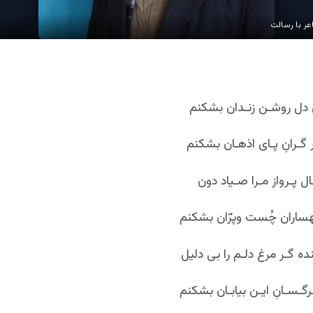
ر با رسالت
وی دل روشـن زنـدان بشکنم
ر گـرانِ پـای اذهـان بشکنم
ـال پـرواز مـرا صـیاد دون
اران چُست وپرّان بشکنم
ه گـر مرغ دلـم را بی دلیل
گـسـانِ ایـن بیابـان بشکنم