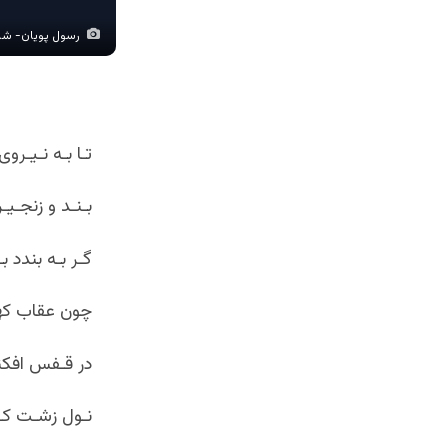
رسول پویان- شاع
تـا بـه نـیـر
بـنـد و زنجـیـ
گـر بـه بندد ب
چون عقاب کهس
در قـفس افکند
نـول زشـت کـر