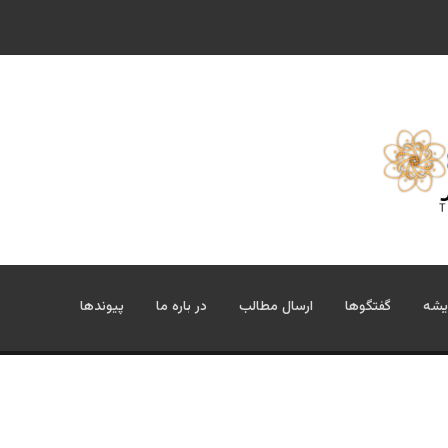
یشه
گفتگوها
ارسال مطالب
در باره ما
پیوندها