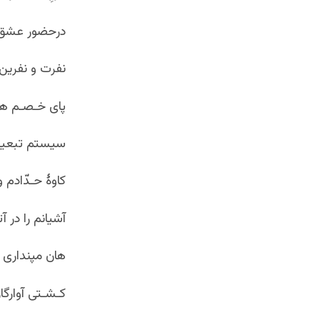
درحضور عشق 
نفرت و نفرین 
پای خـصـم هـ
سیستم تبعیض 
کاوۀ حـدّادم و
آشیانم را در
هان مپنداری 
کـشـتی آوارگان