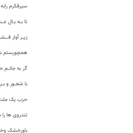
سیرفکرم رابه 
تا بـه بـال ع
زیـر آوار فــش
همچورستم شاخ
گر به جانـم ح
با شعـور و بـ
حزب یک ملت 
تندروی ها را
باورِخشک وخ