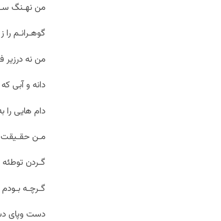
من نهـنگ سـر
گوهـرانـم را 
من نه درزیر 
دانه و آبی که
دام هایی را ب
مـن حقـیقت را
گـردن توطئه 
گـرچـه بـودم س
دست وپای دش