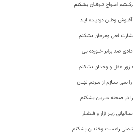
کـشم امـواج تـوفـان بشکنم
ز آغـوش وطـن دزدیـده ایـد
فشارت لعل ومرجان بشکنم
 دادی صد برابر خـورده یی
ه زور عقل و وجدان بشکنم
 نمی سـازم از مـردم نهـان
را در صحنه عـریان بشکنم
ـالیانی زیـر آزار و فـشـار
منی رامست وخندان بشکنم