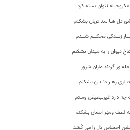
مکروحیله نتوان بسته کرد
ـشق دل هـا سد دربان بشکنم
ـــار زنــدگی محکــم شــدم
 دیوان را به میدان بشکنم
مله ور گردند ماران شرور
ردبـاری زهـر دنـدان بشکنم
چه دارد غیرتبعیض وستم
 به لطف ومهر انسان بشکنم
شن احساس دل را می کُشد