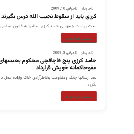
جاودان
جولای 10, 2009
کرزی باید از سقوط نجیب الله درس بگیرند
مدت ریاست جمهوری حامد کرزی مطابق به قانون اساسی افغ
بیشتر بخوانید »
جاودان
جولای 8, 2009
حامد کرزی پنج قاچاقچی محکوم بحبسهای ش
عفوحاکمانه خویش قرارداد
بعد ازسالها جنگ ومقاومت بخاطرآزادی خاک واراده عمل باز
بگروه…
بیشتر بخوانید »