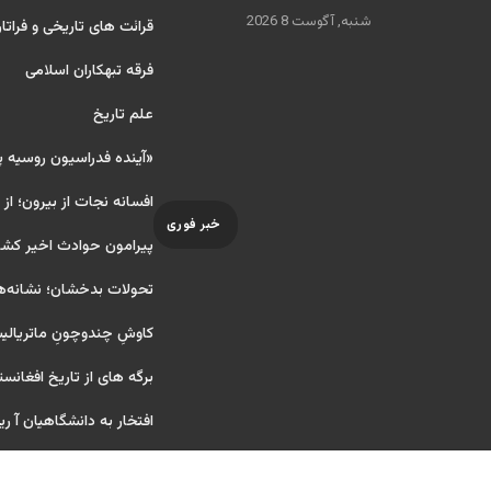
شنبه, آگوست 8 2026
قرائت های تاریخی و فراتا
فرقه تبهکاران اسلامی
علم تاریخ
«آینده فدراسیون روسیه 
افسانه نجات از بیرون؛ از
خبر فوری
پیرامون حوادث اخیر کشو
تحولات بدخشان؛ نشانه‌ه
کاوشِ چندو‌چونِ ماتریال
برگه های از تاریخ افغانست
افتخار به دانشگاهیان آ ریایی