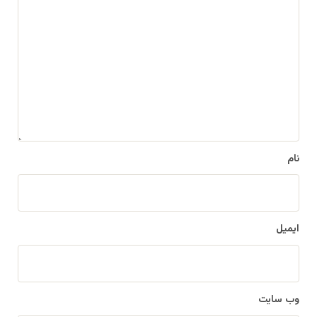
ی
د
گ
ا
ه
*
نام
ایمیل
وب‌ سایت