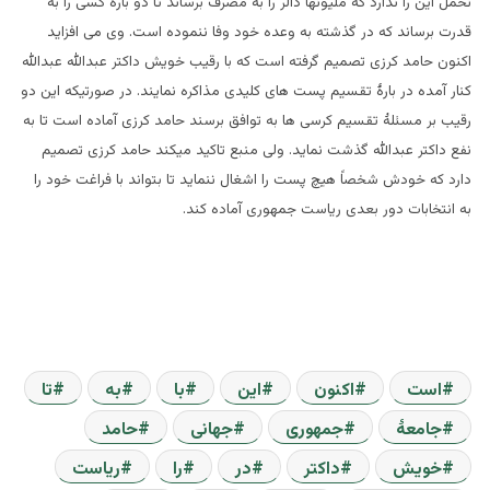
تحمل این را ندارد که ملیونها دالر را به مصرف برساند تا دو باره کسی را به
قدرت برساند که در گذشته به وعده خود وفا ننموده است. وی می افزاید
اکنون حامد کرزی تصمیم گرفته است که با رقیب خویش داکتر عبدالله عبدالله
کنار آمده در بارۀ تقسیم پست های کلیدی مذاکره نمایند. در صورتیکه این دو
رقیب بر مسئلۀ تقسیم کرسی ها به توافق برسند حامد کرزی آماده است تا به
نفع داکتر عبدالله گذشت نماید. ولی منبع تاکید میکند حامد کرزی تصمیم
دارد که خودش شخصاً هیچ پست را اشغال ننماید تا بتواند با فراغت خود را
به انتخابات دور بعدی ریاست جمهوری آماده کند.
است
اکنون
این
با
به
تا
جامعۀ
جمهوری
جهانی
حامد
خویش
داکتر
در
را
ریاست