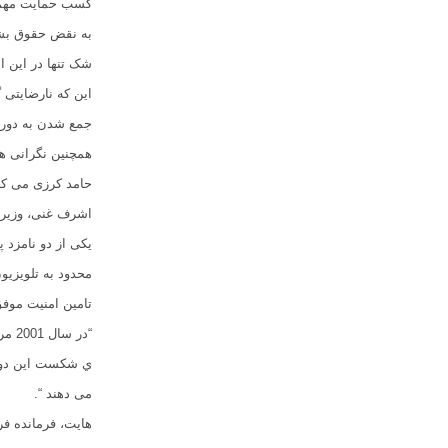
کسب حمایت مهم ت
به نقض حقوق بشر
شک تنها در این اس
این که نارضایتی 
جمع شدن به دور ی
همچنین نگرانی ها
حامد کرزی می کنن
اشرف غنی، وزیر 
یکی از دو نامزد 
محدود به تلویزیو
تامین امنیت موفق
“در 
ي شکست این دولت 
می دهند “.
هایت، فرمانده ف