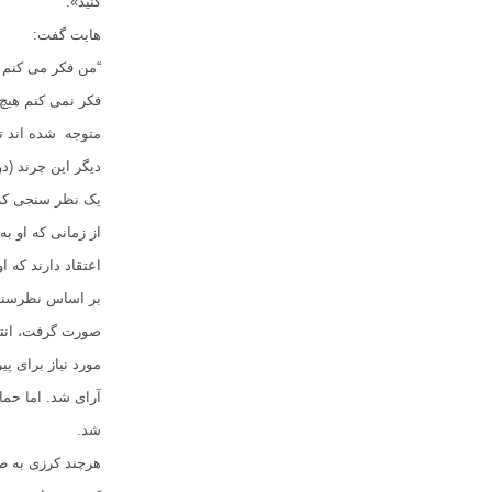
کنید».
هایت گفت:
“من فکر می کنم ک
فکر نمی کنم هیچ 
متوجه شده اند تغ
دیگر این چرند (د
یک نظر سنجی که آ
از زمانی که او ب
اعتقاد دارند که ا
آرای شد. اما حما
شد.
هرچند کرزی به طو