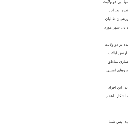
نه تنها این دو ولایت
ده اند. این
ورشیان طالبان
دادن شهر مورد
ده در دو ولایت
ه ارتش ایالات
کسازی مناطق
روهای امنیتی
. این افراد
 آشکارا اعلام
نید، پس شما