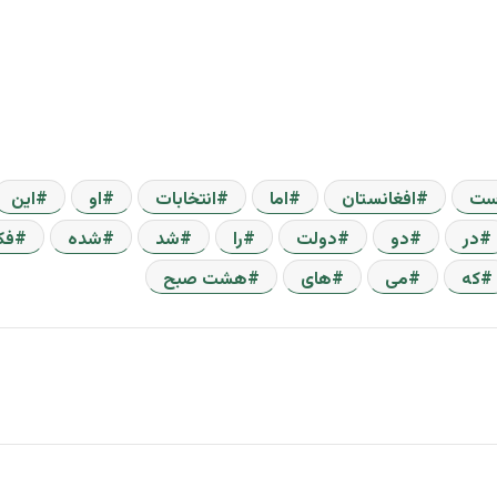
ست
افغانستان
اما
انتخابات
او
این
در
دو
دولت
را
شد
شده
فک
که
می
های
هشت صبح