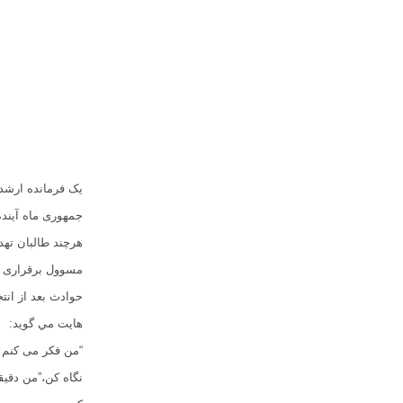
یک فرمانده ارشد 
جمهوری ماه آینده
هرچند طالبان تهدی
مسوول برقراری ام
حوادث بعد از انت
هایت مي گويد:
“من فکر می کنم ک
نگاه کن،”من دقیق