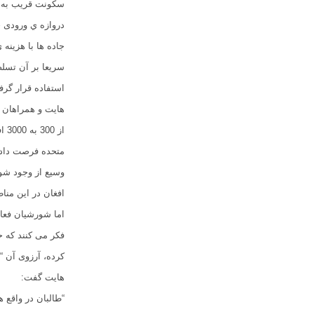
دروازه ي ورودی ج
جاده ها با هزینه
سریعا بر آن تسل
استفاده قرار گرفت
هایت و همراهان ا
از
متحده فرصت داده 
وسیع از وجود شور
افغان در این منا
اما شورشیان فعال
فکر می کنند که ح
کرده، آرزوی آن “
هایت گفت:
“طالبان در واقع ه