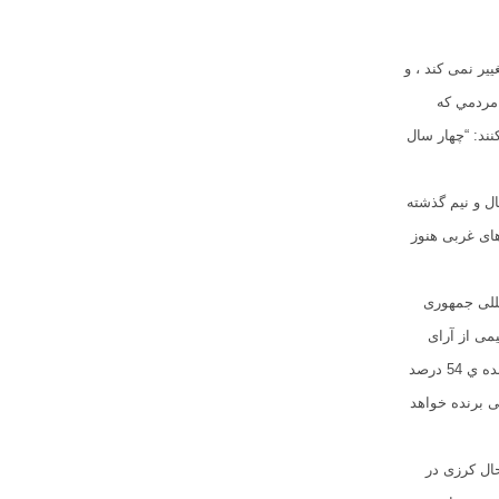
یر نمی کند ، و
 مردمي که
ند: “چهار سال
ل و نیم گذشته
های غربی هنوز
ن المللی جمهوری
تر از نیمی از آرای
مورد نیاز برای پیروزی در دور اول انتخابات بیست اگوست می باشد. در انتخابات سال 2004 کرزی برنده ي 54 درصد
ی برنده خواهد
ال کرزی در