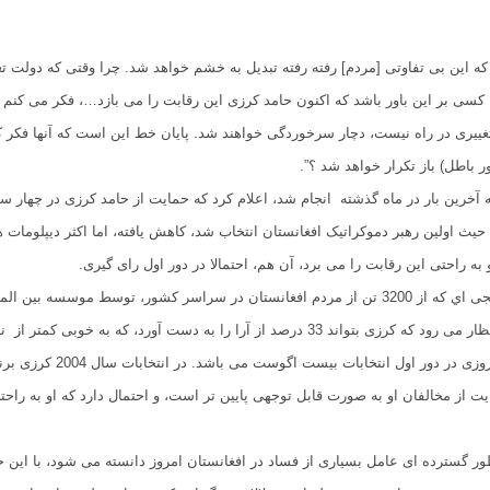
ه این بی تفاوتی [مردم] رفته رفته تبدیل به خشم خواهد شد. چرا وقتی که دولت تغی
کسی بر این باور باشد که اکنون حامد کرزی این رقابت را می بازد…، فکر می کنم
ییری در راه نیست، دچار سرخوردگی خواهند شد. پایان خط این است که آنها فکر کن
ور باطل) باز تکرار خواهد شد ؟”.
خرین بار در ماه گذشته انجام شد، اعلام کرد که حمایت از حامد کرزی در چهار سا
ه حیث اولین رهبر دموکراتیک افغانستان انتخاب شد، کاهش یافته، اما اکثر دیپلومات 
و به راحتی این رقابت را می برد، آن هم، احتمالا در دور اول رای گیری.
بر اساس نظرسنجی اي که از 3200 تن از مردم افغانستان در سراسر کشور، توسط موسسه بی
صورت گرفت، انتظار می رود که کرزی بتواند 33 درصد از آرا را به دست آورد، که به خوبی کم
یت از مخالفان او به صورت قابل توجهی پایین تر است، و احتمال دارد که او به راحت
ر گسترده ای عامل بسیاری از فساد در افغانستان امروز دانسته می شود، با این ح