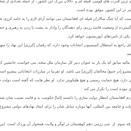
رین قدرت های قومی، قبیله ای و دلالان بزرگ این کشور ، از جمله تعدادی از ش
 در این کشور، موفق بوده است.
ت که آیا جنگ سالاران قبیله ای افغانستان می توانند آرای لازم را به حامد کرزی تح
گسترده از وضعیت فاسد رژیم، رای دهندگان را وادار به پشت پا زدن به رهبری و خط
کی از نامزدهای اپوزیسیون خواهد کرد.
ی راجع به استقلال کمیسیون انتخابات وجود دارد، که رقیبان [کرزی] این نهاد را مته
د.
مالیه سابق که یک بار به عنوان دبیر کل سازمان ملل متحد، می خواست جانشین کو
پیشرو [در جمع] مخالفان [کرزی] می باشد. او تقریبا در مبارزات انتخاباتی پیشرو ا
ن دارد، هیچ حمایت رسمی و هیچ هلیکوپتر ندارد. او نظر هایت که گفته است دولت ح
 نبوده است را تکرار می کند :
سال 2001 مردم افغانستان انتظار دولت سازی را داشتند [اما] حکومت بد و فاسد نصیب شان شد
و جامعه بین المللی، آنها دوباره تمایل شان را برای ایجاد نهادهای دولتی مشرو
رقه سوم از تیپ رزمی دهم کوهستان در لوگر و ولایت همجوار آن وردک است. این 