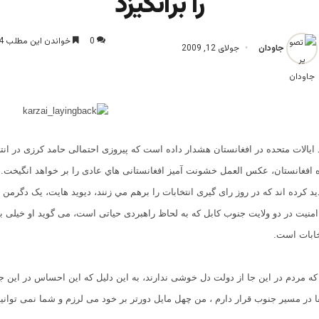
را برانگیزد
0
خواندن این مطلب 4 دقیقه زمان میبرد
جاودان
جولای 12, 2009
ایالات متحده در افغانستان هشدار داده است که پیروزی احتمالی حامد کرزی در ان
 افغانستان، عکس العمل خشونت آمیز افغانستانی هاي عادی را بر خواهد انگیخت.
د کرده اند كه در روز رای گیری انتخابات را برهم مي زنند، دیوید هایت، یک دگرمن 
نیت در دو ولایت جنوب كابل كه به لحاظ راهبردی حیاتی است، می گوید او خیلی ب
خابات است.
ه مردم در این جا از دولت دل خوشی ندارند، به این دلیل که این احساس در این جا
ا در مسیر جنوب قرار دارم ، من چهل مایل دورتر بر خود می لرزم و شما نمی توان