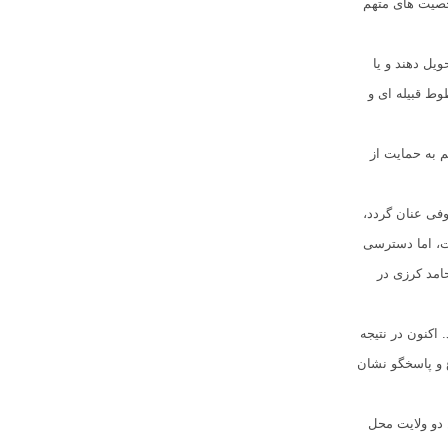
خصیت های متهم
ویل دهند و یا
وط قبیله ای و
م به حمايت از
فی عنان گردد،
ست، اما دسترسی
امد کرزی در
. اکنون در نتیجه
ع و پاسخگو نشان
دو ولایت محل