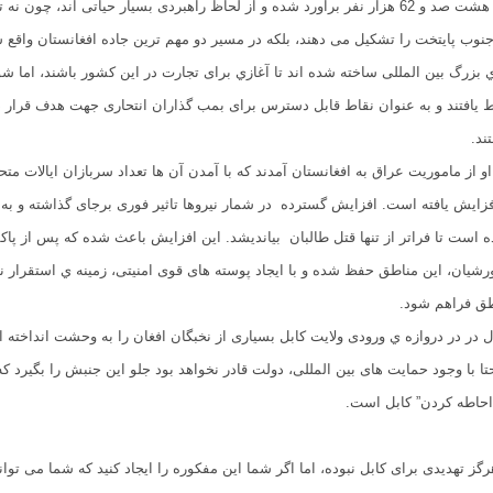
سکونت قریب به هشت صد و 62 هزار نفر برآورد شده و از لحاظ راهبردی بسیار حیاتی اند، چون 
نوب پایتخت را تشکیل می دهند، بلکه در مسیر دو مهم ترین جاده افغانستان واقع ش
 ي بزرگ بین المللی ساخته شده اند تا آغازي برای تجارت در این کشور باشند، اما ش
ط یافتند و به عنوان نقاط قابل دسترس برای بمب گذاران انتحاری جهت هدف قرار 
ند.
و از ماموریت عراق به افغانستان آمدند که با آمدن آن ها تعداد سربازان ایالات متح
 300 به 3000 افزایش یافته است. افزایش گسترده در شمار نیروها تاثیر فوری برجای گذاشته و ب
است تا فراتر از تنها قتل طالبان بیاندیشد. این افزایش باعث شده که پس از پا
شیان، این مناطق حفظ شده و با ایجاد پوسته های قوی امنیتی، زمینه ي استقرار نی
طق فراهم شود.
 در در دروازه ي ورودی ولایت کابل بسیاری از نخبگان افغان را به وحشت انداخته اند
تا با وجود حمایت های بین المللی، دولت قادر نخواهد بود جلو این جنبش را بگیرد که
احاطه كردن” کابل است.
رگز تهدیدی برای کابل نبوده، اما اگر شما این مفکوره را ایجاد کنید که شما می توا