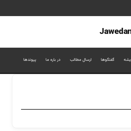
یشه
گفتگوها
ارسال مطالب
در باره ما
پیوندها