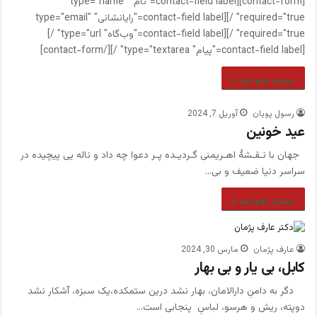
[contact-form][contact-field label="نام" type="name"
required="true" /][contact-field label="رایانشانی" type="email"
required="true" /][contact-field label="وب‌گاه" type="url" /]
[contact-field label="پیام" type="textarea" /][/contact-form]
بیشتر بخوانید »
رسول پویان
آوریل 7, 2024
عید خونین
جهان با نـقـشۀ اهـریمنی گـردیـده پـر دعوا چه داد و ناله یی پیچیده در
سراسر دنیا ضعیف و بی…
بیشتر بخوانید »
عارف پژمان
مارس 30, 2024
کابل، بی یار و بی بهار
دگر به دامنِ دارالامان، بهار نشد درین ستمکده،یک سبزه، آشکار نشد
دوپته، ریش و هرسو، لباسِ پنجابی است…