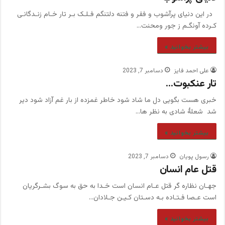
در این دنیای پرآشوب و فقر و فتنه دلتنگم فـلـک بـر تار خـام زنـدگانـی
کـرده آونگـم ز جور ومحنت…
بیشتر بخوانید »
علی احمد فایز
دسامبر 7, 2023
تار عنکبوت…
خبری هست بگویی دل ما شاد شود خاطر غمزده از بار غم آزاد شود دیر
شد شعلهٔ شادی به نظر ها…
بیشتر بخوانید »
رسول پویان
دسامبر 7, 2023
قتل عام انسان
جهـان نظاره گر قتل عـام انسان است خـدا به حق به سوگ بشـرگریان
است عـصا فـتـاده بـه دسـتان کـیـن جـلادان…
بیشتر بخوانید »