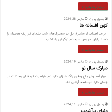
بیشتر بخوانید »
رسول پویان
مارس 28, 2024
کهن افسانه ها
برآمد آفـتاب از مشـرق دل در سحـرگاهان شب یلـدای تار زلف هجـران را
دهـد پایان خروس صبحدم درگوش یلداشب…
بیشتر بخوانید »
رسول پویان
مارس 19, 2024
مبارک سال نو
بهار آمد ولی بـاغ وطـن رنگ خـزان دارد دم افراطیت تـو فـان وحشت در
چمان دارد نـیـــامـد آرشـی تـا…
بیشتر بخوانید »
رسول پویان
مارس 11, 2024
دنیای پرآشوب