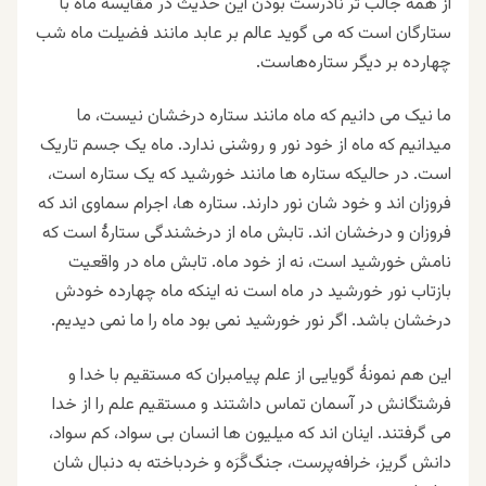
از همه جالب تر نادرست بودن این حدیث در مقایسه ماه با
ستارگان است که می گوید عاﻟﻢ ﺑﺮ ﻋﺎﺑﺪ ﻣﺎﻧﻨﺪ ﻓﻀﯿﻠﺖ ﻣﺎﻩ ﺷﺐ
ﭼﻬﺎﺭﺩﻩ ﺑﺮ ﺩﯾﮕﺮ ﺳﺘﺎﺭﻩ‌ﻫﺎﺳﺖ.
ما نیک می دانیم که ماه مانند ستاره درخشان نیست، ما
میدانیم که ماه از خود نور و روشنی ندارد. ماه یک جسم تاریک
است. در حالیکه ستاره ها مانند خورشید که یک ستاره است،
فروزان اند و خود شان نور دارند. ستاره ها، اجرام سماوی اند که
فروزان و درخشان اند. تابش ماه از درخشندگی ستارۀ است که
نامش خورشید است، نه از خود ماه. تابش ماه در واقعیت
بازتاب نور خورشید در ماه است نه اینکه ماه چهارده خودش
درخشان باشد. اگر نور خورشید نمی بود ماه را ما نمی دیدیم.
این هم نمونۀ گویایی از علم پیامبران که مستقیم با خدا و
فرشتگانش در آسمان تماس داشتند و مستقیم علم را از خدا
می گرفتند. اینان اند که میلیون ها انسان بی سواد، کم سواد،
دانش گریز، خرافه‌پرست، جنگ‌گَرَه و خردباخته به دنبال شان