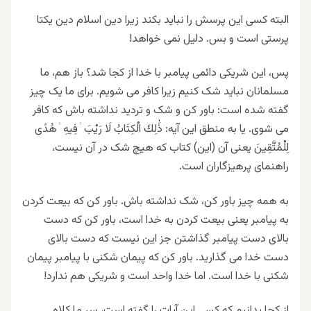
البته کسی این پرسش را نباید بکند زیرا دین اسلام دین یکتا
پرستی است و بس. دلیل نمی خواهد!
پس، این شریکی دائمی پیامبر با خدا از کجا شد؟ باز هم، ما
مسلمانان نباید شک کنیم زیرا کافر می شویم. برای ما یک چیز
گفته شده است: باور کن و شک و تردید نداشته باش که کافر
می شوی. یا به منطق این آیه: ذَٰلِكَ الْكِتَابُ لَا رَيْبَ ۛ فِيهِ ۛ هُدًى
لِلْمُتَّقِينَ یعنی آن (این) کتاب که هیچ شک در آن نیست،
راهنمای پرهیزگاران است.
به همه چیز باور کن، شک نداشته باش. باور کن که بیعت کردن
به پیامبر یعنی بیعت کردن به خدا است، باور کن که دست
بالای دست پیامبر گذاشتن جز این نیست که دست بالای
دست خدا می گذارید. باور کن که پیمان شکنی با پیامبر پیمان
شکنی با خدا است. اما خدا واحد است و شریکی هم ندارد!
از کجا بدانیم که کسی این آیات را گفته است، سر ما کلاه