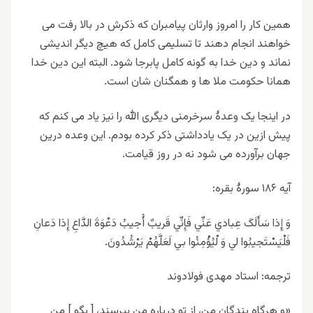
همین کار را امروز وارثان پیامبران که ذکرش در بالا رفت می
خواهند انجام دهند تا تسلیمی کامل که هیچ دیگر اندیشی
نماند و دین خدا به گونه کامل پابرجا شود. البته این دین خدا
همانا حکومت ملا ها و همگنان شان است.
در اینجا یک وعدۀ سرخرمنی دیگری الله را نیز یاد می کنم که
پیش ازین در یک یادداشتی ذکر کرده بودم. این وعده درین
جهان برآورده می شود نه در روز قیامت.
آیه ۱۸۶ سورۀ بقره:
وَ إِذا سَأَلَکَ عِبادي عَنِّي فَإِنِّي قَريبٌ أُجيبُ دَعْوَةَ الدَّاعِ إِذا دَعانِ
فَلْيَسْتَجيبُوا لي‏ وَ لْيُؤْمِنُوا بي‏ لَعَلَّهُمْ يَرْشُدُونَ.
ترجمه: استاد مهدی فولادوند
«و هرگاه بندگان من، از تو درباره من بپرسند، [ بگو ] من