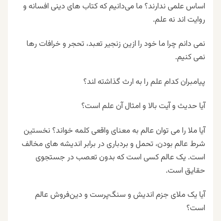
اساس علمی ندارند؟ ما می‌دانیم که کتاب های دینی افسانه و
روایت اند نه علم.
نمی دانم چرا ما خود را ازین زنجیر تعبد، تحجر و خرافات رها
نمی کنیم.
پیامبران کدام ﻋﻠﻢ ﺭﺍ ﺑﻪ ﺍﺭﺙ ﮔﺬﺍﺷته اﻨﺪ؟
آیا حدیث و آیت بالا و امثال آن علم است؟
آیا ملا را می توان عالم به معنای واقعی کلمه خواند؟ نخستین
شرط عالم بودن، تحمل و بردباری در برابر اندیشه های مخالف
است. یک عالم کسی است که بدون تعصب در جستجوی
حقایق است.
آیا یک ملای جزم اندیش و سنگ‌پرست و دین‌فروش عالم
است؟