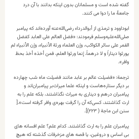
گفته شده است و مسلمانان بدون اینکه بدانند با آن درد
جامعۀ ما را دوا می کنند.
ﺍﺑﻮﺩﺍﻭوﺩ ﻭ ﺗﺮﻣﺬﯼ ﺍﺯ ﺃﺑوﺍﻟﺪﺭﺩﺍﺀ ﺭﺿﯽ‌ﺍﻟﻠﻪ‌ﻋﻨﻪ ﺁﻭﺭﺩﻩ‌ﺍند ﮐﻪ ﭘﯿﺎﻣﺒﺮ
ﺻﻠﯽ‌ﺍﻟﻠﻪ‌ﻋﻠﯿﻪ‌ﻭﺳﻠﻢ ﻓﺮﻣﻮﺩند: ‏«ﻓﻀﻞ ﺍﻟﻌﺎﻟﻢ ﻋﻠﯽ ﺍﻟﻌﺎﺑﺪ ﮐﻔﻀﻞ
ﺍﻟﻘﻤﺮ ﻋﻠﯽ ﺳﺎﺋﺮ ﺍﻟﮑﻮﺍﮐﺐ، ﻭﺇﻥ ﺍﻟﻌﻠﻤﺎﺀ ﻭﺭﺛﺔ ﺍﻷﻧﺒﯿﺎﺀ، ﻭﺇﻥ ﺍﻷﻧﺒﯿﺎﺀ ﻟﻢ
ﯾﻮﺭﺛﻮﺍ ﺩﯾﻨﺎﺭﺍً ﻭ ﻻ ﺩﺭﻫﻤﺎً، ﺇﻧﻤﺎ ﻭﺭﺛﻮﺍ ﺍﻟﻌﻠﻢ، ﻓﻤﻦ ﺃﺧﺬﻩ ﺃﺧﺬ ﺑﺤﻆ
ﻭﺍﻓﺮ‏».
ترجمة: ‏«ﻓﻀﯿﻠﺖ ﻋﺎﻟﻢ ﺑﺮ ﻋﺎﺑﺪ ﻣﺎﻧﻨﺪ ﻓﻀﯿﻠﺖ ﻣﺎﻩ ﺷﺐ ﭼﻬﺎﺭﺩﻩ
ﺑﺮ ﺩﯾﮕﺮ ﺳﺘﺎﺭﻩ‌ﻫﺎﺳﺖ ﻭ ﺍﯾﻨﮑﻪ ﻋﻠﻤﺎ ﻣﯿﺮﺍﺙ‌ﺑﺮ ﭘﯿﺎﻣﺒﺮﺍﻥ‌ﺍﻧﺪ ﻭ
ﭘﯿﺎﻣﺒﺮﺍﻥ ﺩﺭﻫﻢ ﻭ ﺩﯾﻨﺎﺭﯼ ﺑﻪ ﻣﯿﺮﺍﺙ ﻧﮕﺬﺍﺷﺘﻨﺪ، ﺑﻠﮑﻪ ﻋﻠﻢ ﺭﺍ ﺑﻪ
ﺍﺭﺙ ﮔﺬﺍﺷﺘﻨﺪ، کسی‌که ﺁﻥ ﺭﺍ ﮔﺮﻓﺖ ﺑﻬﺮﻩ‌ﯼ ﻭﺍﻓﺮ ﮔﺮﻓﺘﻪ ﺍﺳﺖ‏».[
سنن ﺍﺑﻦ ﻣﺎﺟﺔ ‏( ۲۲۳‏)].
ﭘﯿﺎﻣﺒﺮﺍﻥ ﻋﻠﻢ ﺭﺍ ﺑﻪ ﺍﺭﺙ ﮔﺬﺍﺷﺘﻨﺪ. کدام علم؟ علم افسانه های
بی اساس و دروغین، یا قصه های مزخرفات گذشته که هیچ