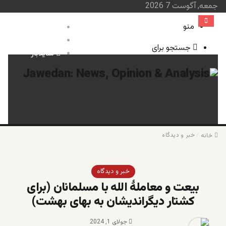
جمعه, آگوست 7 2026
منو
ورود
نوشته تصادفی
جستجو برای
سایدبار
صفحه نخست
خبر و 
سای
/
خبر و دیدگاه
خانه
خبر و دیدگاه
بیعت و معاملۀ الله با مسلمانان (برای
کشتار دیگراندیشان به بهای بهشت)
جولای 1, 2024