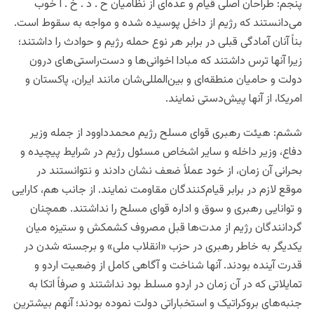
پنجم: طراحان اصلی قیام و عده‌ای از نظامیان ح . د . خ . ا خوب
می‌دانستند که رژیم از داخل پوسیده شده و مواجه به سقوط است.
بناً آنان آمادگی قبلی در برابر هر نوع حمله رژیم و حوادث را داشتند؛
زیرا آنها ترس داشتند که مبادا اخوانی‌ها و دست‌راستی‌های درون
دولت و حامیان منطقه‌ای و بین‌المللی‌شان مانند ایران، پاکستان و
امریکا، از آنها پیش‌دستی نمایند.
ششم: هیئت رهبری قوای مسلح رژیم محمدداوود از جمله وزیر
دفاع، وزیر داخله و سایر اشخاص مسئول رژیم در شرایط پیچیده و
بحرانی آن زمان، از خود عملاً ضعف نشان دادند و نتوانستند در
موقع لازم در برابر قیام‌کنندگان مقاومت نمایند. از جانب هم، کارایی
و توانایی رهبری و سوق و اداره قوای مسلح را نداشتند. همچنان
گردانندگان رژیم از مدت‌ها قبل مصروف کشمکش و ستیزه میان
یکدیگر به خاطر رهبری در حزب «انقلاب ملی» و برجسته شدن در
قدرت آینده بودند. آنها شناخت و آگاهی کامل از وضعیت اردو و
تمایلاتی که در آن زمان در اردو مسلط بود نداشتند و صرفاً اتکا به
جنبه‌های بروکراتیک و استخباراتی دولت نموده بودند؛ آنهم بیشترین