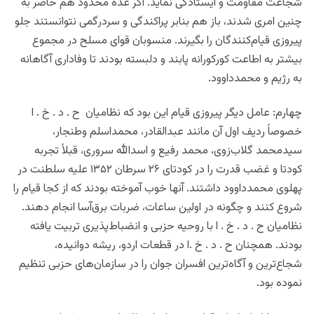
شجاعت مقاومت و ایستادگی نماید. اگر عده محدود هم حاضر به
چنین امری شدند، باز هم بنابر پراکندگی و سردرگمی نتوانستند جلو
پیروزی قیام‌کنندگان را بگیرند. منسوبان قوای مسلح در مجموع
بیشتر به اطاعت کورکورانه پابند و دلبسته بودند تا وفاداری آگاهانه
به رژیم و محمدداوود.
چهارم: عامل دیگر پیروزی قیام این بود که نظامیان ح . د . خ . ا
خصوصاً ردیف اول آن مانند عبدالقادر، محمداسلم وطنجار،
سیدمحمد گلاب‌زوی، محمد رفیع و اسدالله سروری، قبلاً تجربه
کودتا و غضب قدرت را در کودتای ۲۶ سرطان ۱۳۵۲ علیه سلطنت در
پهلوی محمدداوود داشتند. آنها خوب آموخته بودند که از کجا قیام را
شروع کنند و چگونه در اولین ساعات، ضربات برق‌آسا انجام دهند.
نظامیان ح . د . خ . ا با روحیه حزبی و انضباط‌پذیری تربیت یافته
بودند. همچنان ح . د . خ .ا در قطعات اردو، ریشه دوانیده،
شجاع‌ترین و آگاه‌ترین افسران جوان را در سازمان‌های حزبی تنظیم
نموده بود.