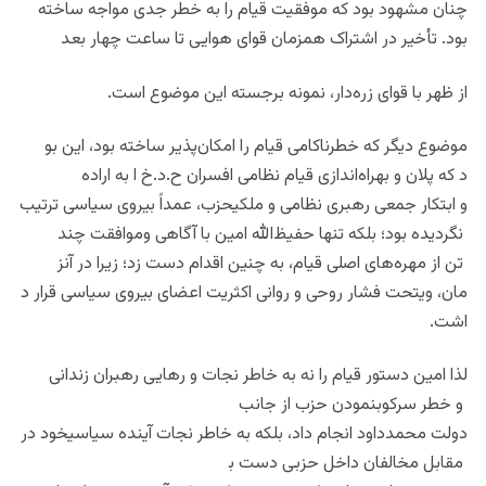
چنان مشهود بود که موفقیت قیام را به خطر جدی مواجه ساخته
بود. تأخیر در اشتراک همزمان قوای هوایی تا ساعت چهار بعد
از ظهر با قوای زره‌دار، نمونه
برجسته این موضوع است.
موضوع دیگر که خطرناکامی قیام ر
ا امکان‌پذیر ساخته بود، این بو
د که پلان و بهراه‌اندازی قیام
نظامی افسران ح.د.خ ا به اراده
و ابتکار جمعی رهبری نظامی و مل
کیحزب، عمداً بیروی سیاسی ترتیب
نگردیده بود؛ بلکه تنها حفیظ‌
الله امین با آگاهی وموافقت چند
تن از مهره‌های اصلی قیام، به
چنین اقدام دست زد؛ زیرا در آنز
مان، ویتحت فشار روحی و روانی ا
کثریت اعضای بیروی سیاسی قرار د
اشت.
لذا امین دستور قیام را نه به خ
اطر نجات و رهایی رهبران زندانی
و خطر سرکوبنمودن حزب از جانب
دولت محمدداود انجام داد، بلکه
به خاطر نجات آینده سیاسیخود در
مقابل مخالفان داخل حزبی دست ب