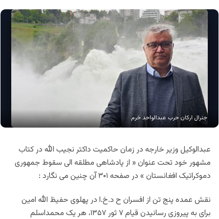
جنرال ارکان حرب عبدالواحد خرم
عبدالوکیل وزیر خارجه در زمان حاکمیت داکتر نجیب الله در کتاب
مشهور خود تحت عنوان « از پادشاهی مطلقه الی سقوط جمهوری
دموکراتیک افغانستان » در صفحه ۳۰۱ آن چنین می نگارد :
نقش عمده پنج تن از افسران ح د.خ.ا در پهلوی حفیظ الله امین
برای به پیروزی رسانیدن قیام ۷ ثور ۱۳۵۷، هر یک محمداسلم