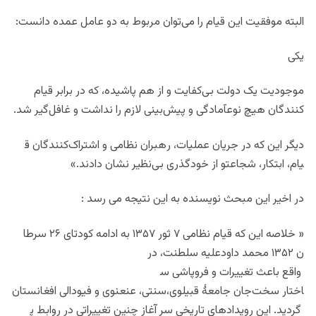
البته موفقیت این قیام را می‌
توان مربوط به دو عامل عمده دان
ست:
یکی
موجودیت یک دولت بی‌کفایت و از
هم پاشیده، که در برابر قیام‌
کنندگان هیچ نوعآمادگی و پیش‌
بینی لازم را نداشت و غافل‌گیر
شد.
دیگر این که در جریان عملیات، ر
هبران نظامی و اشتراک‌کنندگان ق
یام، ابتکار، شجاعتو از خودگذری
بی‌نظیر نشان دادند.»
در اخیر این مبحث نویسنده به این نتیجه می رسد :
« خلاصه این که قیام نظامی ۷ ثو
ر ۱۳۵۷ به ادامه کودتای ۲۶ سرطا
ن ۱۳۵۲ محمد داودعلیه سلطنت، در
واقع باعث تغییرات و فروپاشی س
اختار سخت‌جان جامعهٔ قبیلوی،سن
تی، عنعنوی و فیودالی افغانستان
گردید. این رویدادهای تاریخی س
ر آغاز چنین تغییراتی در روابط پ