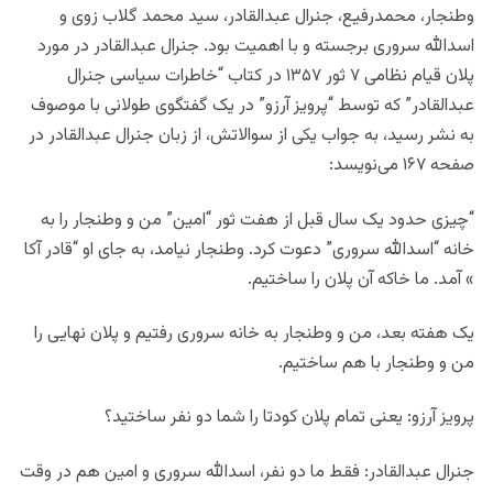
وطنجار، محمدرفیع، جنرال عبدالقادر، سید محمد گلاب زوی و
اسدالله سروری برجسته و با اهمیت بود. جنرال عبدالقادر در مورد
پلان قیام نظامی ۷ ثور ۱۳۵۷ در کتاب “خاطرات سیاسی جنرال
عبدالقادر” که توسط “پرویز آرزو” در یک گفتگوی طولانی با موصوف
به نشر رسید، به جواب یکی از سوالاتش، از زبان جنرال عبدالقادر در
صفحه ۱۶۷ می‌نویسد:
“چیزی حدود یک سال قبل از هفت ثور “امین” من و وطنجار را به
خانه “اسدالله سروری” دعوت کرد. وطنجار نیامد، به جای او “قادر آکا
» آمد. ما خاکه آن پلان را ساختیم.
یک هفته بعد، من و وطنجار به خانه سروری رفتیم و پلان نهایی را
من و وطنجار با هم ساختیم.
پرویز آرزو: یعنی تمام پلان کودتا را شما دو نفر ساختید؟
جنرال عبدالقادر: فقط ما دو نفر، اسدالله سروری و امین هم در وقت