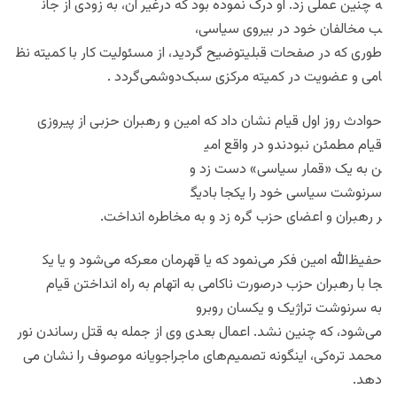
ه چنین عملی زد. او درک نموده ب
ود که درغیر آن، به زودی از جان
ب مخالفان خود در بیروی سیاسی،
طوری که در صفحات قبلیتوضیح گرد
ید، از مسئولیت کار با کمیته نظ
امی و عضویت در کمیته مرکزی سبک‌
دوشمی‌گردد .
حوادث روز اول قیام نشان داد که
امین و رهبران حزبی از پیروزی
قیام مطمئن نبودندو در واقع امی
ن به یک «قمار سیاسی» دست زد و
سرنوشت سیاسی خود را یکجا بادیگ
ر رهبران و اعضای حزب گره زد و
به مخاطره انداخت.
حفیظ‌الله امین فکر می‌نمود که
یا قهرمان معرکه می‌شود و یا یک
جا با رهبران حزب درصورت ناکامی
به اتهام به راه انداختن قیام
به سرنوشت تراژیک و یکسان روبرو
می‌شود، که چنین نشد. اعمال بعد
ی وی از جمله به قتل رساندن نور
محمد تره‌کی، اینگونه تصمیم‌های
ماجراجویانه موصوف را نشان می‌
دهد.