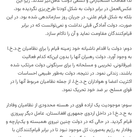
لذا مقامات استخباراتی و کشفی دولت غافل‌گیر شدند. زیرا این
عکس‌العمل در برابر دولت به شکل کودتا طرح‌ریزی نگردیده بود،
بلکه به شکل قیام علنی، در جریان روز سازماندهی شده بود. در این
صورت، دولت آمادگی قبلی نداشت و نمی‌توانست که در برابر
قیام‌کنندگان مقاومت نماید و آن را ناکام سازد.
دوم: دولت با اقدام ناشیانه خود زمینه قیام را برای نظامیان ح.د.خ.ا
به وجود آورد. دولت رهبران آنها را بدون این‌که کدام فعالیت
غیرقانونی، تخریبی و مسلحانه را برای سرنگونی دولت مرتکب شده
باشند، زندانی نمود. در نتیجه، دولت به‌طور طبیعی احساسات
اکثریت اعضا و هواداران ح.د.خ.ا، از جمله نظامیان مربوط آنها را در
قوای مسلح، بر ضد خود تحریک نمود.
سوم: موجودیت یک اراده قوی در هسته محدودی از نظامیان وفادار
به ح.د.خ.ا در داخل اردوی جمهوری افغانستان، عامل دیگر پیروزی
قیام گردید. در حالی که در دولت چنین نیروی همبسته و یک‌پارچه و
وفادار به رژیم به‌صورت کل موجود نبود تا در برابر قیام‌کنندگان با