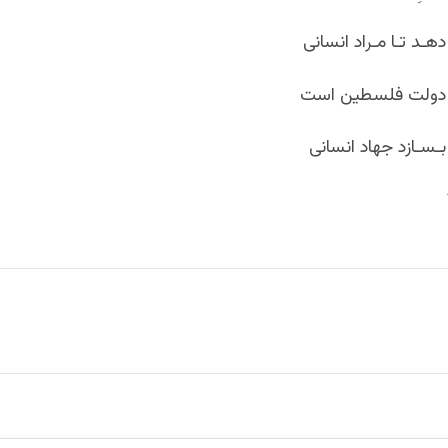
هـد تـا مـراد انسانی
ل، دولت فلسطین است
ـسـازد جهاد انسانی