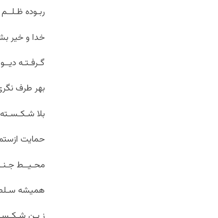
ربـوده ظـلــم 
خدا و خیر بشـر
گـرفـتـه دیــو
بهر طرف نگری
بلا شـکـسـته 
حمایت ازستم
محـیــط جـنـگ 
همیشه سـلطۀ 
ز بـن شـکـسـت