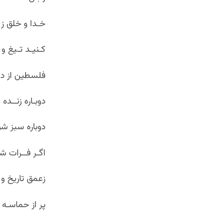
خـدا و خلق ز ق
کـنیـد تـیغ و 
فلسطین از دل 
دوبـاره زنــده
دوباره سبز ش
اگـر فــرات شـ
زعمق تاریخ و 
پر از حماسـه 