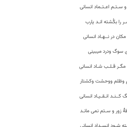
و سـتـم اعـتـماد انسانی
 را بکُشته انـد یارب
 مکان در نــهـاد انسانی
 سوگ ودرد میبینی
مگـر قـلـب شـاد انسانی
 وظلم ووحشت وکشتار
کــنـد انـقـیـاد انسانی
زور و سـتم نمی مانـد
ه شـود انسـداد انسانی