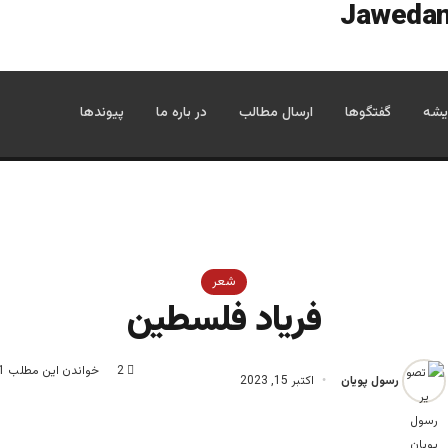
یشه
گفتگوها
ارسال مطالب
در باره ما
پیوندها
شعر
فریاد فلسطین
2
خواندن این مطلب 1 دقیقه زمان میبرد
رسول پویان
اکتبر 15, 2023
با رسالت