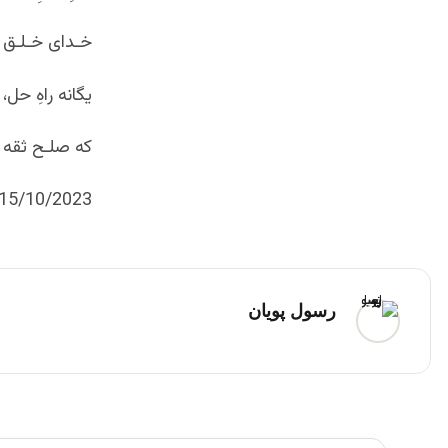
خـدای خـلـق د
یگانه راهِ ح
که صلـح ثقه ب
15/10/2023
رسول پویان