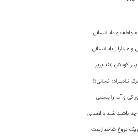
عـواطف و داد انسانی
 و مـدارا ز یاد انسانی
ر کودکان زنند پرپر
رک نـامــراد؛ انسانی؟!
راکی و آب را بسـتی
ر چه باشـد شـداد انسانی
یک دروغ شاخدارست