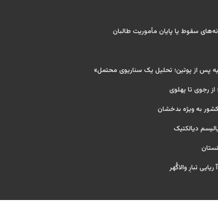
‌های سقوط یا پایان مأموریت طالبان
یه پس از پوتین؛ تحلیل یک سناریوی محتمل»
 از رجوی تا پهلوی
کشور به ویژه بدخشان
یالیسم دیالکتیک
نستان
یایی تبارِ والاگُهر