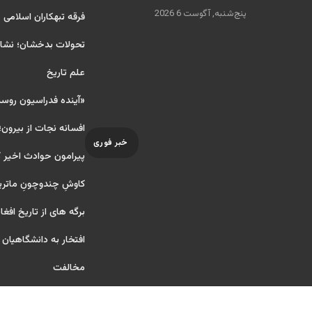
پنج‌شنبه, آگوست 6 2026
فرقه تبهکاران اسلامی
تحولات بدخشان؛ نشانه
علم تاریخ
«آینده فدراسیون روس
افسانه نجات از بیرون؛
خبر فوری
پیرامون حوادث اخیر 
کاوشِ چندو‌چونِ ماتر
برگه های از تاریخ افغا
افتخار به دانشگاهیان آ ر
مخالفت