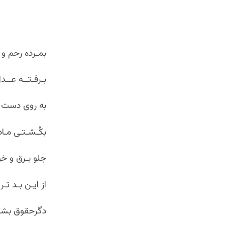
بمـرده رحم و 
بـرفـتــه عــدل
به روی دست پد
بکُـشـتـی مـاد
جلو بـرق و خو
از ایـن بـد تـ
دگرحقوق بشر