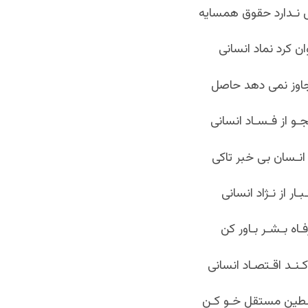
 نـدارد حقوق همسایه
ان کرد نماد انسانی
اوز نمی دهد حاصل
ـو از فـسـاد انسانی
انـسان بی خبر تاکی
ـار از نـژاد انسانی
فـاه بـشـر بـاور کن
ـنـد اقـتصـاد انسانی
لسطینِ مستقل خـو کـن