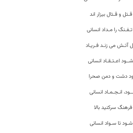
ـتل و قـتال بیزار اند
تـفـنگ را مـداد انسانی
آتـش می زنـد فـریـاد
 شــود اعـتـقـاد انسانی
ود دشت و دمن صحرا
ـود، انـجـمـاد انسانی
فرهنگ سرکنید بالا
شـود تا سـواد انسانی