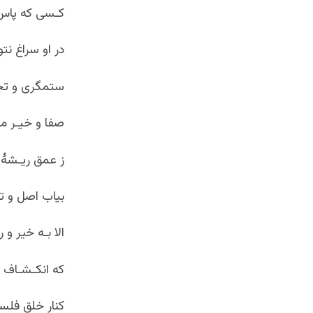
کـسی که پاس
در او سراغ نتو
ستمگری و تج
صفا و خیـر مج
ز عمق ریـشۀ 
بیاب اصل و تـب
الا بـه خیر و ر
که انکـشـاف ک
کنارِ خلقِ ف