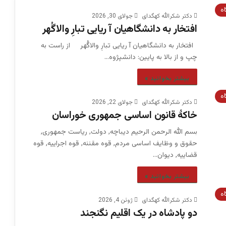
اه
دکتر شکرالله کهگدای
جولای 30, 2026
افتخار به دانشگاهیان آ ریایی تبارِ والاگُهر
افتخار به دانشگاهیان آ ریایی تبارِ والاگُهر از راست به
چپ و از بالا به پایین: دانشپژوه…
بیشتر بخوانید »
اه
دکتر شکرالله کهگدای
جولای 22, 2026
خاکۀ قانون اساسی جمهوری خوراسان
بسم الله الرحمن الرحیم دیباچه, دولت, ریاست جمهوری,
حقوق و وظایف اساسی مردم, قوه مقننه, قوه اجراییه, قوه
قضاییه, دیوان…
بیشتر بخوانید »
اه
دکتر شکرالله کهگدای
ژوئن 4, 2026
دو پادشاه در یک اقلیم نگنجند