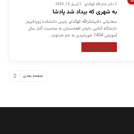
اه
دکتر شکرالله کهگدای
آوریل 13, 2025
به شهری که بیداد شد پادشا
سخنرانی دکترشکرالله کهگدای رئیس دانشکده ژورنالیزم
دانشگاه آنلاین بانوان افغانستان به مناسبت آغاز سال
آموزشی 1404 خورشیدی به نام خداوند…
بیشتر بخوانید »
صفحه بعدی