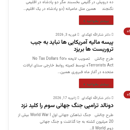
ده درویش در گلیمی بخسبند مگر دو پادشاه در اقلیمی
نگنجند همین متل عامیانه (دو پادشاه در یک اقلیم…
بیشتر بخوانید »
اه
دکتر شکرالله کهگدای
فوریه 3, 2026
پیسه مالیه آمریکایی ها نباید به جیب
تروریست ها بریزد
طرح چالش تصویب لایحه «No Tax Dollars for
Terrorists Act» توسط کمیته روابط خارجی سنای ایالات
متحده در آغاز ماه فبروری همین…
بیشتر بخوانید »
اه
دکتر شکرالله کهگدای
ژانویه 17, 2026
دونالد ترامپی جنگ جهانی سوم را کلید نزد
طرح چالش جنگ تباهکن جهانی اول World War I بیش از
20 میلیون کشته به جا گذاشت و جنگ جهانی
دوم II World…