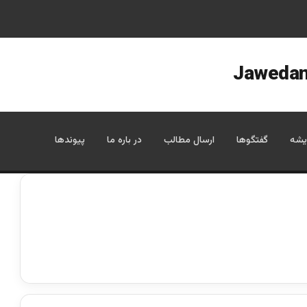
یشه
گفتگوها
ارسال مطالب
در باره ما
پیوندها