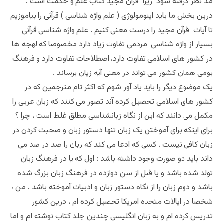
مد نظر گرفته شود زیرا قرآن مجید کتاب علم و حکمت است .
درین بخش ما باید ایتومولوژی ( علم واژه شناسی ) قرآنی را بیاموزیم
تا آیات قرآن مجید را درست معنی کنیم . علم واژه شناسی قرآنی
بسیار از واژه شناسی مردمی تفاوت زیاد دارد مخصوصا که لهجه ها
در کشور های اسلامی تفا‌وت دارد، اصطلاحات تفاوت دارد و فرهنگ
بومی همان کشور می تواند در معنی آیه زیان برساند .
یک موضوع دیگر را باید یاد آور شوم که اکثر تام منرجمین که در
کشور های اسلامی تحصیل کرده آند تصور می کنند که زبان عربی را
مکمل می دانند که این از نگاه زبانشناسی مطلق غلط است ، چرا ؟
برای اینکه برای آموختن یک زبان تنها دستور زبان و صحبت کردن در
زبان کافی نیست . کسی که ادعا می کند که ربان را صد در صد می
داند باید دو صورت وجود داشته باشد : اول که یا در فرهنگ زبان
تولد شده باشد و یا قبل از سن دوازده در فرهنگ زبان بزرگ شده
باشد و دوم زبان را از نگاه دستور زبان و ادبیات آموخته باشد . من ،
شخصا در ایالات متحده امریکا تحصیل کرده ام ، درین کشور
تدریس کرده ام و به زبان انگلیسی چندین جلد کتاب نوشته ام و اما