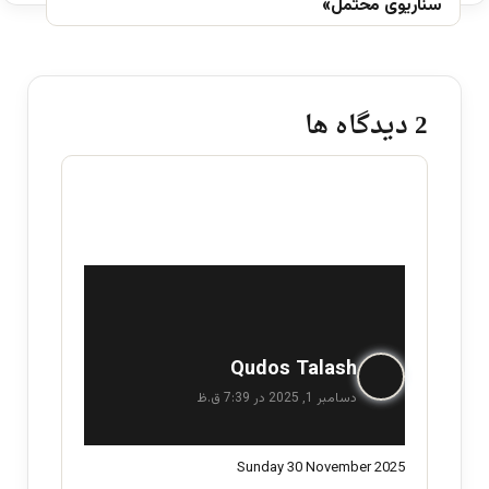
سناریوی محتمل»
‫2 دیدگاه ها
گ
Qudos Talash
ف
دسامبر 1, 2025 در 7:39 ق.ظ
ت
:
Sunday 30 November 2025