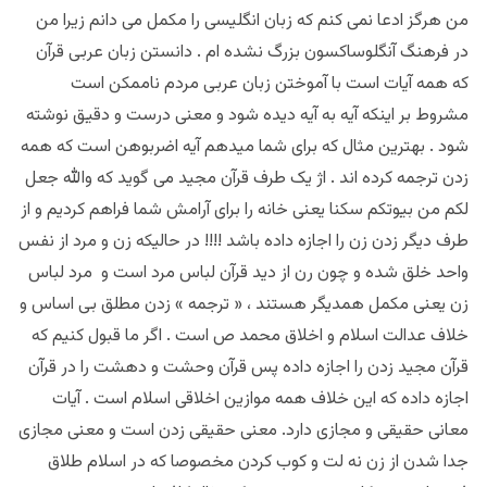
من هرگز ادعا نمی کنم که زبان انگلیسی را مکمل می دانم زیرا من
در فرهنگ آنگلوساکسون بزرگ نشده ام . دانستن زبان عربی قرآن
که همه آیات است با آموختن زبان عربی مردم ناممکن است
مشروط بر اینکه آیه به آیه دیده شود و معنی درست و دقیق نوشته
شود . بهترین مثال که برای شما میدهم آیه اضربوهن است که همه
زدن ترجمه کرده اند . اژ یک طرف قرآن مجید می گوید که والله جعل
لکم من بیوتکم سکنا یعنی خانه را برای آرامش شما فراهم کردیم و از
طرف دیگر زدن زن را اجازه داده باشد !!!! در حالیکه زن و مرد از نفس
واحد خلق شده و چون رن از دید قرآن لباس مرد است و مرد لباس
زن یعنی مکمل همدیگر هستند ، « ترجمه » زدن مطلق بی اساس و
خلاف عدالت اسلام و اخلاق محمد ص است . اگر ما قبول کنیم که
قرآن مجید زدن را اجازه داده پس قرآن وحشت و دهشت را در قرآن
اجازه داده که این خلاف همه موازین اخلاقی اسلام است . آیات
معانی حقیقی و مجازی دارد. معنی حقیقی زدن است و معنی مجازی
جدا شدن از زن نه لت و کوب کردن مخصوصا که در اسلام طلاق