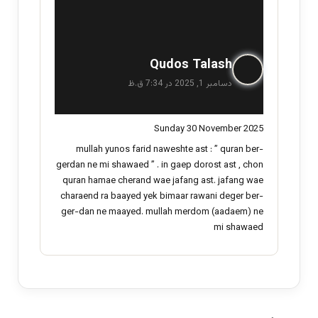
گ
Qudos Talash
ف
دسامبر 1, 2025 در 7:34 ق.ظ
ت
:
Sunday 30 November 2025
mullah yunos farid naweshte ast : ” quran ber-
gerdan ne mi shawaed ” . in gaep dorost ast , chon
quran hamae cherand wae jafang ast. jafang wae
charaend ra baayed yek bimaar rawani deger ber-
ger-dan ne maayed. mullah merdom (aadaem) ne
mi shawaed