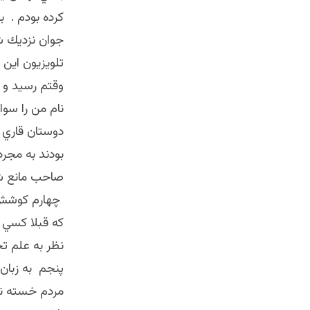
كرده بودم . ب
جوان نزديك ش
تلويزيون اين
وقتم رسيد و 
نام من را سوا
دوستان قاري 
بودند به مجرد
صاحب مانع شد 
چهارم كوشش ك
كه قبلا كسي ج
نظر به علم ت
پنجم به زبان 