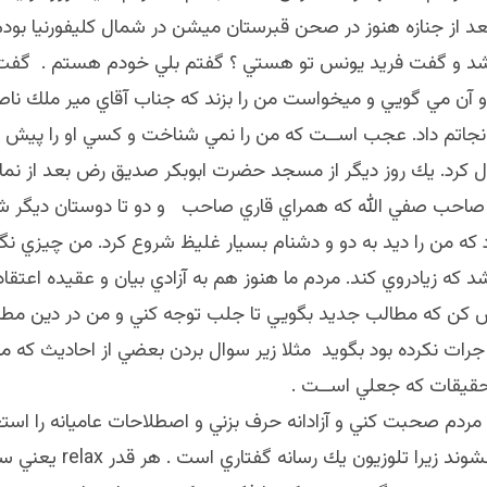
عد از جنازه هنوز در صحن قبرستان ميشن در شمال كليفورنيا بود
د و گفت فريد يونس تو هستي ؟ گفتم بلي خودم هستم . گفت 
 و آن مي گويي و ميخواست من را بزند كه جناب آقاي مير ملك نا
نجاتم داد. عجب اســت كه من را نمي شناخت و كسي او را پيش كرد
ل كرد. يك روز ديگر از مسجد حضرت ابوبكر صديق رض بعد از نماز
صاحب صفي الله كه همراي قاري صاحب و دو تا دوستان ديگر ش
 كه من را ديد به دو و دشنام بسيار غليظ شروع كرد. من چيزي نگ
كه زيادروي كند. مردم ما هنوز هم به آزادي بيان و عقيده اعتقاد ن
ن كه مطالب جديد بگويي تا جلب توجه كني و من در دين مطال
رات نكرده بود بگويد مثلا زير سوال بردن بعضي از احاديث كه م
حقيقات كه جعلي اســت .
مردم صحبت كني و آزادانه حرف بزني و اصطلاحات عاميانه را استع
مردم خسته نشوند زيرا تلوزيون يك رس