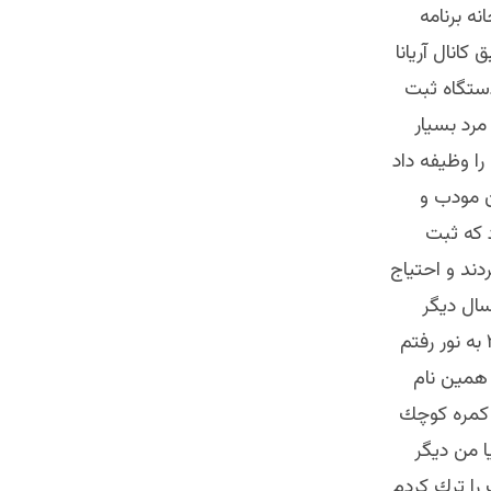
نه برنامه
كانال آريانا
 دستگاه ثبت
مرد بسيار
را وظيفه داد
ان مودب و
مك ميكرد كه ثبت
ردند و احتياج
سال ديگر
بدين ترتيب برنامه داشتم . بعد ازينكه از صدا و سيماي افغانستان در سال ٢٠٠٧ به نور رفتم
 همين نام
ك كمره كوچك
 من ديگر
را ترك كردم