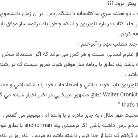
پيش برود ؟؟؟ .
يا دو هفته سري به كتابخانه دانشگاه زدم . در آن زمان دانشجوي د
 جلد كتاب در باره تلويزبون و اينكه چطور يك برنامه ساز موفق باي
ه كردم .
 چند مطلب مهم را آموختم :
 از علوم انساني اســت و هر كس مي تواند كه اگر استعداد سخن 
 باشد يك نطاق يا برنامه ساز موفق شود. ضرور نيست كه در رشته ژ
اشد .
تلويزبون بايد خودت باشي و اصطلاحات خود را داشته باشي و مقلد
that’s t
ت طور مثال ، به جاي مادرم و يا والده ام ، بوبويم مي گفتم .
سوم نبايد از مردم ترس داشته باشي. اگر ترسيدي 
د گرفتم كه تنها از خدا ترس داشته باشم نه مردم . يك روز در يك