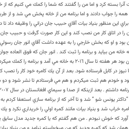
 بيات آنرا بسته كرد و اما من را گفتند كه شما را كمك مي كنيم كه از خا
همه را جواب دادند و اما برنامه من از خانه پخش مي شد و از طريق 
. براي اين منظور بنياد بيات آقاي حبيب جان دراني را وظيفه داد تا
ون را در اتاق كار من نصب كند و اين كار صورت گرفت و حبيب جان 
 بود و او كه بخش خارجي را به عهده داشت آقاي انور جان رسولي 
 خانه من بيايد و برنامه را ثبت كند . انور جان كه فوق العاده جو
مهربان و نازنين بود هر هفته تا سال ٢٠١٦ به خانه مي آمد و برنامه را ك
ا نيوز در كابل فرستاده شود. بعد از آن يك كامره خود كار را نصب ك
نبود و خودم هم ثبت ميكردم و هم مي فرستادم تا نشر شود و دو 
 “داكتر يونس شو ” شد و تا آخر كه از برنامه سازي استعفا كردم به
ره خراب شد و بنياد بيات مانند كمره اولي را خريداري نكرد و ي
آورد كه خوش نبودم . من هم گفتم كه يا كمره جديد مدل سابق يا
 همان شد كه كمره جديد كه من ميخواستم نيامد و من بنياد بيات 