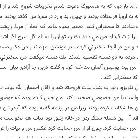
. اما بار دوم كه به هامبورگ دعوت شدم تخريبات شروع شد و از ام
به اروپا فرستاده بودند و چيزي بد و رد در مورد من گفته بودند.
 ندادند. تا سخنراني كنم. انجنير ضياء طاهر كه اصلا از مردان پش
را از شاگردان من مي داند يك رستوران را به نام گل سرخ اگر اشتب
د و من در آنجا سخنراني كردم . در مونشن مهماندار من دكتر مسعو
 مردم به دو دسته تقسيم شدند. يك دسته ميگفت من سخنراني 
من بود. پوليس آلمان مداخله كرد و گفت درين جا آزادي بيان اس
ه سخنراني كند .
 تلويزون نور به بنياد بيات فروخته شد و آقاي احسان الله بيات در 
خواست با من خصوصي صحبت كند. من حس كرده بودم كه موضوع ا
ها شكايت كرده بودند زيرا من در برنامه گفته بودم كه “پدر تان د
اند “. اين مسله سنگ زدن در خانه زنبور بود. بيات هم نخواست م
ز من حمايت كرد. چون او از من حمايت كرد عكس من و بيات را در 