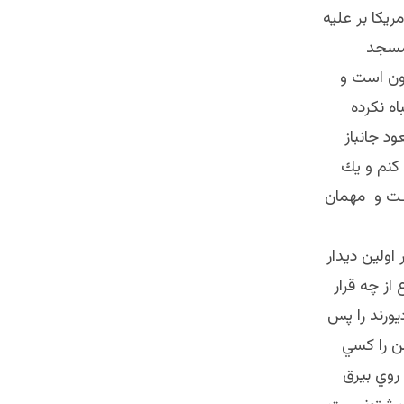
ريكا بر عليه
 مسجد
تون است و
اه نكرده
د جانباز
كنم و يك
ــت و مهمان
اولين ديدار
ز چه قرار
يورند را پس
ن را كسي
روي بيرق