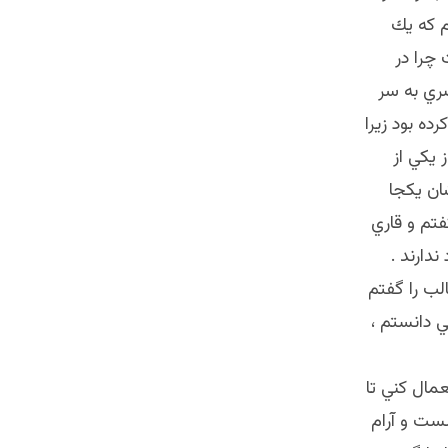
م كه يك
چرا در
صري به سر
ه بود زيرا
 يكي از
ان يكجا
فتم و قاري
دارند .
ب را گفتم
ي دانستم ،
مال كني تا
انه گفتاري است . هر قدر relax يعني سست و آرام