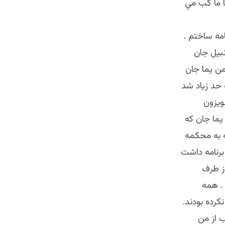
ا ما گب مي
ه ساختم .
 نبيل جان
و از من يما جان
 حد زياد شد
ويزون
يما جان كه
ه به محكمه
 برنامه داشت
از طرف
 . همه
رده بودند.
 از من