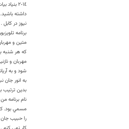
٢٠١٤ بنياد
داشته باشيد. 
نيوز در كابل 
برنامه تلويزب
متين و مهربان
كه هر شنبه به
شود و به آريان
به انور جان 
نام برنامه من
مسمي بود. كام
را حبيب جان 
كار نمي كنم .