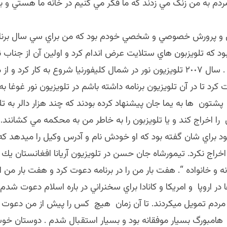
ردم به من زنگ مي زدند كه ما فكر مي كنيم در خانه ما هستي و ب
و پرورش خصوصي و شخصي خودم بود كه من براي سي سال برنام
 سال ٢٠٠٦ بود كه تلويزبون هاي ستلايت عرض اندام كرد و اولين آن از جناب
مسكينيار بود . سال ٢٠٠٧ تلويزيون نور در شمال كليفورنيا شروع به كار كرد 
رد تا در آن تلويزيون برنامه داشته باشم در تلويزيون نور غوغا به
پشتون ها به يما جان پيشنهاد كرده بودند كه چند هزار دالر به تل
را اخراج كند و يا تلويزبون را به خاطر من به محكمه مي كشانند. 
د براي شان گفته بود كه او خودش نام و آدرس وكيل را ميدهد ك
 اخراج نكرد. تيمورشاه جان حسن در تلويزيون آريانا افغانستان يك
نه و خانواده “. هفت بار من را در برنامه دعوت كرد و هفت بار من 
 در اروپا و امريكا و كانادا براي سخنراني در باره اسلام دعوت شدم
مردم تمويل ميكردند. تا آن زمان هيچ كس را پيش از من دعوت نك
هامبورگ بسيار موفقانه بود و بسيار استقبال شدم . دوستان خوب