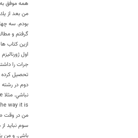
همه موفق به 
من بعد از يك 
بودم. سه چهار
گرفتم و مطالع
ازين كتاب ها
اول ژورناليزم
جرات را داشته
تحصيل كرده ب
دوم در رشته 
he way it is “
من در وقت صحب
باشي. و من يا