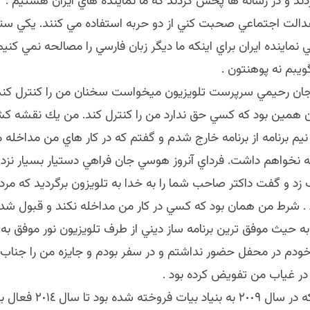
دند و در رسانه ها پخش كردند كه ما نماينده هاي ايران هستيم 
 عدالت اجتماعي صحبت كني از دو حربه استفاده مي كنند. يكي 
نماينده ايران براي اينكه ما ديگر زبان فارسي را مصالحه نمي كنيم 
يبم نه پوهنتون .
جان رحيمي سرپرست تلويزيون ميخواست سخنان من را كنترل كند و
ون همين بود كه كسي حق ندارد من را كنترل كند. من يك نقشه كش
 نيم برنامه از برنامه خارج شدم و گفتم كه در كار هاي من مداخله 
مه نخواهم داشت. فرداي آنروز هوسي جان فراهي دستيار بسيار نز
 زد و گفت داكتر صاحب شما را به خدا به تلويزون برگرديد كه مردم
د . شرط من همان بود كه كسي در كار من مداخله نكند و قبول شد 
ر سال ٢٠٠٨ به حيث موفق ترين برنامه ساز ديني از طرف تلويزيون نور موفق ب
خودم در محفل حضور نداشتم و در سفر بودم و جايزه من را جناب
در غياب من تفويض كرده بود .
تلويزبون نور كه در سال ٢٠٠٩ به بن