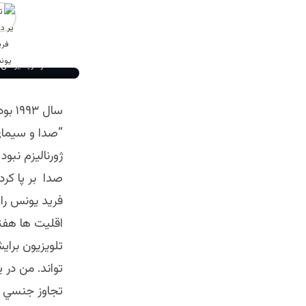
دکتر فرید یونس 
سال 
“صدا و سيماي 
ژورناليزم نبود
صدا بر پا كر
فريد يونس را 
اقليت ها هفته
تلويزيون براي
تواند. من در
تجاوز جنسي ا