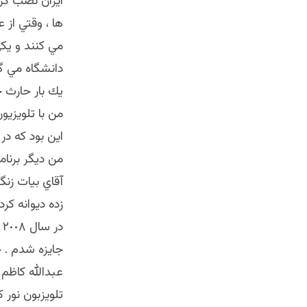
ايران نصب كر
ها ، وقتي از
مي كنند و يكي 
دانشگاه مي گو
يك بار حارث 
من با تلويزي
اين بود كه در
من ديگر برنا
آقاي بيات زنگ
زده ديوانه كر
د
جايزه شدم . 
عبدالله كاظم 