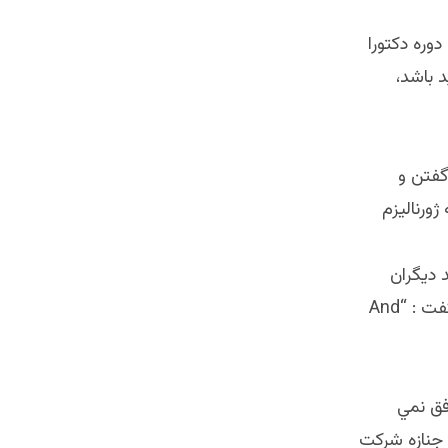
وره دكتورا
د باشد،
گفتن و
ورناليزم
 ديگران
نباشي. مثلا Walter Cronkite نطاق مشهور امريكايي در اخير اخبار شبانه مي گفت : “And
يك anchorman يا نطاق موفق نمي
 جنازه شركت