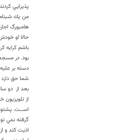
پذيرايي كردند
من يك شبنامه 
هامبورگ اجازه
حالا او خودش 
باشم كرايه كر
بود. در مسجد
دسته بر عليه 
شما حق دارد ك
بعد از دو سال
از تلويزيون 
اســت. پشتون 
گرفته نمي تو
اذيت كند و ا