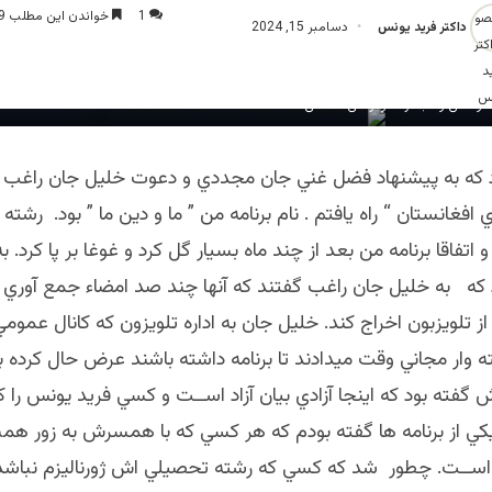
1
خواندن این مطلب 9 دقیقه زمان میبرد
داکتر فرید یونس
دسامبر 15, 2024
موسس و مبتکر دموکراسی اسلامی
١٩٩٣ بود كه به پيشنهاد فضل غني جان مجددي و دعوت خليل جان راغب 
افغانستان “ راه يافتم . نام برنامه من ” ما و دين ما ” بود. رشت
 و اتفاقا برنامه من بعد از چند ماه بسيار گل كرد و غوغا بر پا كرد.
د كه به خليل جان راغب گفتند كه آنها چند صد امضاء جمع آوري 
از تلويزبون اخراج كند. خليل جان به اداره تلويزون كه كانال عمومي
 وار مجاني وقت ميدادند تا برنامه داشته باشند عرض حال كرده ب
ش گفته بود كه اينجا آزادي بيان آزاد اســت و كسي فريد يونس را
 يكي از برنامه ها گفته بودم كه هر كسي كه با همسرش به زور هم
ســت. چطور شد كه كسي كه رشته تحصيلي اش ژورناليزم نباشد و