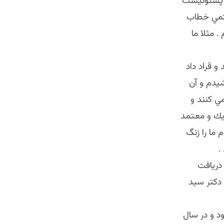
. پشتونيست
ستمي خطاب
. مثلا ما
 قراد داد
يدم و آن
مي كنند و
ديك و معتمد
 ما را زنگ
.
ه دريافت
 دكتر سيد
ياد بيات فروخته شده بود تا سال ٢٠١٤ فعال بود و در سال