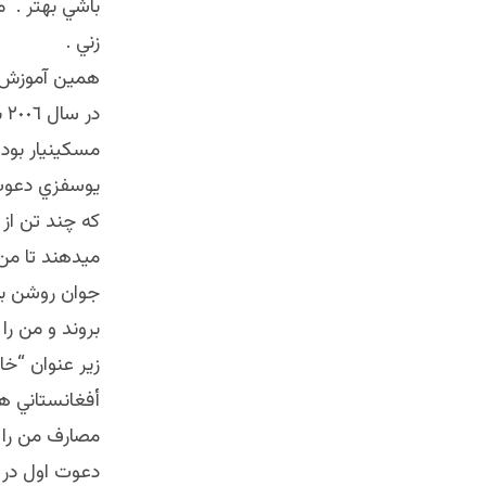
باشي بهتر . م
زني .
همين آموزش 
در
يوسفزي دعوت ك
كه چند تن از 
ميدهند تا من 
جوان روشن بو
بروند و من را
زير عنوان “خا
أفغانستاني ها
مصارف من را 
دعوت اول در 