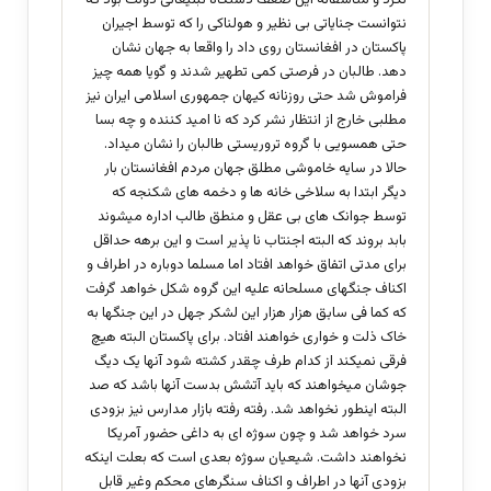
نکرد و متاسفانه این ضعف دستگاه تبلیغاتی دولت بود که
نتوانست جنایاتی بی نظیر و هولناکی را که توسط اجیران
پاکستان در افغانستان روی داد را واقعا به جهان نشان
دهد. طالبان در فرصتی کمی تطهیر شدند و گویا همه چیز
فراموش شد حتی روزنانه کیهان جمهوری اسلامی ایران نیز
مطلبی خارج از انتظار نشر کرد که نا امید کننده و چه بسا
حتی همسویی با گروه تروریستی طالبان را نشان میداد.
حالا در سایه خاموشی مطلق جهان مردم افغانستان بار
دیگر ابتدا به سلاخی خانه ها و دخمه های شکنجه که
توسط جوانک های بی عقل و منطق طالب اداره میشوند
بابد بروند که البته اجنتاب نا پذیر است و این برهه حداقل
برای مدتی اتفاق خواهد افتاد اما مسلما دوباره در اطراف و
اکناف جنگهای مسلحانه علیه این گروه شکل خواهد گرفت
که کما فی سابق هزار هزار این لشکر جهل در این جنگها به
خاک ذلت و خواری خواهند افتاد. برای پاکستان البته هیچ
فرقی نمیکند از کدام طرف چقدر کشته شود آنها یک دیگ
جوشان میخواهند که باید آتشش بدست آنها باشد که صد
البته اینطور نخواهد شد. رفته رفته بازار مدارس نیز بزودی
سرد خواهد شد و چون سوژه ای به داغی حضور آمریکا
نخواهند داشت. شیعیان سوژه بعدی است که بعلت اینکه
بزودی آنها در اطراف و اکناف سنگرهای محکم وغیر قابل