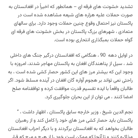
تشدید خشونت های فرقه ای – همانطور که اخیراً در افغانستان به
صورت حملات علیه هزاره های شیعه مشاهده شده است در
پاکستان نیز احتمال وقوع چنین حملات وجود دارد. برای سالهای
متمادی ، شهرهای بزرگ پاکستان در بخش خشونت های فرقه ای
گواه حملات بمبگذاری انتحاری بوده است
.
در اوایل دهه 90 ، هنگامی که افغانستان درگیر جنگ های داخلی
شد ، سیل از پناهندگان افغان به پاکستان مهاجر شدند، امروزه با
وجود این که بیشتر مرز های این کشور حصار کشی شده است ، به
راحتی نمی تواند بر هجوم آواره گان افغان در آینده مسلط شود. اگر
طالبان واقعاً با ایده تقسیم قدرت موافقت کرده و توافقنامه صلح
امضا کنند ، می توان از این بحران جلوگیری کرد
.
نجم الدین شیخ ، وزیر خارجه سابق پاکستان ، اظهار داشت ، ”
پاکستان باید حصار کشی مرز های خود را کامل کند و از رهبران
طالبان بخواهد که به افغانستان برگردند و با دیگر احزاب افغانستان
مذاکره کنند و تا آنجا که ممکن است خود را از هرج و مرج که قرار