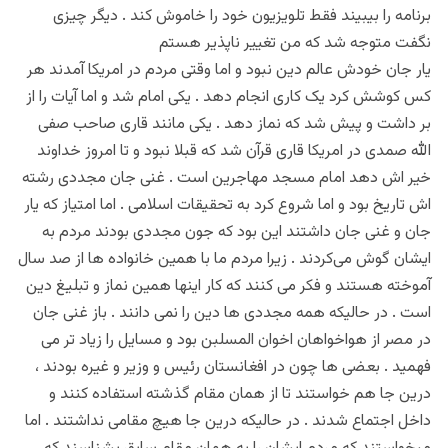
برنامه را بیبیند فقط تلویزیون خود را خاموش کند . دیگر چیزی
نگفت ‌‌متوجه شد که من تغییر ناپذیر هستم
یار جان خودش عالم دین نبود و اما وقتی مردم در امریکا آمدند هر
کس کوشش کرد یک کاری انجام دهد . یکی امام شد و اما آیات را از
بر داشت و پیش شد که نماز دهد . یکی مانند قاری صاحب صفی
الله صمدی در امریکا قاری قرآن شد که قبلا نبود و تا امروز خداوند
خیر اش دهد امام مسجد مهاجرین است . غنی جان مجددی رشته
اش تاریخ بود و اما شروع کرد به تحقیقات اسلامی . اما امتیاز که یار
جان و غنی جان داشتند این بود که جون مجددی بودند مردم به
ایشان گوش می‌کردند . زیرا مردم ما با همین خانواده ها از صد سال
آموخته هستند و فکر می کنند که کار اینها همین نماز و تبلیغ دین
است . در حالیکه همه مجددی ها دین را نمی دانند . باز غنی جان
در مصر از هواخواهان اخوان المسلبن بود و مسایل را زیاد تر می
فهمید . بعضی ها چون در افغانستان رئیس و وزیر و غیره بودند ،
درین جا هم خواستند تا از همان مقام گذشته استفاده کنند و
داخل اجتماع شدند . در حالیکه درین جا هیچ مقامی نداشتند . ‌‌اما