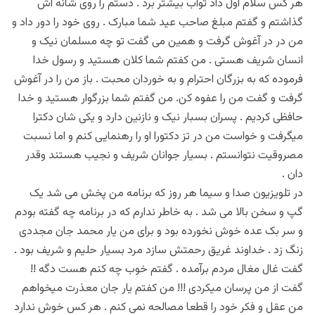
هر کس سلام اول داد ثواب بیشتر برد . دستم را روی شانه اش
گذاشتم و گفتم مبلغ صاحب عید شما مبارک . روی خود را دور داد و
من در در آغوش گرفت و همین می گفت تو چه مسلمان نیک و
انسان شریف هستی . من کفتم شما کلان هستید و رسول خدا
فرموده که به بزرگان احترام و به خوردان محبت . باز من را در آغوش
گرفت و گفت من را عفوه کن. من گفتم شما بزرگوار هستید و خدا
حافظی کردیم . پسران بسبار نیک و نازنین دارد و یکی شان دکترا
میگرفت و خواست من در تز دکتورا او را رهنمایی کنم و اما نسبت
مصروقیت نتوانستم . بسیار جوانان شریف و نجیب هستند و‌قدر
دان .
در تلویزیون صدا و سیما هر روز که برنامه من پخش می شد یک
گپ و سخن بالا می شد . به خاطر ندارم که در برنامه چه گفته بودم
و سر بک عده خوش نخورده بود و برای من یار محمد جان مجددی
زنگ زد . خداوند غریق رحمتش سازد مرد بسیار حلیم و شریف بود .
گفت غال مغال مردم برآمده . گفتم خوب چه کنم هست دگه !!
گفت از من پرسان میکردی !!! من کفتم یار جان معذرت میخواهم
من عقل و فکر خود را قطعا مصالحه نمی کنم . هر کس خوش ندارد