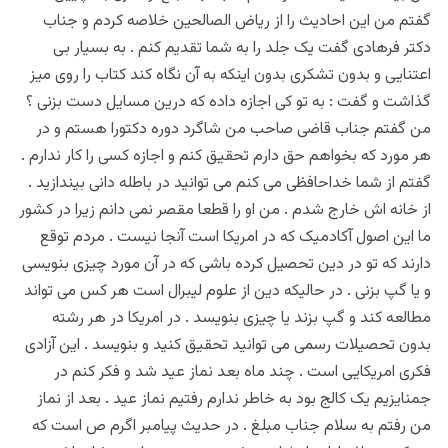
گفتم من این احادیث را از ریاض الصالحین خلاصه کردم و جناب
دکتر فرهادی گفت یک جلد را به شما تقدیم کنم . به بسیار بی
اعتنایی و بدون تشکری بدون اینکه به آن نگاه کند کتاب را روی میز
گذاشت و گفت : به تو کی اجازه داده که درین مسایل دست بزنی ؟
من گفتم جناب قاضی صاحب من شاگرد دوره دکتورا هستم و در
هر مورد که بخواهم حق دارم تحقیق کنم و اجازه کسی را کار ندارم .
گفتم از شما خداحافظی می کنم می توانید در باطله دانی بیندازید .
از خانه اش خارج شدم . من او را قطعا مقصر نمی دانم زیرا در کشور
ما این اصول آکادمیک که در امریکا است آنجا نیست . مردم توقع
دارند که تو در دین تحصیل کرده باشی که در آن مورد چیزی بنویسی
و یا گپ بزنی . در حالیکه دین از علوم لیبرال است هر کس می تواند
مطالعه کند و گپ بزند یا چیزی بنویسد . در امریکا در هر رشته
بدون تحصیلات رسمی می توانید تحقیق کنید و بنویسد . این آزادی
فکری امریکایی است . چند ماه بعد نماز عید شد و فکر کنم در
جمنایزیم یک کالج بود به خاطر ندارم رفتیم نماز عید . بعد از نماز
من رفتم به سلام جناب مبلغ . در حدیث پیامبر اگرم ص است که