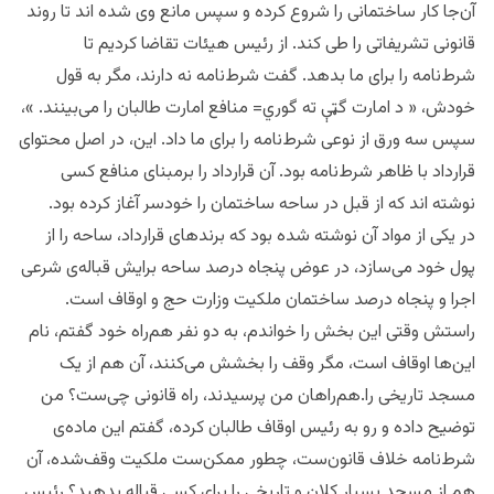
آن‌جا کار ساختمانی را شروع کرده و سپس مانع وی شده اند تا روند
قانونی تشریفاتی را طی کند. از رئیس هیئات تقاضا کردیم تا
شرط‌نامه را برای ما بدهد. گفت شرط‌نامه نه دارند، مگر به قول
خودش، « د امارت گټې ته گوري= منافع امارت طالبان را می‌بینند. »،
سپس سه ورق از نوعی شرط‌نامه را برای ما داد. این، در اصل محتوای
قرارداد با ظاهر شرط‌نامه بود. آن قرارداد را برمبنای منافع کسی
نوشته اند که از قبل در ساحه ساختمان را خودسر آغاز کرده بود.
در یکی از مواد آن نوشته شده بود که برندهای قرارداد، ساحه را از
پول خود می‌سازد، در عوض پنجاه‌ درصد ساحه برایش قباله‌ی شرعی
اجرا و پنجاه درصد ساختمان ملکیت وزارت حج و اوقاف است.
راستش وقتی این بخش را خواندم، به دو نفر هم‌راه خود‌ گفتم، نام
این‌ها اوقاف است، مگر وقف را بخشش می‌کنند،‌ آن هم از یک
مسجد تاریخی را.‌هم‌راهان من پرسیدند، راه قانونی چی‌ست؟ من
توضیح داده و رو به رئیس اوقاف طالبان کرده، گفتم این ماده‌ی
شرط‌نامه خلاف قانون‌ست، چطور ممکن‌ست ملکیت وقف‌شده،‌ آن
هم از مسجد بسیار کلان و تاریخی را برای کسی قباله بدهید؟ رئیس