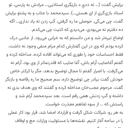
برایش گفت: (… ته ددې د بازڼگرۍ استاذیی… مرادش به پارسی، تو
استاد بازی‌گری از ای هستی…). سیدمحمد با عتاب و به پشتو برایش
گفت، چی می‌گی، حوصلی ما ره گرفتی، گپ زدن ته یاد نداری… اگه
ده دفترم نه می‌بودی، می‌دیدی که کتیت چی می‌کدم.
اوضاع تیره‌تر شد و من دانستم که به خرابی می‌رود. از جانبی درک
کرده بودم که وی در این گفتارش کدام مرام منفی وجود نه داشت،
فقط احساسات خود را طوری که می‌تواند افاده کرده. مداخله کرده و
گفتم آغاصایب آرام باش، آغا صایب که قلدرنماتر از وی بود، آرام نه
می‌گرفت. با اصرار گفتم تا مجال توضیح بدهد، مگر با کرکتر خاص
خودش گفت بیادر چی توضیح داره، سم صحیح ما ره رقاصه و بازنگر
گفت. مرحوم عجب‌خان مداخله کرده و گفتند که وی هدف بدی نه
داشته و گپ زدنش همی رقم است. بعد سیدمحمد آرام شد و
راستش که … از سوء تفاهم معذرت خواست.
به هر رو، شراکت شکل گرفت و قرارداد امضا شد، قرار بود کار عملی
را در ساحه آغاز کنیم. نقشه‌ها با مسئولیت وزارات حج و اوقاف