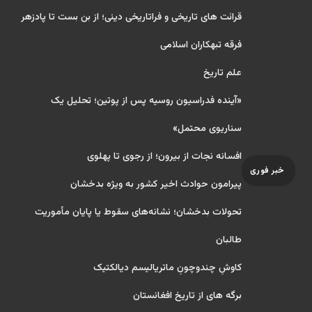
قرائت های تاریخی و فراتاریخی دینی؛ از بن بست تا پادزهر
فرقه تبهکاران اسلامی
علم تاریخ
«آینده فدراسیون روسیه پس از پوتین؛ تحلیل یک
سناریوی محتمل»
افسانه نجات از بیرون؛ از رجوی تا پهلوی
خبر فوری
پیرامون حوادث اخیر کشور به ویژه بدخشان
تحولات بدخشان؛ نشانه‌های سقوط یا پایان مأموریت
طالبان
کاوشِ چندو‌چونِ ماتریالیسم دیالکتیک
برگه های از تاریخ افغانستان