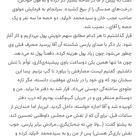
گفت که پیش از ما در ساحه بسیار کار کرده و به قول خودش،
درخت‌های صدسال را از بیخ کشیده. سرانجام به فرمایش مولوی
صاحب عجب خان و سیدمحمد څپاڼد، دو حصه ما سه نفر و یک
حصه را آقای… نصیب شد.
قرار گذاشتیم تا هر کدام مطابق سهم خویش پول بپردازیم و کار آغاز
شود. بار دگر با صدای پارسی شکسته آن آقا پرسید مصرف قبلی وی
چطور می‌شود چون زیاد پول هزینه کرده، دفعتاً پول نه می‌دهد.
چون ما تنها همین یکی دو‌ساعت باوی پیشینه‌ی‌کاری، توأم با تنش
داشتیم، گفتیم لیست مصارفش را بیاورد تا گپ بزنیم. پسا این
سخنان بود که وی خود را در بلندای موفقیت دانسته، مگر تازه
جلوه‌ی ساخته‌‌گی دوستی می‌داد. قرار شد به دفتر ما بیاید. من و
دوستانم منتظر وی و در جریان گپ‌و‌گفت بودیم که درب دفتر
کوبیده شد ‌و آقا اجازه خواسته، داخل گردید. این‌بار اما خندان‌تر از
ساعات قبل. برای آن که از نقش من مجلس داوطلبی تحسین کند،
به پشتو گفت: (…ولا چې ته ښه‌بازڼگرې…مرادش برابر پارسی، خوب
نقش بازی‌گر هستی) پس از من رو به سیدمحمد څپاڼد کرده و