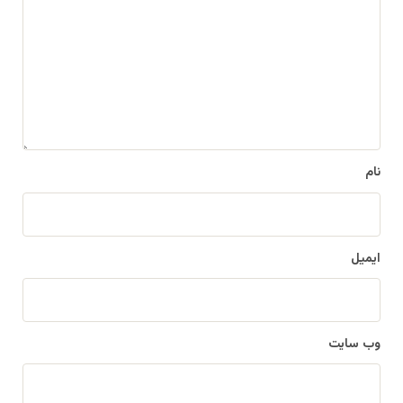
ی
د
گ
ا
ه
*
نام
ایمیل
وب‌ سایت