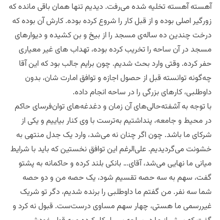
آهسته آهسته تخلیه شده می‌رفت. دیدیم تنها همان باقی مانده که
زورگیر اصلی بوده و از قبل کار را شروع کرده بوده. کارش آن بوده که
درخت چندین ده ساله‌ی مسجد را از بیخ و بن کشیده و دیوارهای
مسجد در آن ساحه را تخریب کرده بوده، تهداب های غیر معیاری
حفر کرده. وقتی وارد بحث شدیم. چون برایم جالب بود که این آقا
چه‌گونه توانسته قبل از حصول اجازه و توافق امارت شان، بدون
داوطلبی، کارهای بزرگی را در ساحه انجام داده.
با توجه به آشفته‌حالی‌های آن زمان ‌‌و دغدغه‌های توان‌فرسای حاکم
در محیط و جامعه، پنداشتیم به‌ترست با وی کنار بیاییم و یکی از
شرکای ما باشد. چون اگر چنان نه می‌شد، وارد یک جدل منتهی به
خشونت می‌گردیدیم. علی‌الرغم این توافق نخستین که باید با شرایط
میانی ما نهایی می‌شد، آقای… بانکی بلند کرده ‌و حاکمانه به پشتو
گفت، سهم به سه حصه تقسیم شود، یک حصه من و دو حصه
شما سه نفر. من گفتم ما داوطلبی را برنده شدیم، دگر تو شریک
غیررسمی ما هستی، چهار سهم مساوی درست‌ست. قبول نه کرد و