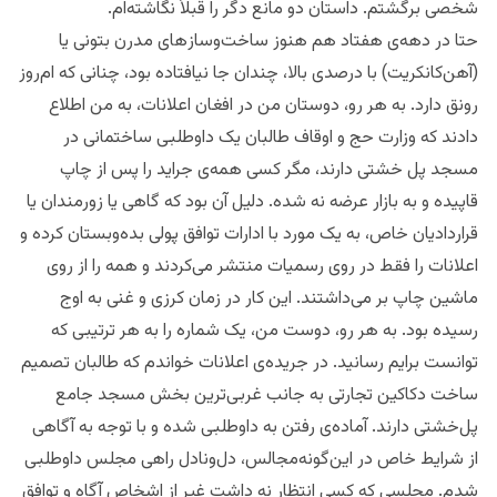
شخصی برگشتم. داستان دو مانع دگر را قبلاً نگاشته‌ام.
حتا در دهه‌ی هفتاد هم هنوز ساخت‌وساز‌های مدرن بتونی یا
(آهن‌کانکریت) با درصدی بالا، چندان جا نیافتاده بود، چنانی که ام‌روز
رونق دارد. به هر رو، دوستان من در افغان اعلانات، به من اطلاع
دادند که وزارت حج و اوقاف طالبان یک داوطلبی ساختمانی در
مسجد پل خشتی دارند، مگر کسی همه‌ی جراید را پس از چاپ
قاپیده و به بازار عرضه نه شده. دلیل آن بود که گاهی یا زورمندان یا
قراردادیان خاص، به یک مورد با ادارات توافق پولی بده‌وبستان کرده و
اعلانات را فقط در روی رسمیات منتشر می‌کردند و همه را از روی
ماشین چاپ بر می‌داشتند. این کار در زمان کرزی و غنی به اوج
رسیده بود. به هر رو، دوست من، یک شماره را به هر ترتیبی که
توانست برایم رسانید. در جریده‌ی اعلانات خواندم که طالبان تصمیم
ساخت‌ دکاکین تجارتی به جانب غربی‌ترین بخش مسجد جامع
پل‌خشتی دارند. آماده‌ی رفتن به داوطلبی شده و با توجه به آگاهی
از شرایط خاص در این‌گونه‌مجالس، دل‌ونادل راهی مجلس داوطلبی
شدم. مجلسی که کسی انتظار نه داشت غیر از اشخاص آگاه و توافق