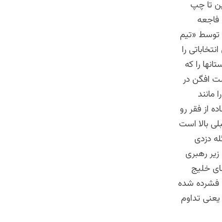
ین تا چپ
 فاجعه
ت توسط «تیم
نتخاباتی را
نها را که
شت افگن در
 مانند
ه از فقر رو
ی بالا است
له دزدی
زیر رهبری
ای خلیج
 فشرده شده
یعنی تداوم