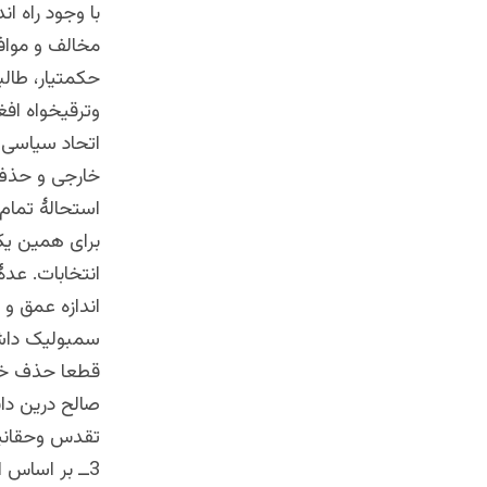
با وجود راه 
مخالف و مواف
حکمتیار، طالب
وترقیخواه اف
اتحاد سیاسی 
خارجی و حذف 
استحالۀ تمام 
برای همین یک 
انتخابات. عدۀ
اندازه عمق و
سمبولیک داشته
قطعا حذف خوا
صالح درین دای
تقدس وحقانیت
3ــ بر اساس