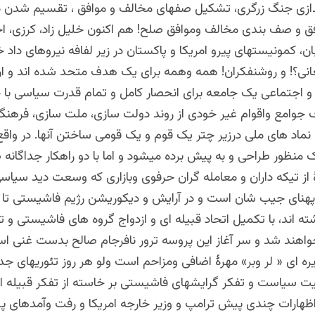
اندازی جنگ زرگری، تشکیل صفهای مخالف و موافق ، تقسیم شدن د
ق و صف بندی مخالف وموافق صلح! هم اکنون خلیل زاد، کرزی، اح
ان، کمونیستهای پیرو امریکا و پاکستان در زیر لفافه نیروهای داد خ
غانی؟! و روشنفکران! همه وهمه برای یک هدف متحد شده اند و ان
و اجتماعی یک جامعه برای انحصار کامل و تمام قدرت سیاسی با
جوامع واقوام غیر خودی از روند دولت سازی، ملت سازی، فرهنگ
نماد های ملی درزیر چتر یک قوم و یک قومی ساختن آنها. در واقع
منظور طراحی و به پیش برده میشود و اما با دو راهکار جداگانه 
 از تیکه داران و معامله گران حرفوی وبازاری که وسعت دید سیاس
 پهنای جیب شان است و در آرایش و دیکوریشن رژیم فاشیستی تا
 اند، با تکمیل اتحاد قبیله ای و ازدواج گروه های فاشیستی و 
هند شد و سر آغاز این پروسه ترور نافرجام صالح بدست غنی است
ره ای « لر وبر» مهرۀ اضافی ومزاحم است ولو هر روز تئوریهای جد
 سیاست و تفکر گرایشهای فاشیستی بر خاسته از تفکر قبیله ای
 اظهارات چندی پیش ترامپ و وزیر خارجه امریکا و رفت وآمدهای پ