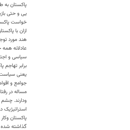
پاکستان به طو
یی و حتی بازی
خواست پاکستا
ازان با پاکست
هند مورد توج
عادلانه همه ج
سیاسی و اجتم
برابر تهاجم پ
یعنی سیاست 
جوامع و اقوا
مساله در رفتا
ودارند. چشم 
استراتیژیک د
پاکستان وکار 
گذاشته شده ا