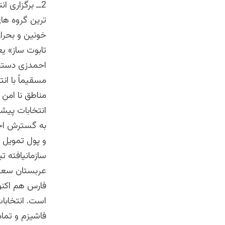
2ــ برگزاری
ترین گروه های
خونین و بحران
تابوت ساز» یع
احمدزی دستچی
مسقیماً با ان
مناطق نا امن 
انتخابات پیشت
به گسترش اجت
و پول تمویل 
سازمانیافته 
عربستان سعود
فارس هم اکنو
است. انتخابا
فاشیزم و تما