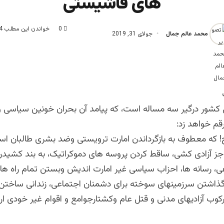
های فاشیستی
0
خواندن این مطلب 4 دقیقه زمان میبرد
محمد عالم جمال
جولای 31, 2019
کشور درگیر سه مساله است، که پیامد آن بحران خونین سیاسی و 
رقم خواهد زد:
لح! که معطوف به بازگرداندن امارت ترویستی وضد بشری طالبان ا
 جز آزادی کشی، ساقط کردن پروسه های دموکراتیک، به بند کشیدن 
، رسانه ها، احزاب سیاسی غیر امارت اندیش وبستن تمام راه ها 
گذاشتن سرزمینهای سوخته برای دشمنان اجتماعی، زندانی ساختن ز
رکوب آزادیهای مدنی و قتل عام وکشتارجوامع و اقوام غیر خودی ا