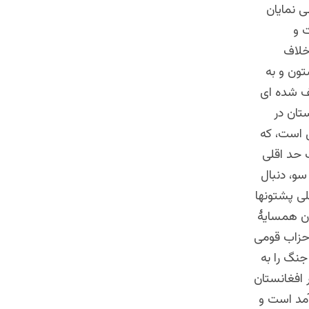
ی نمایان
 و
خلاف
تون و به
ف شده ای
تان در
 است، که
 حد اقلی
و، دنبال
ی پشتونها
ان همسایۀ
احزاب قومی
جنگ را به
 افغانستان
آمد است و