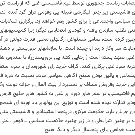
 انتصابات ریاست جمهوری توسط تیم فاشیستی غنی که از راست تر
 فاشیستی زیر چتر الیگارشی قبیله یی وقومی دران گرد آمده اند،
 سیاسی واجتماعی را برای کشور رقم خواهد زد. برگزاری انتخابا
نی تقلب سازمان یافته و کودتای انتخاباتی دیگر؛ زیرا کمیسیونهای ا
ن کرده است، تمامی مسئولان ارگانهای محلی قدرت دولتی در آستا
تخابات سر وکار دارند او چیده است، با سازمانهای تروریستی و ده
غنی تعهد بسته است ( رهایی کتله یی تروریستان)، تا صندوق هارا
ربه سود غنی پرکاری کنند، گراف خرید رای شهروندان با سوء استفاد
ماعی و پائین بودن سطح آگاهی سیاسی مردم نسبت به دوره قبل
این خرید وفروش مضاف بر دستبرد از بیت المال و خزانه دولت وگ
تیم فاشیستی، در سفر های دوره ای غنی به کشور های خلیج فارس 
ی تدارک دیده شده است و توزیع این پولهای باد آورده ای شیخه
ن جریان دارد. حکومت مرکزی درپنجه استبدادی و فاشیستی غنی
ت در چنین شرایطی و در زیر چنبره حاکمیت سیاسی ــ قومی، غنی 
میت خواهی برای پنجسال دیگر و دیگر هیچ؛