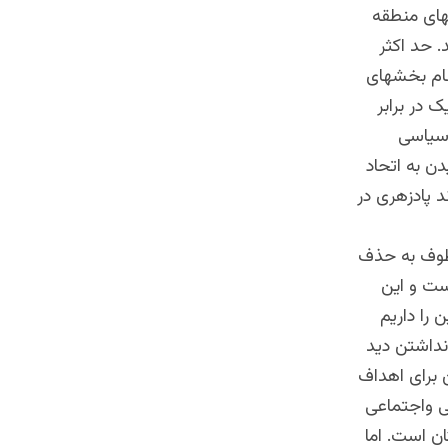
تهای منطقه
. حد اکثر
غام بخشهای
 در برابر
 سیاسی
ن به اتحاد
 پادزهری در
طوف به حذف
ست و این
 را داریم
نداشتن دید
 برای اهداف
لی واجتماعی
ن است. اما