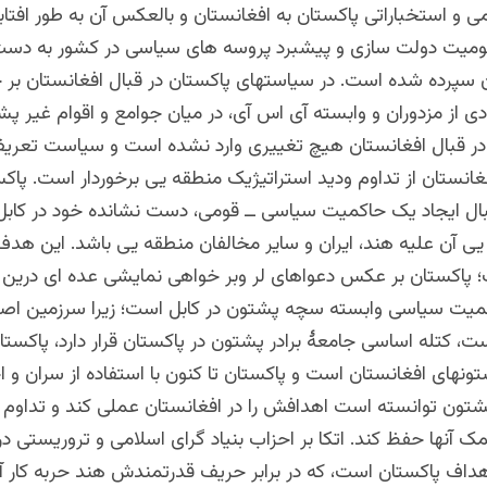
 و استخباراتی پاکستان به افغانستان و بالعکس آن به طور افتاب
ومیت دولت سازی و پیشبرد پروسه های سیاسی در کشور به دست
ن سپرده شده است. در سیاستهای پاکستان در قبال افغانستان بر 
 از مزدوران و وابسته آی اس آی، در میان جوامع و اقوام غیر پش
 در قبال افغانستان هیچ تغییری وارد نشده است و سیاست تعری
غانستان از تداوم ودید استراتیژیک منطقه یی برخوردار است. پاکس
بال ایجاد یک حاکمیت سیاسی ــ قومی، دست نشانده خود در کابل
ی آن علیه هند، ایران و سایر مخالفان منطقه یی باشد. این هدف
 پاکستان بر عکس دعواهای لر وبر خواهی نمایشی عده ای درین س
میت سیاسی وابسته سچه پشتون در کابل است؛ زیرا سرزمین اصل
ت، کتله اساسی جامعۀ برادر پشتون در پاکستان قرار دارد، پاکست
شتونهای افغانستان است و پاکستان تا کنون با استفاده از سران و 
پشتون توانسته است اهدافش را در افغانستان عملی کند و تداوم 
ک آنها حفظ کند. اتکا بر احزاب بنیاد گرای اسلامی و تروریستی در
اهداف پاکستان است، که در برابر حریف قدرتمندش هند حربه کار 