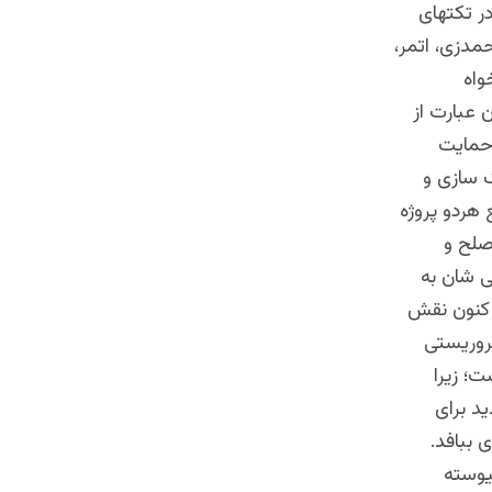
ر تکتهای
مدزی، اتمر،
واه
 عبارت از
 حمایت
 سازی و
 هردو پروژه
صلح و
ی شان به
 کنون نقش
تروریستی
؛ زیرا
ید برای
 ببافد.
یوسته