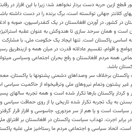
ر قطع ازین حربه دست بردار نخواهد شد؛ زیرا با این افزار در رقاب
های کلانتر جهانی توانسته است، برگ برنده را در دست داشته باشد
ن در کشور، در آوردن افغانستان در یک کنفدراسیون، صوبه و اد
ان است و همان سرحد سازی تا هندوکش به عنوان عقبه استراتیژیک
ه اساسی پاکستان است. تنها ایجاد یک حکومت ملی، با مشارکت
وامع و اقوام، تقسیم عادلانه قدرت در میان همه و ازینطریق رسید
اعی همه مردم افغانستان و رفع بحران اجتماعی وسیاسی میتواند
اکستان باشد.
پاکستان برخلاف سر وصداهای دشمنی پشتونها با پاکستان، مع
م غیر پشتون وتمام نیروهای ملی وترقیخواه از حاکمیت سیاسی ا
ر و کردار پاکستان بارها تکرار شده است و همه تجربه سالهای پسین
بستن به یک تجربه تکرار شده تاریخی یا از روی حماقت سیاسی و
ر سیاست است و یا هم از سر مزدوری، جاسوسی و افزار قرار گرفتن
در برابر اجرت. تهداب سیاست پاکستان در افغانستان بر افتراق م
ست، اتحاد سیاسی و اجتماعی مردم ما رستاخیز ملی علیه پاکستا