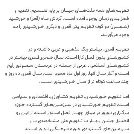
تـقویـم‌هـای همه ملت‌هــای جهــان بر پایه تقـسـیم، تنظیم و
فصل‌بندی زمـان بوجود آمده اسـت. گردش مـاه (قمر) و خورشـید
(شـمـس) دو گونه تـقویـم یکی قمری و دیگری خـورشـیدی را بـه
وجود می‌آ‌‌ورنـد.
تـقویـم قمری، بیشـتر رنگ مذهبی و عربی داشـته و در
کشـورهــای بدون فصل کارا اسـت. سـال هـجری‌‌قـمری بیشـتر در
کشـورهــای اسـلامی ـ عربی از جـملـه در عربسـتان سـعـودی رایج
اسـت و آغاز سـال آنها، روز اول ماه محرم است. سـال قمری ده روز و
چند سـاعت کوتاه ‌تر از سـال خـورشـیدی اســت.
امـا تـقویـم خـورشـیدی، تـقویـم کشـاورزی، اقتصادی و سـیاسی
اسـت. تـقویـم خـورشــیدی در سـرزمـین‌هـای گسـترده‌ حـوزه
بـرگـزاری نـوروز بر مبنای چهــار فصل اسـتوار اسـت. از ایـن رو
انطبـاق جشـن بـهــار بـا تـقویـم ملی مشـخصه‌ی بـارز
سـرزمـین‌های گسـترده‌ی حـوزه فـرهـنگـی نـوروز اسـت.