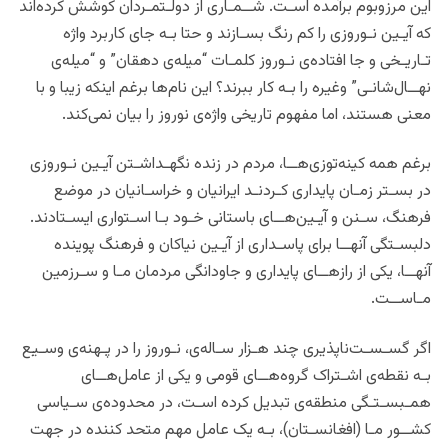
این مرزوبوم برآمده اسـت. شــمـاری از دولـتمـردان کوشش کرده‌اند
که آیـین نـوروزی را کم رنگ بسـازند و حتا بـه جای کاربرد واژه
تـاریـخی و جا افتاده‌ی نـوروز کلمـات “میله‌ی دهقان” و “میله‌ی
نهــال‌شانـی” وغیره را بـه کار ببرند؟ این نام‌ها برغم اینکه زیبا و با
معنی هستند، اما مفهوم تاریخی واژه‌ی نوروز را بیان نمی‌کند.
برغم همه کینه‌توزی‌هــا، مردم در زنده نگهـداشـتن آیـین نـوروزی
در بسـتر زمـان پایداری کـردنـد ایرانیان و خراسـانیان در موضع
فرهنگ، سـنن و آیـین‌هــای باستانی خـود بـا اسـتواری ایسـتادند.
دلبسـتگی آنهــا برای پاسـداری از آیـین نیاکان و فرهنگ پوینده
آنهــا، یکی از رازهــای پایداری و جاودانگی مردمان مـا و سـرزمین
مـاســت.
اگر گسـسـت‌ناپذیری چند هـزار سـاله‌ی‌، نـوروز را در پـهنه‌ی وسـیع
بـه نقطه‌ی اشـتراک گروه‌هــای قومی و یکی از عامل‌هــای
همـبسـتـگی منطقه‌ی تبدیل کرده اسـت، در محدوده‌ی سـیاسی
کشــور مـا (افغانسـتان)، بـه یک عامل مهم متحد‌ کننده در جهت