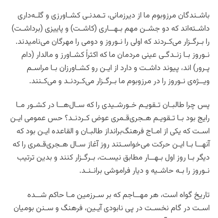
باشـندگان مرزوبوم ما از دیرزمانی، تـمدنـی کشـاورزی و گلـه‌داری
داشـته‌اند که دو جشـن مهم بـهــاری (کاشـت) و پاییزی (برداشـت)
را بـرگـزار می‌کـردند که اولی را نـوروز و دومی را مهرگان می‌نامیدند.
نـوروز بـا زنـدگـی عینی مردمان ما که اکثراً کشـاورز و مالدار (دام
پـرور) اند، پیوند داشـت و دارد از ایـن ‌رو کشـاورزان بـا مراسـم
ویــژه‌ی نـوروز را در مرزوبوم ما بـرگـزار می‌کـردنـد و می‌کـنند.
پس چرا طالبـان تـقویـم خـورشـیدی را که سـال‌هــا در کشـور مـا
رایج بود بـا تـقویـم هـجری‌قـمری عوض کـردنـد؟ حس عمومی ایـن
اسـت که یکی از امـاج فرهنگ‌برانداز طالبـان و القاعده ایـن بود که
آنهــا بـا ایـن حرکت می‌خواسـتند روز آغاز سـال هـجری‌قـمری را که
دیگر بـا روز اول بـهــار مطابق نیسـت، بـرگـزار کنند و بدین ترتیب
نـوروز را بـه حاشـیه و دیار فراموشی برانـنـد.
تاریخ گواه است، هر مهــاجم که بر سـرزمین مـا حاکم شــده
اسـت در گام نخسـت در پی نابودی آیـین، فرهنگ و سـنن بومیان