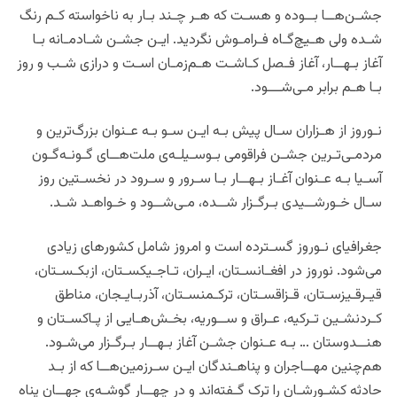
جشـن‌هــا بــوده و هسـت که هـر چـند بـار به ناخواسته کـم رنگ
شـده ولی هـیچ‌گـاه فـرامـوش نگردید. ایـن جشـن شـادمـانه بـا
آغاز بـهــار، آغاز فـصل کـاشـت هـم‌زمـان اسـت و درازی شـب و روز
بـا هـم برابر مـی‌شـــود.
نـوروز از هـزاران سـال پیش بـه ایـن سـو بـه عـنوان بزرگ‌ترین و
مردمـی‌تـرین جشـن فراقومی بـوسـیلـه‌ی ملت‌هــای گـونـه‌گـون
آسـیا بـه‌ عـنوان آغـاز بـهــار بـا سـرور و سـرود در نخسـتین روز
سـال خـورشــیدی بـرگـزار شــده، مـی‌شــود و خـواهـد شـد.
جغرافیای نـوروز گسـترده ‌است و امروز شامل کشورهای زیادی
می‌شود. نوروز در افغـانسـتان، ایـران، تـاجـیکسـتان، ازبکـسـتان،
قیـرقـیزسـتان، قـزاقسـتان، ترکـمنسـتان، آذربـایـجان، مناطق
کـردنشـین تـرکیه، عـراق و ســوریه، بخـش‌هـایی از پـاکسـتان و
هنــدوستان … بـه عـنوان جشـن آغاز بـهــار بـرگـزار می‌شـود.
هم‌چنین مهــاجران و پناهـندگان ایـن سـرزمین‌هــا که از بـد
حادثه کشـورشـان را ترک گـفته‌اند و در چهــار گوشـه‌ی جهــان پناه