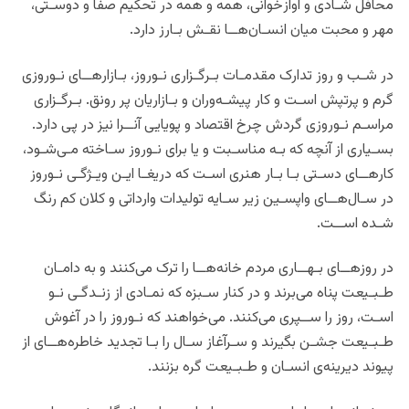
محافل شـادی و آواز‌خوانی، همه و همه در تحکیم صفا و دوسـتی،
مهر و محبت میان انسـان‌هــا نقـش بـارز دارد.
در شـب و روز تدارک مقدمـات بـرگـزاری نـوروز، بـازارهــای نـوروزی
گرم و پرتپش اسـت و کار پیشـه‌وران و بـازاریان پر رونق. بـرگـزاری
مراسـم نـوروزی گردش چرخ اقتصاد و پویایی آنــرا نیز در پی دارد.
بسـیاری از آنچه که بـه مناسـبت و یا برای نـوروز سـاخته مـی‌شـود،
کارهــای دسـتی بـا بـار هنری اسـت که دریغـا ایـن ویـژگـی نـوروز
در سـال‌هــای واپسـین زیر سـایه تولیدات وارداتی و کلان کم رنگ
شـده اســت.
در روزهــای بـهــاری مردم خانه‌هــا را ترک می‌‌کنند و به دامـان
طـبـیعت پناه می‌برند و در کنار سـبزه که نمـادی از زنـدگـی نـو
اسـت، روز را ســپری می‌کنند. می‌خواهند که نـوروز را در آغوش
طـبـیعت جشـن بگیرند و سـرآغاز سـال را بـا تجدید خاطره‌هــای از
پیوند دیرینه‌ی انسـان و طـبـیعت گره بزنند.