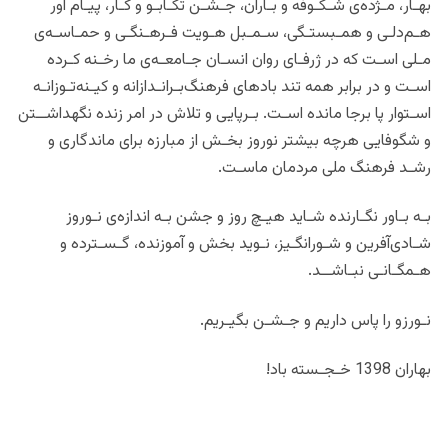
بهـار، مـژده‌ی شـکـوفه و بـاران، جـشـن تکـابـو و کـار، پیـا‌م آور
هـم‌دلـی و همـبستـگی، سـمـبل هـویت فـرهـنگـی و حمـاسـه‌ی
مـلی اسـت که در ژرفـای روان انسـان جـامعـه‌ی ما رخـنه کـرده
اسـت و در برابر همه تند بادهای فرهنگ‌بـرانـدازانه و کیـنه‌تـوزانـه
اسـتوار پا برجا مانده اسـت. بـرپایی و تلاش در امر زنده نگهداشــتن
و شگوفایی هرچه بیشتر نوروز بخـش از مبارزه برای ماندگاری و
رشـد فرهنگ ملی مردمان ماسـت.
بـه بـاور نگـارنده شـاید هیـچ روز و جشن بـه اندازه‌ی نـوروز
شـادی‌آفرین و شـورانگـیز، نـوید بخش و آموزنده، گـسـترده و
هـمگـانـی نبـاشــد.
نـورزو را پاس داریم و جـشـن بگیـریم.
بهاران 1398 خـجـسته باد!