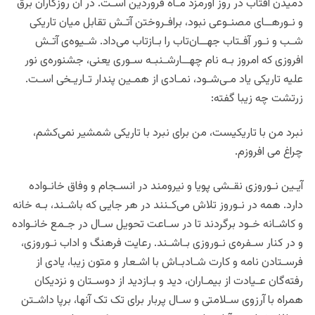
دمیدن آفتاب در روز اورمزد مـاه فروردین اسـت. در آن روزگاران برق
و نـورهــای مصنـوعی نبود، برافـروختن آتـش تقابل میان تاریکی
شـب و نـور آفـتاب جهــان‌تاب را بـازتاب می‌داد. شـیوه‌ی آتـش‌
افروزی که امروز بـه نام چهــارشـنبـه سـوری یعنی، جشنوره‌ی نور
علیه تاریکی یاد مـی‌شـود، نمـادی از همـین پندار تـاریـخی اسـت.
زرتشت چه زیبا گفته:
نبرد من با تاریکیست، من برای نبرد با تاریکی شمشیر نمی‌کشم،
چراغ می افروزم.
آیـین نـوروزی نقـشی پویا و نیرومند در انسـجام و وفاق خانـواده
دارد. همه در نـوروز تلاش می‌کـنند در هر جایی که باشـند، بـه خانه
و کاشـانه خـود برگردند تا در سـاعت تحویل سـال در جـمع خانـواده
و در کنار سـفره‌ی نـوروزی بـاشـند. رعایت فرهنگ و اداب نـوروزی،
فرسـتادن نامه و کارت شـادبـاش با اشـعار و متون زیبا، یادی از
رفته‌گان عـیادت از بیمـاران، دید و بـازدید از دوسـتان و نزدیکان
همراه با آرزوی سـلامتی و سـال پربار برای تک تک آنها، برپا داشـتن