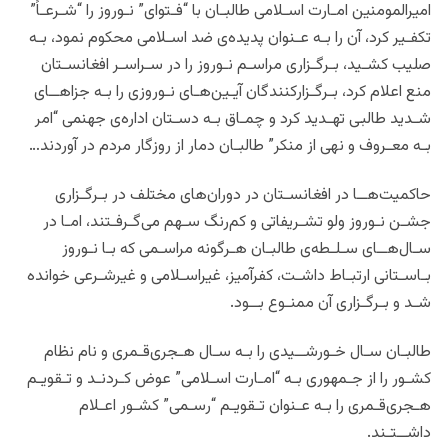
امیرالمومنین امـارت اسـلامی طالبـان با “فـتوای” نـوروز را “شـرعـاً”
تکفـیر کرد، آن را بـه عـنوان پدیده‌ی ضد اسـلامی محکوم نمود، بـه
صلیب کشـید، بـرگـزاری مراسـم نـوروز را در سـراسـر افغانسـتان
منع اعلام کرد، بـرگـزارکنندگان آیـین‌هـای نـوروزی را بـه جزاهــای
شـدید طالبی تهـدید کرد و چمـاق بـه دسـتان اداره‌ی جهنمی “امر
بـه معـروف و نهی از منکر” طالبـان دمار از روزگار مردم در آوردند…
حاکمیت‌هــا در افغانسـتان در دوران‌های مختلف در بـرگـزاری
جشـن نـوروز ولو تشـریفاتی و کم‌‌رنگ سـهم می‌گـرفـتند، امـا در
سـال‌هــای سـلـطه‌ی طالبـان هـرگونه مراسـمی که بـا نـوروز
بـاسـتانی ارتبـاط داشـت، کفرآمیز، غیراسـلامی و غیرشـرعی خوانده
شـد و بـرگـزاری آن ممنـوع بــود.
طالبـان سـال خـورشــیدی را بـه سـال هـجری‌قـمری و نام نظام
کشـور را از جـمهوری بـه “امـارت اسـلامی” عوض کـردنـد و تـقویـم
هـجری‌قـمری را بـه عـنوان تـقویـم “رسـمی” کشـور اعـلام
داشــتـند.