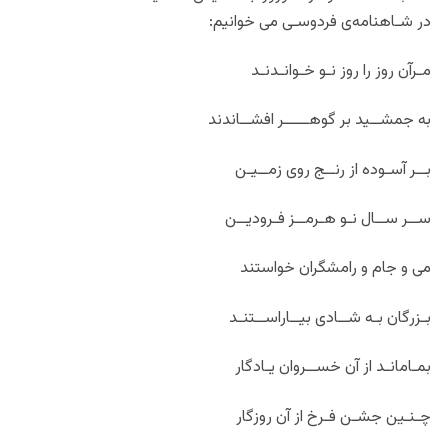
در شـاهنامه‌ی فردوسـی می‌ خوانیم:
مـرآن روز را روز نـو خـوانـدنـد
به جمشــید بر گوهـــــر افشــاندند
بــر آسـوده از رنــج روی زمــیـن
ســر ســال نـو هـرمــز فـرودیــن
می و جام و رامشگران خواستند
بـزرگان بـه شــادی بیــاراســتنـد
بمـامانـد از آن خســروان یـادگار
چـنـین جشـن فـرخ از آن روزگار