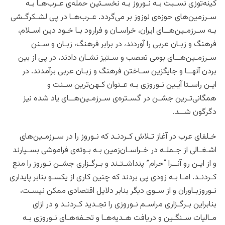
کینه‌توزی نسـبت بـه نـوروز بـه نخسـتین حمله‌ی عـرب‌هـا بـه
سـرزمین‌‌های حوزه‌ی نوزوز بر می‌گردد. عـرب‌هـا در پی لشـکرگـشی
بـه سـرزمـین‌هــای ایران، خراسـان و فرارود بـا خـود دین اسـلام،
فرهنگ و زبـان عربی را آوردند، در برابر فرهنگ، زبـان و سـنن
سـرزمـین‌هــای بومی‌ تعصب و سـتیز نشـان دادند، در پی از بین
بردن آنهــا و جایگزین سـاختن فرهنگ و زبـان عربی برآمدند. در
ایـن راسـتا آیـین نـوروزی بـه عـنوان کـهن‌ترین سـنت و
همگانی‌تـرین جشـن در گسـتره‌ی سـرزمـین‌هــای یاد شده نیز
دگرگون شــد.
خـلفای عرب در آغاز تـلاش کـردنـد که نـوروز را در سـرزمـین‌های
اشـغـالی از جـملـه در خـراسـان‌زمین بـه بـوته‌ی فراموشی بسـپارند
و از ایـن رو آنــرا “حرام” پنداشـتـند و بـرگـزاری جشـن نـوروز را منع
کـردنـد. امـا بـه زودی پی بردند که چنین کاری از یکسـو بنابر پایداری
نـوروزبـاوران و از سـوی دیگر بنابر دلایل اقتصادی ممکن نیسـت،
بنابراین بـرگـزاری مراسـم نـوروزی را تجـدید کـردنـد و در ازای
مـالیات سـنگـین و دریافت هـدیه‌هـا و تحـفه‌هـای نـوروزی بـه