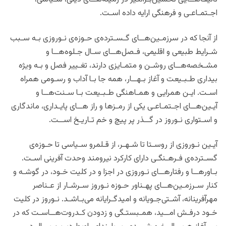
اجـتمـاعـی و فرهنگی ارایه داده اسـت.
از آنجا که در سرزمـین‌هــای گـسـترده‌ی حـوزه‌ی نـوروزی بـه سـبب
شـرایط طبیعی و اقلیمی، فـصل‌هــای سـال جـلوه‌هــا و
مشـخصه‌هــای روشـن و متمـایزی دارند، تغـییر فصل و بـه ویژه
بیداری طـبـیعت و آغاز بـهــار، همه جا بـا آداب و رسـومی همراه
اسـت. ایـن همرایی و همـاهنگی طـبـیعت بـا سـنت‌هــا و
آیـین‌هــای اجـتمـاعـی یکی از رمـزها و راز هــای پایـداری، ماندگاری
و اسـتواری نـوروز در گــذر پر پیچ و خم تـاریـخ اســت.
آیـین نـوروزی از روسـتا تا شـهـر، از قـلمرو سـیاسی تا حـوزه‌ی
گسـترده‌ی فـرهـنگـی دارای کارکرد نیرومند وحدت‌ آفرینی اسـت.
بـاورهــا و رفتارهــای نـوروزی در اجزا و در کلیت خـود، در گوشـه و
کنار سـرزمـین‌هــای پهـناور حـوزه نـوروز سـرشـار از عـناصر
مهرآفرینانه، آشـتی‌جـویانه و امیدگـرایانه می‌بـاشـد. نـوروز در کلیت
خـود درفـش امــید، همـبستـگی و زدودن کـدروت‌هــاسـت که در