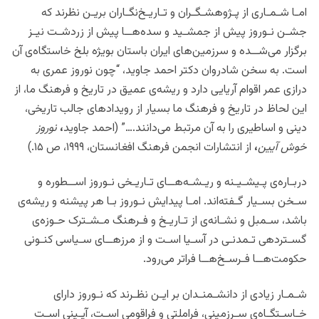
امـا شـمـاری از پـژوهشـگـران و تـاریـخ‌‌نگـاران بریـن نظرند که
جشـن نـوروز پیش از جمشـید و سده‌هــا پیش از زردشـت نیـز
برگزار می‌شــده و سرزمین‌های ایران باستان بویژه بلخ خاستگاه‌ی آن
است. به سخن شادروان دکتر احمد جاوید، “چون نوروز عمری به
درازی عمر اقوام آریایی دارد و ریشه‌ی عمیق در تاریخ و فرهنگ ما، از
این لحاظ در تاریخ و فرهنگ ما بسیار از رویدادهای جالب تاریخی،
دینی و اساطیری را به آن مرتبط می‌دانند….” (احمد جاوید
،
نوروز
خوش آیین
،
از انتشارات انجمن فرهنگ افغانستان، ١۹۹۹، ص ١۵.)
دربـاره‌ی پـیشـیـنه و ریـشـه‌هــای تـاریـخی نـوروز اســطوره و
سـخن بسـیار گـفته‌اند. امـا پیدایش نـوروز بـا هر پیشنه و ریشه‌ی
باشد، سـمبل و نشـانه‌ی از تـاریـخ و فـرهنگ مـشـترک حـوزه‌ی
گسـتردهی‌ تـمدنـی در آسـیا اسـت و از مرزهــای سـیاسی کنـونی
حکومت‌هــا فـرسـخ‌هــا فراتر می‌رود.
شـمـار زیادی از دانشـمنـدان بر ایـن نظـرند که نـوروز دارای
خـاسـتگـاه‌ی سـرزمینی، فراملتی و فراقومی اسـت، آیـینی اسـت