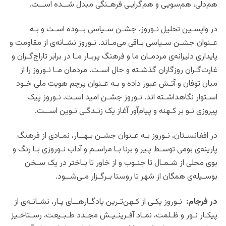
هم‌دلی، هم‌سویی و هم‌گرایـی فرهـنگی مبدل شــده اســت.
در واپسـین تحلیل نـوروز، جشـن سـیاسی بــوده اسـت و بـه
عـنوان جشـن سـیاسی بـاقی می‌مـاند. نـوروز نشـانه‌ی از مقاومت و
پایداری دلیرانه‌ی مردمـان ما و فرهنگ پربـار مـا در برابر تاراج‌گـران و
غارت‌گـران روزگاران گذشـته و حال اسـت. مردمان مـا نـوروز را از
میان توفان و آتـش عبور داده و بـه عـنوان پرچم هویت ملی خـود
اسـتوار نگاهداشـته‌ اند. نـوروز جشـن امید اسـت. نـوروز پیک
پیروزی نـو بر کـهنه و پیام‌آور آغاز یک زنـدگـی نـوین اســت.
در افغانسـتان، نـوروز بـه عـنوان جشـن بـهــار، نمـادی از فرهنگ
پارینه‌ی بومی توسـط پـیر و برنا بـا مراسـم و آداب نـوروزی بـا رنگ و
بوی محلی از شـمـال تا جنـوب و از خاور تا بـاختر در یک سـخن
بوسـیله‌ی همگان از شهر تا روستا بـرگـزار مـی‌شــود.
در فرجام:
نـوروز یکـی از کـهن‌تـرین یادگـارهــای پـار، نشـانـه‌ی از
پیکـار نـور و ظـلمت، نمـاد آفـرینـیـش مجـدد طـبـیعت، رسـتاخـیز