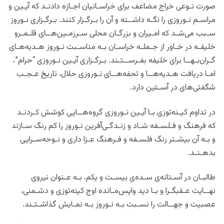
صورت نـوعی خراج مضاعف برای خراسـانیان اجـازه دادنـد که آیـین و
مراسـم نـوروزی را نگـه داشــته و آن را بـرگـزار کنند. بـرگـزاری نـوروز
سـبب می‌شـد که امـیران و بزرگـان محلی سـرزمـین‌هــای قلـمـرو
خلیفـه در خـاور از جـملـه خراسـان بـه مناسـبت نـوروز هـدیه‌هـای
گـران‌بـهــا برای خلیفه بفـرســتـند. بـرگـزاری آیـین نـوروزی “حرام”،
امـا دریافت هـدیه‌هــا و تحفه‌هــای نـوروزی حلال، تاریخ عـجـب
‌شگفتی‌های در آسـتین دارد.
در تداوم کیـنه‌توزی بـا آیـین نـوروزی گروه‌هــایی کوشش کـردنـد
که فرهنگ و فـلسـفه شـاد و زنـدگـی‌آفرین نـوروز را کم رنگ سـازند
و بـه آن بیشـتر رنگ فلسـفه و فـرهنگ عـزا داری و نـوحه‌سـرایی
بدهـنـد.
طالبـان در آسـتانه‌ی سـده‌ی بیسـت و یکم، بـه عـنوان نیروی
نهــایت عـقبگـرا و بـا دید واپس‌مـانده‌ اوج کینه‌توزی و دشـمنی،
عصبیت و جهــالت را نسـبت بـه نـوروز بـه نمـایش گذاشـتـند.