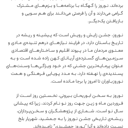
برده‌اند، نـوروز را گـهگـاه بـا برنامه‌‌هــا و بـزم‌هــای مـشـترک
گـرامی می‌دارند و آن را فرصتی می‌دانـند برای هـم سـویی و
بـازیافـتن یک‌دیگــر.
نـوروز، جشـن زایـش و رویـش اسـت که پـیشیـنه و ریـشه‌ در
تـاریـخ بـاسـتان دارد، در فرایـند نـیازهــای درهم تنـیده‌ی مـادی و
معـنـوی مردمان مـا در پـیوند اقـلیم و سـاخـتارهــای اقتصـادی
سـرزمـین‌‌هــای گسـترده‌ی آریـانـای کـهن زاده شـده اسـت و بـه
عـنوان پرمـایـه‌تـرین جشـنی که در خـود ویـژگـی‌هــا وسـنت‌هــای
پسـندیده‌ی را نهـفته دارد، بـه مـدد پـویـایی فـرهـنگـی و هـمت
نـوروزبـاوران تا امروز پا برجا مـانده اسـت.
نـوروز بـه سـخـن ابـوریحـان بـیرونی، نخـسـتین روز اســت از
فـروردین مـاه و زیـن جـهت روز نـو نـام کردند، زیرا که پیـشانی
سـال نـو اسـت. شــمـاری از پـژوهشـگـران و سـخـن‌پـردازان،
ریـشـه‌ی تـاریـخی جشـن نـوروز را بـه جـمشـید، شهریار بلخ
نسـبت داده‌اند و آنرا “نـوروز جمشـیدی” نامـیده‌اند.