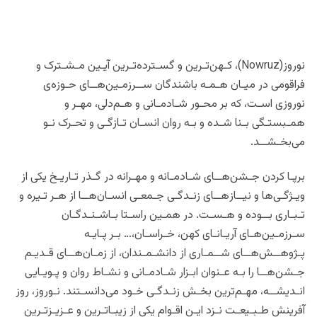
نوروز(Nowruz)، کـهن‌تـرین و گسـترده‌تـرین آیـین مـشـترک و
فراقومی در میـان هـمـه باشندگان ســرزمـین‌هــای حـوزه‌ی
نوروزی اسـت، که بر محـور شـادمـانی و هـم‌دلی، مهـر و
همـبستـگی بـنا شـده و بـه روان انسـان تـازگـی و تحـرک نـو
می‌بخـشــد.
برپـا کردن ‌جـشن‌هــای شـادمـانه و مهـرانه در گـذر تـاریـخ یکی از
ویـژگـی‌ها و نیــاز‌هــای زنـدگـی جـمعـی انسـان‌هــا از هـر تـیره و
تـبـاری بــوده و هـسـت. در همـین راسـتا بـاشـنـدگـان
سـرزمـین‌هـای آریـانـای کهن، خـراسـان،… بـر پـایـه
پـژوهــش‌هــای شــمـاری از دانشـمـندان، از زمـان‌هــای قـدیـم
جـشن‌هــا را بـه عـنوان ابـزار شـادمـانی و نشـاط روان و پـویـایی
انـدیشــه، مهـم‌ترین بخـش زنـدگـی خـود می‌دانسـتند. نـوروز، روز
آفرینش طـبـیعـت نـزد ایـن اقـوام یکی از زیبـا‌تـرین و عـزیـز‌تـرین