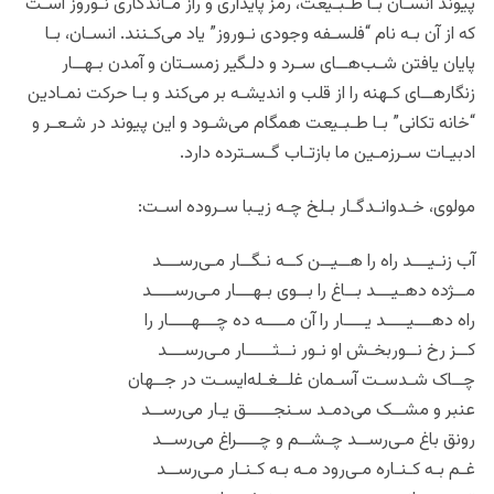
پیوند انسـان بـا طـبـیعت، رمز پایداری و راز مـاندگاری نـوروز اسـت
که از آن بـه نام “فلسـفه وجودی نـوروز” یاد می‌کـنند. انسـان، بـا
پایان یافتن شـب‌هــای سـرد و دلـگیر زمسـتان و آمدن بـهــار
زنگارهــای کـهنه را از قلب و اندیشـه بر می‌کند و بـا حرکت نمـادین
“خانه تکانی” بـا طـبـیعت همگام می‌شـود و این پیوند در شـعـر و
ادبیـات سـرزمـین ما بازتـاب گـسـترده دارد.
مولوی، خـدوانـدگـار بـلخ چـه زیـبا سـروده اسـت:
آب زنـیـــد راه را هــیــن کــه نـگــار مـی‌‌رســـد
مــژده دهـیـــد بــاغ را بــوی بـهـــار مـی‌‌رســــد
راه دهـــیــــد یــــار را آن مــــه ده چـــهــــار را
کــز رخ نــوربخـش او نـور نــثـــــار مـی‌رســـد
چــاک شـدسـت آسـمان غلــغـله‌ایسـت در جــهان
عنبر و مشــک می‌دمـد سـنجـــــق یـار می‌‌رســد
رونق باغ مـی‌رســد چـشــم و چــــراغ می‌‌رســد
غـم بـه کـنـاره مـی‌رود مـه بـه کـنـار مـی‌رســد