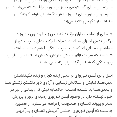
سـرآغاز هرسـال خـورشــیدی، بر بلـندای راوبط دیرین سـال در
سـرزمـین‌هــای گسـترده‌‌ی حـوزه‌ی نـوروز برافـراشـته می‌‌شـود و بر
هم‌سـویی بـاورهــای نـوروز بـا فرهنگ‌هــای اقوام گـونه‌گـون
منطقه بار دگر مهر تائید می‌‌زند.
شـماری از صاحب‌نظران برآنـند که آیـین زیبـا و کـهن نـوروز در
برگـیرینده‌ی اجـزای سـازنده همراه با ترکیب‌های پیـچـیده‌ی از
مفاهیم و معانی اند که در یک پیوسـتگی با هم تنیده و بـافته
شـده‌اند که هر یک ازآنها نقـش و ارزش، کـنش اجـتمـاعـی و فردی،
پیوسـتگی گذشـته و آینده را بـازتاب می‌‌دهــد.
اصل و بن آیـین نـوروزی بر محور زنده کردن و زنده نگهداشـتن
نیکی‌هــا، نیایش و سـتایش زیبـایی و آرزوی دور داشـتن زشـتی‌هــا
و پلیدی‌هــا بنا شــده اســت. جانمـایه نیکی که زیبـایی را نیز در
خـود نهـفته دارد در وجـود آیـین نـوروزی زمینه‌ی بروز و پرورش
هـنر و پیوند انسـان و طـبـیعت را فراهم می‌سـازد. از همـین
جاسـت که آیـین نـوروزی، جشـن آفرینش انسـان و بـازآفرینی