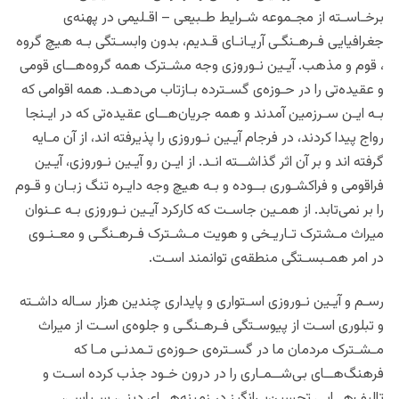
برخـاسـته از مجـموعه شـرایط طـبیعی – اقـلیمی در پهنه‌ی
جغرافیایی فـرهـنگـی آریـانـای قـدیم، بدون وابسـتگی بـه هیچ گروه
، قوم و مذهب. آیـین نـوروزی وجه مشـترک همه گروه‌هــای قومی
و عقیده‌تی را در حـوزه‌ی گسـترده بـازتاب می‌دهـد. همه اقوامی که
بـه ایـن سـرزمین آمدند و همه جریان‌هــای عقیده‌تی که در ایـنجا
رواج پیدا کردند، در فرجام آیـین نـوروزی را پذیرفته‌ اند، از آن مـایه
گرفته اند و بر آن اثر گذاشــته انـد. از ایـن رو آیـین نـوروزی، آیـین
فراقومی و فراکشـوری بــوده و بـه هیچ‌ وجه دایـره تنگ زبـان و قـوم
را بر نمی‌تابد. از همـین‌ جاسـت که کارکرد آیـین نـوروزی بـه عـنوان
میراث مـشترک تـاریـخی و هویت مـشـترک فـرهـنگـی و معـنـوی
در امر همـبسـتگی منطقه‌ی توانمند اسـت.
رسـم و آیـین نـوروزی اسـتواری و پایداری چندین هزار سـاله داشـته
و تبلوری اسـت از پیوسـتگی فـرهـنگـی و جلوه‌ی اسـت از میراث
مـشـترک مردمان ما در گسـتره‌ی‌ حـوزه‌ی تـمدنـی مـا که
فرهنگ‌هــای بی‌شــمـاری را در درون خـود جذب کرده اسـت و
تالیف‌هــایی تحسین‌‌بـرانگیز در زمینه‌هــای دینی، سـیاسی،