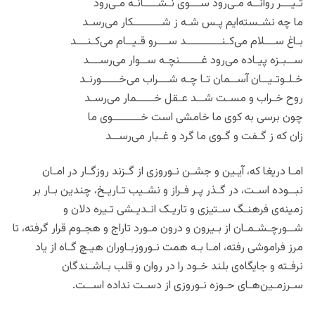
تـیـــر روانــه مـی‌رود ســـوی نـشــــانـه مـی‌رود
ما چه نشـسته‌ایم پـس شـه ز شــــــــکار می‌رسـد
بـاغ ســـلام می‌کـنــــــــــد ســـرو قـیــام می‌‌کـنـــد
ســبـزه پیـاده می‌‌رود غــــــنچـه ســوار می‌رســـد
خـلـوتـیــان آســمان تـا چـه شـــراب می‌خـــــورنـد
روح خـراب و مسـت شــد عـقل خـــــمار می‌رسـد
چون برسی به کوی ما خامشی است خــــــــوی ما
زان که ز گـفت و گـوی ما گرد و غـبار می‌رســد
امـا دریغا که، آیـین و جشـن نـوروزی از گـزند روزگـار در امـان
نبــوده اسـت، در گـذر پـر فـراز و نشـیب تـاریـخ، چندین بـار بر
زمینه‌ی فرهنـگ‌ سـتیزی و تاریـک‌ انـدیـشی تـیره دلان و
شــورچـشـمـان از بـیرون و درون مـورد تاراج و هجـوم قرار گرفته، تا
مرز فراموشی رفته، امـا بـه همت نـوروزبـاوران هیـچ گـاه از یاد
نرفـته و جایگاه‌ی بلند خـود را در روان و قلب بـاشـندگان
سـرزمـین‌هـای حـوزه نـوروزی از دسـت نداده اســت.