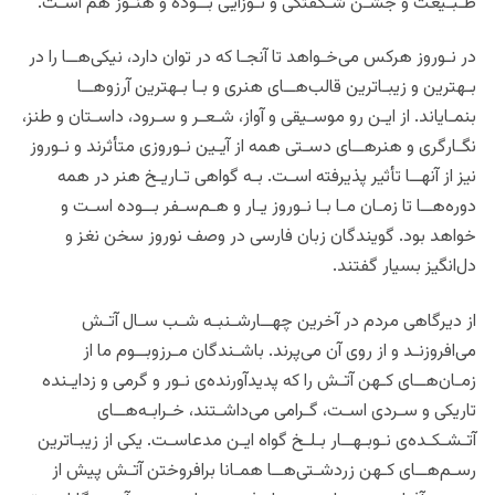
طـبـیعت و جشـن شـگفتگی و نـوزایی بــوده و هنـوز هم اسـت.
در نـوروز هرکس می‌‌خـواهد تا آنجـا که در توان دارد، نیکی‌هــا را در
بـهترین و زیبـا‌ترین قالب‌هــای هنری و بـا بـهترین آرزوهــا
بنمـایاند. از ایـن رو موسـیقی و آواز، شـعـر و سـرود، داسـتان و طنز،
نگـارگری و هنرهــای دسـتی همه از آیـین نـوروزی متأثرند و نـوروز
نیز از آنهــا تأثیر پذیرفته اسـت. بـه گواهی تـاریـخ هنر در همه
دوره‌هــا تا زمـان مـا بـا نـوروز ‌یـار و هـم‌سـفر بــوده اسـت و
خواهد بود. گویندگان زبان فارسی در وصف نوروز سخن نغز و
دل‌انگیز بسیار گفتند.
از دیرگاهی مردم در آخرین چهــارشـنبـه شـب سـال آتـش
می‌‌افروزنـد و از روی آن می‌پرند. باشـندگان مـرزوبــوم ما از
زمـان‌‌هــای کـهن آتـش را که پدیدآورنده‌ی نـور و گرمی و زدایـنده
تاریکی و سـردی اسـت، گـرامی می‌‌داشـتند، خـرابـه‌هــای
آتـشـکـده‌ی نـو‌بـهــار بـلـخ گواه ایـن مدعاسـت. یکی از زیبـا‌ترین
رسـم‌هــای کـهن زردشـتی‌هــا همـانا برافروختن آتـش پیش از