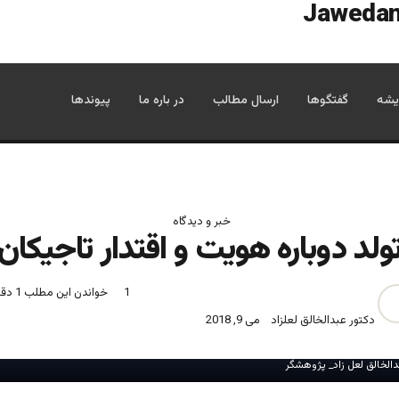
یشه
گفتگوها
ارسال مطالب
در باره ما
پیوندها
خبر و دیدگاه
ولد دوباره هویت و اقتدار تاجیکان‎
1
خواندن این مطلب 1 دقیقه زمان میبرد
دکتور عبدالخالق لعلزاد
می 9, 2018
الخالق لعل زاد_ پژوهشگر