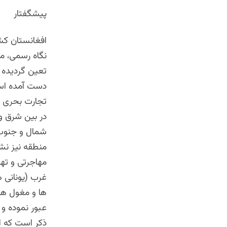
پیشگفتار
افغانستان کش
نگاه رسمی، مرز ه
تعین گردیده و استق
دست آمده است. این س
تجارت بحری در سده ۱۶ محل تقاطع دو ش
در بین شرق و 
شمال و جنوب 
منطقه نیز نش
مهاجرتی و تها
غرب (یونانی ه
ها و مغول ها)
عبور نموده و 
ذکر است که ا