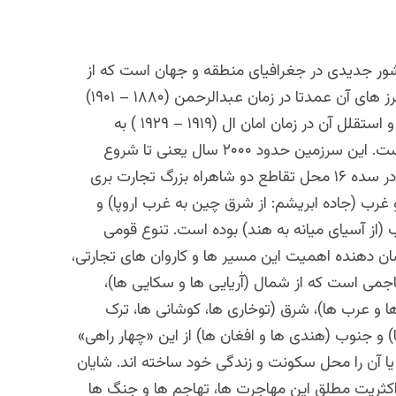
ور جدیدی در جغرافیای منطقه و جهان است که از
ای آن عمدتا در زمان عبدالرحمن (۱۸۸۰ – ۱۹۰۱)
لل آن در زمان امان ال (۱۹۱۹ – ۱۹۲۹ ) به
رزمین حدود ۲۰۰۰ سال یعنی تا شروع
اهراه بزرگ تجارت بری
غرب (جاده ابریشم: از شرق چین به غرب اروپا) و
(از آسیای میانه به هند) بوده است. تنوع قومی
ان دهنده اهمیت این مسیر ها و کاروان های تجارتی،
جمی است که از شمال (آٰریایی ها و سکایی ها)،
ا و عرب ها)، شرق (توخاری ها، کوشانی ها، ترک
 و جنوب (هندی ها و افغان ها) از این «چهار راهی»
یا آن را محل سکونت و زندگی خود ساخته اند. شایان
کثریت مطلق این مهاجرت ها، تهاجم ها و جنگ ها