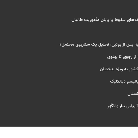
‌های سقوط یا پایان مأموریت طالبان
یه پس از پوتین؛ تحلیل یک سناریوی محتمل»
 از رجوی تا پهلوی
کشور به ویژه بدخشان
یالیسم دیالکتیک
نستان
یایی تبارِ والاگُهر