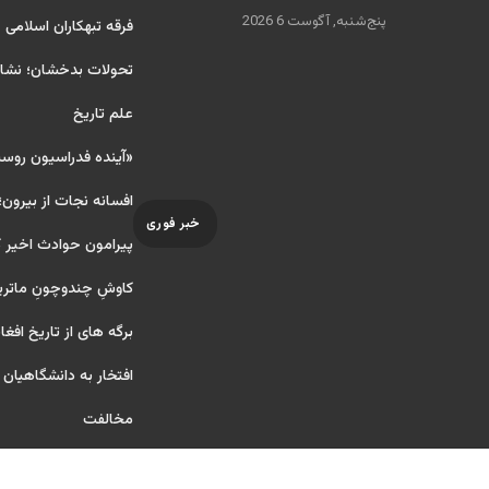
پنج‌شنبه, آگوست 6 2026
فرقه تبهکاران اسلامی
تحولات بدخشان؛ نشانه
علم تاریخ
«آینده فدراسیون روس
افسانه نجات از بیرون؛
خبر فوری
پیرامون حوادث اخیر 
کاوشِ چندو‌چونِ ماتر
برگه های از تاریخ افغا
افتخار به دانشگاهیان آ ر
مخالفت