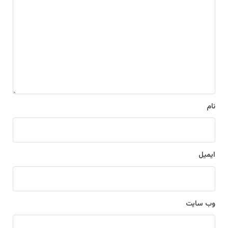
ی
د
گ
ا
ه
*
نام
ایمیل
وب‌ سایت