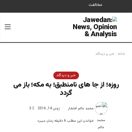
مخالفت
جستجو برای
منو
خانه
/
خبر و دیدگاه
خبر و دیدگاه
روزه؛ از جا های نامنطبق؛ به مکه؛ باز می
گردد
محمد عالم افتخار
ژوئن 14, 2016
3
خواندن این مطلب 6 دقیقه زمان میبرد