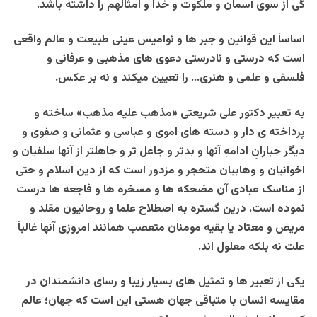
گی از سوی آسمان و ملکوت و خدا و امثالهم را داشته باشد.
اساساَ این قوانین و جبر ها و نوامیس عینی طبیعت و عالم واقعی
است که درستی و نادرستی دعوی های مذهبی و عرفانی و
فلسفی و علمی و هنری… را تعیین میکند و نه بر عکس.
به تعبیر دکتور علی شریعتی «مذهب علیه مذهب» ساخته و
پرداخته ی دار و دسته های اموی و عباسی و عثمانی و صفوی و
دیگر جبارانِ ادامهِ آنها و بدتر و جاعل تر و جاهلتر از آنها سلفیان و
اخوانیان و وهابیان متحجر و مزدور است که از دین اسلام و حتی
از مناسک عبادی آن مضحکه ها و مسخره ها و فاجعه ها درست
نموده است. درین گستره به اصطلاح علما و روحانیون مقلد و
مریض و معتاد یا بقیه مومنان متعصب همانند امروزی آنها غالباَ
علت نه بلکه معلول اند.
یکی از تعبیر ها و تمثیل های بسیار زیبا و رسای دانشمندان در
مقایسه انسان با متباقی جهان هستی این است که جهان؛ عالم