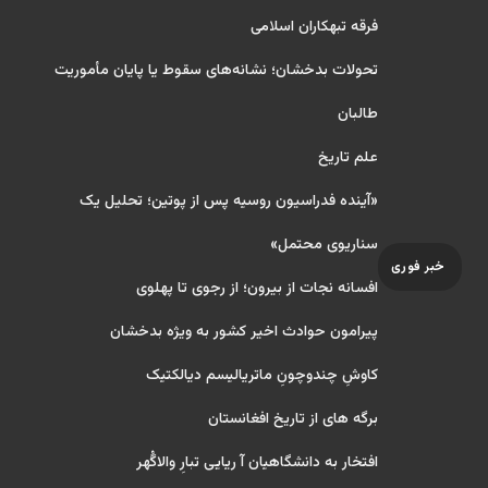
فرقه تبهکاران اسلامی
تحولات بدخشان؛ نشانه‌های سقوط یا پایان مأموریت
طالبان
علم تاریخ
«آینده فدراسیون روسیه پس از پوتین؛ تحلیل یک
سناریوی محتمل»
خبر فوری
افسانه نجات از بیرون؛ از رجوی تا پهلوی
پیرامون حوادث اخیر کشور به ویژه بدخشان
کاوشِ چندو‌چونِ ماتریالیسم دیالکتیک
برگه های از تاریخ افغانستان
افتخار به دانشگاهیان آ ریایی تبارِ والاگُهر