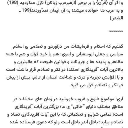
و اگر آن {قرآن} را بر برخى {ازغيرعرب زبانان} نازل مى‏كرديم (198)
و به عرب ها خوانده میشد؛ به آن ايمان نمى‏آوردند(199 ـ
الشعرا)
*******
گفتیم که احکام و فرمایشات من درآوردی و تحکمی ی اسلام
سیاسی و جعلی ابوسفیانی و اموی؛ هم با خود قرآن و هم با همه
مظاهر و پدیده ها و جریانات و قوانین طبیعت که عالیترین و
بالاترین آیات آفریدگاری استند؛ در تکر و تصادم قرار داشته است
و با افزایش تجربه و درک و شناخت انسان از عالم؛ بیش از پیش
در تکر و تصادم قرار می گیرد.
آری؛ موضوع طلوع و غروب خورشید در زمان های مختلف؛ در
مناطق مختلفِ دنیای “خاکی” ی ما؛ بزرگترین آیات آفریدگاری
است؛ تمامی شرایع و تحکماتی که با این آیات آفریدگاری تضاد و
تصادم بیابد؛ باطل اندر باطل است ولو که دعوی فرستاده شده