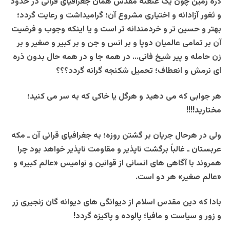
کره زمین چون یک عنعنه مقدس همان جغرافیای قرآنی در حدود
و ثغور آزادانه و اختیاری مشروع آن؛ گرامیداشت و رعایت گردد؛
بهتر و حسین تر و خردمندانه تر است و یا اینکه وجوب و فرضیت
آن بر تمامی عالمیان دوپا و بر انس و جن و بر کبیر و صغیر و بر
زن حامله و پیر شیخ فانی… در همه جا و در همه حال بدون ذره
ای نرمش و انعطاف؛ تحمیل شکنجه گرانه گردد؟؟؟
هر جوابی که می دهید و هرگل یا خاکی که به سر می کنید؛
مختارید!!!!
ولی در هرحال جریان بر گشتن روزه؛ به جغرافیای قرانی آن ـ مکه
عربستان ـ غالباً برگشت ناپذیر و مقاومت ناپذیر خواهد بود چرا
همروند با آگاهی های انسانی از قوانین و نوامیس «عالم کبیر» و
«عالم صغیر» هر دو است.
بادا که دین مقدس اسلام از دیوانگی های دیوانه گان زنجیری زر
و زور و سیاست و مافیا؛ پالوده و پاکیزه گردد!