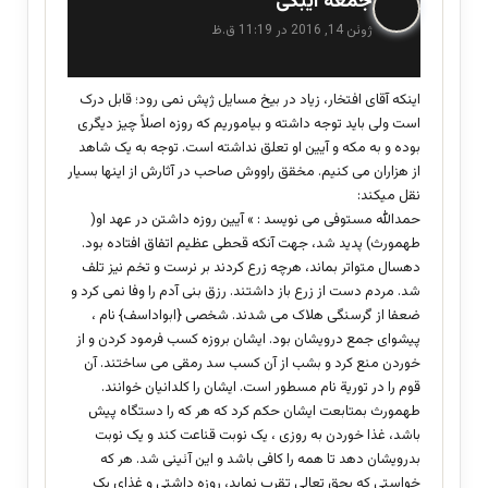
جمعه ایبکی
ف
ژوئن 14, 2016 در 11:19 ق.ظ
ت
:
اینکه آقای افتخار، زیاد در بیخ مسایل ژپش نمی رود؛ قابل درک
است ولی باید توجه داشته و بیاموریم که روزه اصلاً چیز دیگری
بوده و به مکه و آیین او تعلق نداشته است. توجه به یک شاهد
از هزاران می کنیم. مخقق راووش صاحب در آثارش از اینها بسیار
نقل میکند:
حمدالله مستوفی می نویسد : » آیین روزه داشتن در عهد او(
طهمورث) پدید شد، جهت آنکه قحطی عظیم اتفاق افتاده بود.
دهسال متواتر بماند، هرچه زرع کردند بر نرست و تخم نیز تلف
شد. مردم دست از زرع باز داشتند. رزق بنی آدم را وفا نمی کرد و
ضعفا از گرسنگی هلاک می شدند. شخصی {ابواداسف} نام ،
پیشوای جمع درویشان بود. ایشان بروزه کسب فرمود کردن و از
خوردن منع کرد و بشب از آن کسب سد رمقی می ساختند. آن
قوم را در توریة نام مسطور است. ایشان را کلدانیان خوانند.
طهمورث بمتابعت ایشان حکم کرد که هر که را دستگاه پیش
باشد، غذا خوردن به روزی ، یک نوبت قناعت کند و یک نوبت
بدرویشان دهد تا همه را کافی باشد و این آئینی شد. هر که
خواستی که بحق تعالی تقرب نماید، روزه داشتی و غذای یک