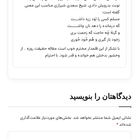
نوبت بدرویش دادی. شیخ سعدی شیرازی مناسب این معنی
گفته است:
مسلم کسی را بُوَد رَزه داشـــت
کًه درمانده را دهد نان چاشـــــت
و گرنهً چًه حاجت کًه زحمت بری
زخود باز گیری و هٌم خُود خُوری
با تشکر از این قلمدار مخترم خوب است مقاله حقیقت روزه .. از
وخشور بدخش هم خوانده و قدر شود. با احترام
دیدگاهتان را بنویسید
نشانی ایمیل شما منتشر نخواهد شد.
بخش‌های موردنیاز علامت‌گذاری
شده‌اند
*
د