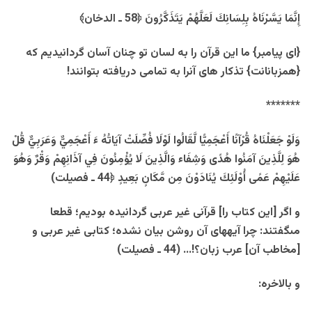
إِنَّمَا يَسَّرْنَاهُ بِلِسَانِكَ لَعَلَّهُمْ يَتَذَكَّرُونَ ﴿58 ـ الدخان﴾
{ای پیامبر} ما این قرآن را به لسان تو چنان آسان گردانیدیم که
{همزبانانت} تذکار های آنرا به تمامی دریافته بتوانند!
*******
وَلَوْ جَعَلْنَاهُ قُرْآنًا أَعْجَمِيًّا لَّقَالُوا لَوْلَا فُصِّلَتْ آيَاتُهُ ءَ أَعْجَمِيٌّ وَعَرَبِيٌّ قُلْ
هُوَ لِلَّذِينَ آمَنُوا هُدًى وَشِفَاء وَالَّذِينَ لَا يُؤْمِنُونَ فِي آذَانِهِمْ وَقْرٌ وَهُوَ
عَلَيْهِمْ عَمًى أُوْلَئِكَ يُنَادَوْنَ مِن مَّكَانٍ بَعِيدٍ ﴿44 ـ فصیلت)
و اگر [اين كتاب را] قرآنى غير عربى گردانيده بوديم؛ قطعا
مى‏گفتند: چرا آيه‏هاى آن روشن بيان نشده؛ كتابى غير عربى و
[مخاطب آن] عرب زبان؟!… (44 ـ فصیلت)
و بالاخره: