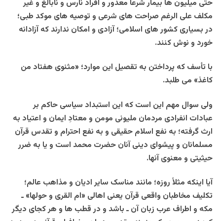
حتی میلیون ها بیمار شرعاً معذور و افراد نارس و نابالغ و غیر
مکلف علی الرغم صراحت های شرعی و توصیه های موکد طبی؛
در بسیاری کشور های اسلامی؛ آزادی و امکان ندارند که آزادانه
خورد و نوش کنند.
با تأسف که پرداختن به تقصیل این موارد؛ «مثنوی هفتاد من
کاغذ» می طلبد.
ولی سوال مهم این است که این استبداد سیاسی حاکم بر
عبادات انفرادی مردمان ملیونی مومن و معتادِ ایمان و اعتیاد به
ارث گرفته؛ به نفع اسلام حقیقی و به نفع احترام و تقدس قرآن
مسلمانان و پیشوای دینی آنان حضرت محمد است و یا به ضرر
حیثیتی و معنوی آنها.
آیا اینکه مثلاً روزه؛ مانند مناسک سایر ادیان و مذاهب عالم؛
تکلیف مخاطبان واقعی قرآن یعنی اهالی «ام القری و حولها» ـ
مکه و اطراف عرب زبان آن ـ باشد و در قطب ها و هر کجای دیگر