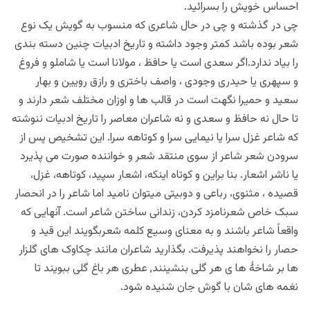
احساس خویش را بسرائید.
چی در گذشته و چی در حال شاعری که منسوب به گویش یک نوع
شعر بوده باشد کمتر وجود داشته و تاریخ ادبیات چنین دسته بندی
را بیاد ندارد.اگر سعدی است یا حافظ ، مولانا است یا شاملو و فروغ
و سپهری یا حیدری وجودی ، واصف باختری و رازق رویین و بهار
سعید و حمیرا نگهت است در قالب ها و اوزان مختلف شعر دارند و
تا حال نه حافظ و سعدی و نه شاعران معاصر را تاریخ ادبیات ننوشته
که شاعر غزل سرا یا نیمایی سرا و کوتاهه سرا. این تشخیص پس از
سرودن شعر شاعر از سوی منتقد شعر و خواننده صورت می پذیرد
یا ناشر اشعار. بنا براین و کوتاه اینکه، اشعار سپید، کوتاهه، غزل،
قصیده ، مثنوی، رباعی و دوبیتی میتوان نامید اما شاعر را در انحصار
سبک خاص شعرنامزد کردن، زندانی ساختن شاعر است. آنهایی که
واقعاً شاعر باشند و به معنای وسیع کلمه شعربگویند این قید و
حصار را نخواهند پذیرفت. بگذارید شاعران مانند چکاوک های گلزار
ها بر شاخۀ ها ی هر گلی بنشینند, عطری هر باغ گلی ببویند تا
نغمه های شان با گوش جان شنیده شود.