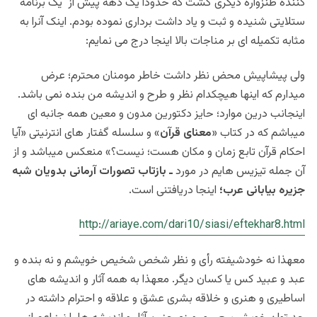
کننده طنزواره دیگری گشت که حدوداً یک دهه پیش از یک برنامه
ستلایتی شنیده و ثبت و یاد داشت برداری نموده بودم. اینک آنرا به
مثابه تکمیله ای بر مناجات بالا اینجا درج می نمایم:
ولی پیشاپیش محض نظر داشت خاطر مومنان محترم؛ عرض
میدارم که اینها هیچکدام نظر و طرح و اندیشه من بنده نمی باشد.
اینجانب درین موارد؛ حایز دکتورین مدون و معین همه جانبه ای
میباشم که در کتاب «
معنای قرآن
» و سلسله گفتار های انترنیتی «آیا
احکام قرآن تابع زمان و مکان هست؛ نیست؟» منعکس میباشد و از
آن جمله تیزیس هایم در مورد
ـ بازتاب تصورات آرمانی بدویان شبه
جزیره بیابانی عرب؛
اینجا دریافتنی است.
http://ariaye.com/dari10/siasi/eftekhar8.html
معهذا نه خودشیفته رأی و نظر شخص شخیص خویشم و نه بنده و
عبد و عبید کس یا کسان دیگر. معهذا به همه آثار و اندیشه های
اساطیری و هنری و خلاقه بشری عشق و علاقه و احترام داشته در