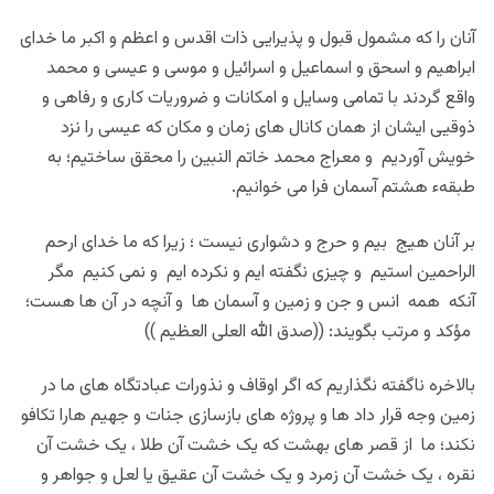
آنان را که مشمول قبول و پذیرایی ذات اقدس و اعظم و اکبر ما خدای
ابراهیم و اسحق و اسماعیل و اسرائیل و موسی و عیسی و محمد
واقع گردند با تمامی وسایل و امکانات و ضروریات کاری و رفاهی و
ذوقیی ایشان از همان کانال های زمان و مکان که عیسی را نزد
خویش آوردیم و معراج محمد خاتم النبین را محقق ساختیم؛ به
طبقهء هشتم آسمان فرا می خوانیم.
بر آنان هیج بیم و حرج و دشواری نیست ؛ زیرا که ما خدای ارحم
الراحمین استیم و چیزی نگفته ایم و نکرده ایم و نمی کنیم مگر
آنکه همه انس و جن و زمین و آسمان ها و آنچه در آن ها هست؛
مؤکد و مرتب بگویند: ((صدق الله العلی العظیم ))
بالاخره ناگفته نگذاریم که اگر اوقاف و نذورات عبادتگاه های ما در
زمین وجه قرار داد ها و پروژه های بازسازی جنات و جهیم هارا تکافو
نکند؛ ما از قصر های بهشت که یک خشت آن طلا ، یک خشت آن
نقره ، یک خشت آن زمرد و یک خشت آن عقیق یا لعل و جواهر و