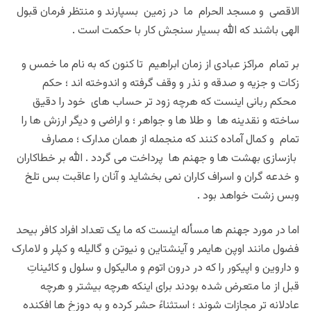
الاقصی و مسجد الحرام ما در زمین بسپارند و منتظر فرمان قبول
الهی باشند که الله بسیار سنجش کار با حکمت است .
بر تمام مراکز عبادی از زمان ابراهیم تا کنون که به نام ما خمس و
زکات و جزیه و صدقه و نذر و وقف گرفته و اندوخته اند ؛ حکم
محکم ربانی اینست که هرچه زود تر حساب های خود را دقیق
ساخته و نقدینه ها و طلا ها و جواهر ؛ و اراضی و دیگر ارزش ها را
تمام و کمال آماده کنند که منجمله از همان مدارک ؛ مصارف
بازسازی بهشت ها و جهنم ها پرداخت می گردد . الله بر خطاکاران
و خدعه گران و اسراف کاران نمی بخشاید و آنان را عاقبت بس تلخ
وبس زشت خواهد بود .
اما در مورد جهنم ها مسأله اینست که ما یک تعداد افراد کافر بیحد
فضول مانند اوپن هایمر و آینشتاین و نیوتن و گالیله و کپلر و لامارک
و داروین و اپیکور را که در درون اتوم و مالیکول و سلول و کائیناتِ
قبل از ما متعرض شده بودند برای اینکه هرچه بیشتر و هرچه
عادلانه تر مجازات شوند ؛ استثناءً حشر کرده و به دوزخ ها افکنده