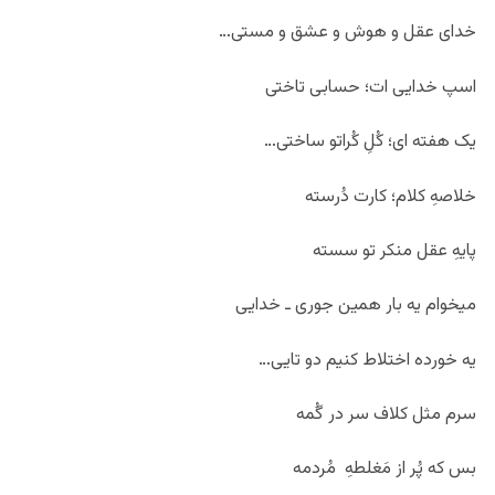
خدای عقل و هوش و عشق و مستی…
اسپ خدایی ات؛ حسابی تاختی
یک هفته ای؛ کُلِ کُراتو ساختی…
خلاصهِ کلام؛ کارت دُرسته
پایهِ عقل منکر تو سسته
میخوام یه بار همین جوری ـ خدایی
یه خورده اختلاط کنیم دو تایی…
سرم مثل کلاف سر در گُمه
بس که پُر از مَغلطهِ مُردمه