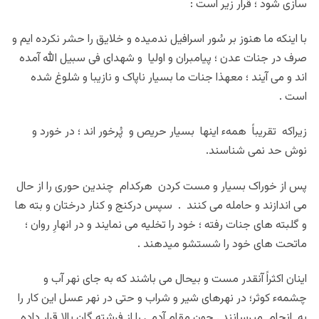
سازی شود ؛ قرار زیر است :
با اینکه ما هنوز بر سُور اسرافیل ندمیده و خلایق را حشر نکرده ایم و
صرف در جنات عدن ؛ پیامبران و اولیا و شهدای فی سبیل الله آمده
اند و می آیند ؛ معهذا جنات ما بسیار ناپاک و نازیبا و شلوغ شده
است .
زیراکه تقریباً همهء اینها بسیار حریص و پُرخور اند ؛ در خورد و
نوش حد نمی شناسند.
پس از خوراک بسیار و مست کردن هرکدام چندین حوری را از حال
می اندازند و حامله می کنند . سپس درکنج و کنار درختان و بته ها
و گلبته های جنات رفته ؛ خود را تخلیه می نمایند و در انهارِ روان ؛
ماتحت های خود را شستشو میدهند .
اینان اکثراً آنقدر مست و بیحال می باشند که به جای نهر آب و
چشمهء کوثر؛ در نهرهای شیر و شراب و حتی در نهر عسل این کار را
به انجام میرسانند . چون مقام آدمی را از فرشته گان بالا قرار داده