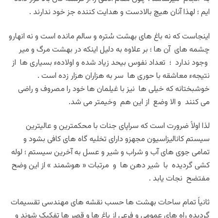
ایم ؛ لهذا آنان هیچ بالادست و هدایت کننده جز خود ندارند .
اینجاست که نه باغ های بهشت سُتره و سالم مانده است و نه انهارو
چشمه های آن ها ؛ بر علاوه به دلیل اینکه در بهشت مرگ و میر
وجود ندارد ؛ تعداد نفوس بیحد زیاد شده و اولادهء بسیاری ها از
نتیجهء معاشقه با حوری ها سر به هزاران هزار زده است .
خوشبختانه که خیلی ها نیز با غیلمان ها خود را مصروف و راضی
می کنند و الا وضع از این هم وخیمتر می شد.
لذا اولاً ضرورت است که سراپای جنات با محکمترین و عالیترین
سیستم کانالیزاسیون مجهزو دارای تخلیه گاه های کافی بشود و
تمامی جوی های آب و شراب و شیر و عسل به آخرین سیستم ؛ لوله
کشی گردیده با شیر دهن ها و مرتبات « هوشمند » از این وضح
مفتضح نجات یابد .
ثانیاً تمام ساحات بهشت ها حسب نقشه های مهندسی تقسیمات
گردیده راه های عمومی و فرعی از باغ ها و قصر ها تفکیک شوند و