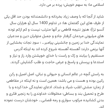
اسلامی ما؛ به سهم خویش؛ پرده بر می دارد.
شاید از آنجا که با وصف زیاد بخردانه و دانشمندانه بودن حد اقل یکی
از طرف های این گفتمان ها؛ در تداوم 1400 سال (و هزاران سال
آنسو تر!)؛ هنوز نتیجه قاطعی بر آنها مترتب نیست و کم ازکم توده
های میلیونی مردمان گرفتار جادو و جمبل متولیان دین و مدعیان
نمایندگی خدا بر زمین و جانشینی پیامبر… ؛ سودِ نجات بخشایی از
آنها برنمی دارند؛ آهسته آهسته شروع کرده اند به اینکه آدرس
مستقیم را بیابند و رُک و راست با خدای خویشتن وارد راز و نیاز و
استدعا و پرسش و پاسخ و عرض حاجت و طلب گشایش گردند.
به راستی آنچه در عالم انسانی و حیوانی و نباتی، اصل اصیل و رکن
رکین بوده و هست و می باشد؛ همین است و نه اینکه در مقاطعی
از زمان؛ مشتی اغلب شیاد و شداد، ادعای نمایندگی خدا کرده و با
طرح و تحمیل بند و بساطی؛ مخلوقات خداوندی را به زنجیر فکری و
بدنی کشانیده مرکوب سواری و رمه قصابی… خودشان درست نموده
اند.