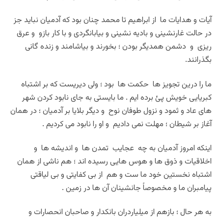
آیات و هدایات ما از ابراهیم تا محمد چنان بود که آدمیان نباید جز
در حالت غارنشینی و بادیه نشینی و بیابانگردی و با کار بازو و عرق
ریزی و دشمن همدیگر بودن ؛ بخورند و بیاشامند و زنده گانی
بگذرانند.
ما را درین تجویز ها حکمت ها بود ؛ ولی دیریست که بر اشتباه
کبریایی خویش پئ برده ایم . ما بایستی به جای نابود کردن شهر
های عاد و ثمود و نزول طوفان نوح و دیگر بلایا بر آدمیان ؛ در همان
آغاز بر شیطان ؛ مهلت نمی دادیم و او را نابود می کردیم .
اینکه امروز آدمیان به چه عجایب تمدن ها و اندیشه ها و
اخلاقیات و ذوق ها و هوس هایی رسیده اند ؛ هم ناشی از همان
اشتباه نخستین خود ما ست و هم از بی کفایتی و بی لیاقتی
پیامبران ما و مخصوصاً جانشینان آن ها در زمین .
به هر حال ؛ بازهم از میلیاردران بانکدار و صاحبان انحصارات و