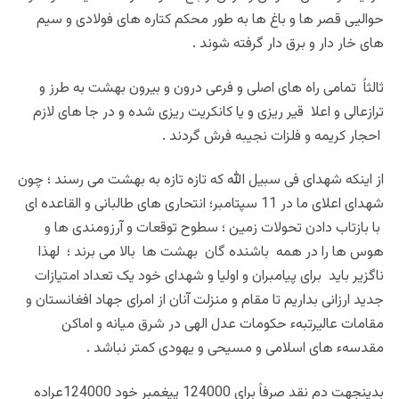
حوالیی قصر ها و باغ ها به طور محکم کتاره های فولادی و سیم
های خار دار و برق دار گرفته شوند .
ثالثاً تمامی راه های اصلی و فرعی درون و بیرون بهشت به طرز و
ترازعالی و اعلا قیر ریزی و یا کانکریت ریزی شده و در جا های لازم
احجار کریمه و فلزات نجیبه فرش گردند .
از اینکه شهدای فی سبیل الله که تازه تازه به بهشت می رسند ؛ چون
شهدای اعلای ما در 11 سپتامبر؛ انتحاری های طالبانی و القاعده ای
با بازتاب دادن تحولات زمین ؛ سطوح توقعات و آرزومندی ها و
هوس ها را در همه باشنده گان بهشت ها بالا می برند ؛ لهذا
ناگزیر باید برای پیامبران و اولیا و شهدای خود یک تعداد امتیازات
جدید ارزانی بداریم تا مقام و منزلت آنان از امرای جهاد افغانستان و
مقامات عالیرتبهء حکومات عدل الهی در شرق میانه و اماکن
مقدسهء های اسلامی و مسیحی و یهودی کمتر نباشد .
بدینجهت دم نقد صرفاً برای 124000 پیغمبر خود 124000عراده