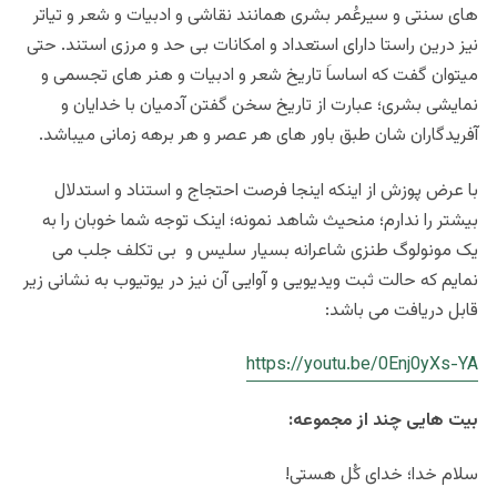
های سنتی و سیرعُمر بشری همانند نقاشی و ادبیات و شعر و تیاتر
نیز درین راستا دارای استعداد و امکانات بی حد و مرزی استند. حتی
میتوان گفت که اساساَ تاریخ شعر و ادبیات و هنر های تجسمی و
نمایشی بشری؛ عبارت از تاریخ سخن گفتن آدمیان با خدایان و
آفریدگاران شان طبق باور های هر عصر و هر برهه زمانی میباشد.
با عرض پوزش از اینکه اینجا فرصت احتجاج و استناد و استدلال
بیشتر را ندارم؛ منحیث شاهد نمونه؛ اینک توجه شما خوبان را به
یک مونولوگ طنزی شاعرانه بسیار سلیس و بی تکلف جلب می
نمایم که حالت ثبت ویدیویی و آوایی آن نیز در یوتیوب به نشانی زیر
قابل دریافت می باشد:
https://youtu.be/0Enj0yXs-YA
بیت هایی چند از مجموعه:
سلام خدا؛ خدای کُل هستی!