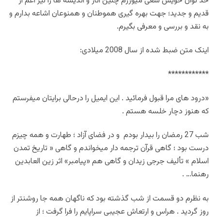
حد توان خویش سعی میورزم چنین آثار و اندیشه ها را نیز اعم از
قدیم و جدید؛ جهت بهره گیری هموطنان و همنوعان اشاعه بدارم و
به نقد و بررسی و معرفی بگیرم.
اینک متن ضبط شده از سال 2008 میلادی:
************
«درود های مرا قبول فرمائید . این ایمیل را درحالی برایتان میفرستم
که هنوز دچار خلسه هستم .
شب 27 رمضان را بیدار بودم و در فضای آزاد ؛ طهارت و همه چیزم
درست بود ؛ گاهی قرآن ترجمه دار میخواندم و گاهی « تاریخ تمدن
اسلام » تألیف جرجی زیدان و گاهی هم «پیامبر» اثر زین العابدین
رهنما… .
به نظرم دو قسمت از شب گذشته بود که ناگهان همه جا روشنتر از
روز گردید . هراس و ارتعاش عجیبی سراپایم را فرا گرفت ؛ از