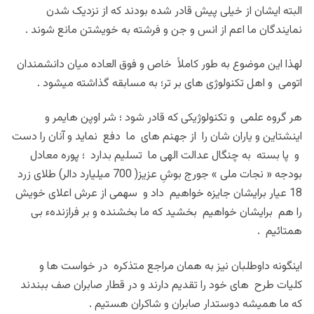
البته ایشان از خیلی پیش قادر شده بودند که از نزدیک شدن
نمایندگان ما اعم از انس و جن و فرشته به خویشتن مانع شوند .
لهذا این موضوع به طور کاملاً خاص و فوق العاده میان دانشمندان
اتومی و اهل تکنولوژی های بر تر؛ به مسابقه گذاشته میشود .
هر گروه علمی و تکنولوژیکی که قادر شود ؛ شر اوپن هایمر و
اینشتاین و یاران شان را از جهنم های ما دفع نماید و آنان را دست
و پا بسته به چنگال عدالت الهی ما تسلیم بدارد ؛ پوره معادل
بودجه « نجات ملی » جورج بوشِ عزیز( 700 میلیارد دالر) طلای زرد
18 عیار برایشان جایزه خواهیم داد و سهمی از عرش اعلای خویش
را هم برایشان خواهیم بخشید که ما بخشنده و بر فرازندهء بی
همتائیم .
اینگونه داوطلبان نیز به همان مراجع متذکره در خواست ها و
کلیات طرح های خود را تقدیم دارند و در قطار صابران صف ببندند
که ما همیشه دوستدار صابران و شاکران هستیم .