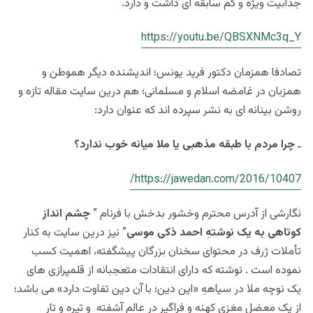
جذابیت ويژه و کم سابقه ای داشت و دارد.
https://youtu.be/QBSXNMc3q_Y
تصادفا همزمان دکتور فرید یونس؛ اندیشنده دیگر هموطن و
همزبان در غامضه اسلام و مسلمانی؛ هم درین سایت مقاله تازه و
روشن بینانه ای به نشر سپرده اند که عنوان دارد:
ـ
چرا مردم با طبقه مذهبی یا ملا میانه خوب ندارد؟
https://jawedan.com/2016/10407/
نگارشی از آدرس محترم وخشور بدخش با فرنام ”
چشم انداز
کوتاهی به یک نوشتهِ احمد ذکی موسی
” نیز درین سایت به کنار
تأملات ژرف در محتوای سخنان بزرگان پیشگفته، اهمیت کسب
نموده است . نوشته که دارای انتقادات متعجبانه از قلمپرازی های
یک نوچه ملا در سیاههِ «این دین؛ با آن دین تفاوت دارد» می باشد؛
از یک معضل مغزی کهنه و فراگیر در عالم آشفته و تیره و تار