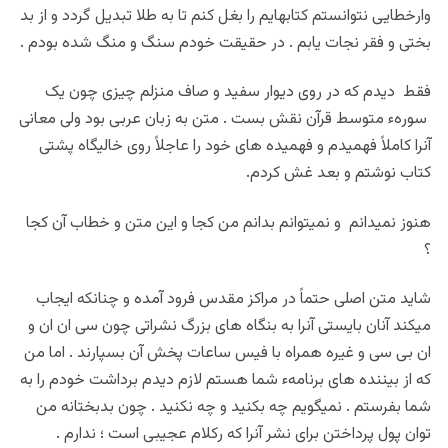
وارخطایی نتوانستم کتابهایم را بغل کنم تا به طلا تبدیل گردد و از بد
بختی و فقر نجات یابم . در حقیقت خودم سنگ و منگ شده بودم .
فقط دیدم که در روی دیوار سفید و صاف منزلم چیزی چون یک
سورهء متوسط قرآن نقش بست . متن به زبان عربی بود ولی معانی
آنرا کاملاً فهمیدم و فهمیده های خود را عاجلاً روی خالیگاه پشتی
کتاب نوشتم و بعد غش کردم.
هنوز نمیدانم و نمیتوانم بدانم من کجا و این متن و خطاب آن کجا
؟
شاید متن اصلی حتماً در مراکز مقدس فرود آمده و چنانکه ایجاب
میکند آنان بایستی آنرا به بنگاه های بزرگ نشراتی چون سی ان ان و
ان بی سی و غیره همراه با فیس ساعات پخش آن بسپارند . اما من
که از بیننده های برنامهء شما هستم لازم دیدم برداشت خودم را به
شما بفرستم . نمیگویم چه بکنید و چه نکنید . چون بدبختانه من
توان پول پرداختن برای نشر آنرا که رکلام عجیبی است ؛ ندارم .