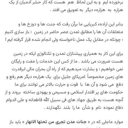
برخورده ایم و به این لحاظ هم هست که کار حشر آدمیان از یک
هزاره به هزارهء دیگر به تعویق می افتد .
بنابر این ارادهء کبریایی ما برآن رفت که جنت ها و دوزخ ها و
متعلقات آن ها را مطابق تمدن عصر حاضر در زمین ؛ باز سازی کنیم
؛ چونکه در مقابل یک عمل ناخواسته ولی انجام شده قرار گرفته ایم !
برای این کار به همیاری پیشتازان تمدن و تکنالوژی ایکه در زمین
هست ضرورت می باشد . ما از کس این خدمات را مفت و رایگان
نمی خواهیم ؛ و بشارت میدهیم که از راه آن بحران مالی ابرقدرت
های زمین مخصوصاً امریکای جلیل برای یک هزارهء دیگر هم رفع و
دفع می شود و آن ها با قوت و حرارت بالاتر می توانند برای ما
حکومت های پر اقتدار اسلامی و مسیحی و یهودی ساخته بروند و از
آنچه هست به طریق جهاد های فی سبیل الله قاطعانه و علی الدوام
دفاع نموده نام و شأن ما را بلند نگهدارند .
موارد عاجلی که در «
جنات عدن تجری من تحتها الانهار
» باید باز