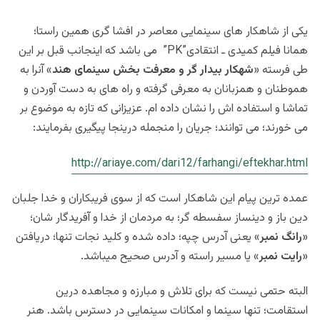
یکی از شاهکار های سینمایی معاصر در افشا گری همین راستا؛
همانا فیلم کمیدی ـ انتقادی”PK” می باشد که اینجانب قبل بر این
طی فرسته «
شهکار بیدار گر و معرفت بخش سینمای هند
» آنرا به
هموطنان و همزبانان به معرفی گرفته و راه های به دست آوردن و
تماشا و استفاده اش را نشان داده ام. عزیزانی که تازه به موضوع بر
می خورند؛ می توانند؛ جریان را منجمله درینجا پیگیری بفرمایند:
http://ariaye.com/dari12/farhangi/eftekhar.html
عمده ترین پیام این شاهکار است که از سوی فریبکاران و خدا جلبان
دین باز و دینساز سفسطه گر؛ به مردمان از خدا و آفریدگار شان؛
«
رانگ نمبر
» یعنی آدرس چپه؛ داده شده و کلید نجات تنها؛ دریافتن
«
رایت نمبر
» یا مسیر راسته و آدرس صحیح میباشد.
البته حتمی نیست که برای تلاش و مبارزه و مجاهده درین
استقامت؛ تنها سینما و امکانات سینمایی در دسترس باشد. هنر