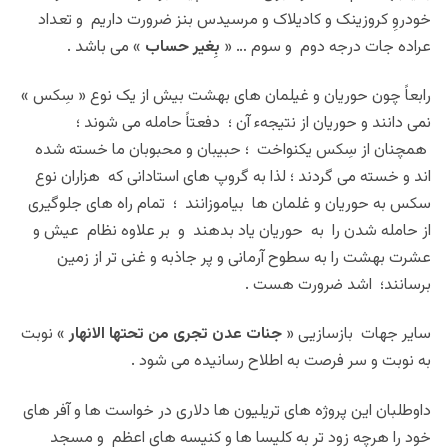
خودروِ کروزینک و کادیلاک و مرسیدس بنز ضرورت داریم و تعداد
عراده جات درجه دوم و سوم … «
بِغیر حساب
» می باشد .
رابعاً چون حوریان و غیلمان های بهشت بیش از یک نوع « سِکس »
نمی دانند و حوریان از نتیجهء آن ؛ دفعتاً حامله می شوند ؛
همچنان از سِکس یکنواخت ؛ حبیبان و محبوبان ما خسته شده
اند و خسته می گردند ؛ لذا به گروپ های استادانی که هزاران نوع
سکس به حوریان و غلمان ها بیاموزانند ؛ تمام راه های جلوگیری
از حامله شدن را به حوریان یاد بدهند و بر علاوه نظام عیش و
عشرت بهشت را به سطوح آرمانی و پر جاذبه و غنی تر از زمین
برسانند؛ اشد ضرورت هست .
سایر جهات بازسازیی «
جنات عدن تجری من تحتها الانهار
» نوبت
به نوبت و سر فرصت به اطلاح رسانیده می شود .
داوطلبان این پروژه های تریلیون ها دلاری در خواست ها و آفر های
خود را هرچه زود تر به کلیسا ها و کنیسه های اعظم و مسجد