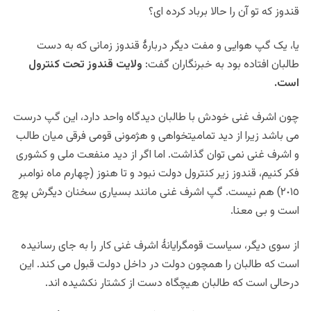
قندوز که تو آن را حالا برباد کرده ای؟
یا، یک گپ هوایی و مفت دیگر دربارۀ قندوز زمانی که به دست
طالبان افتاده بود به خبرنگاران گفت:
ولایت قندوز تحت کنترول
است.
چون اشرف غنی خودش با طالبان دیدگاه واحد دارد، این گپ درست
می باشد زیرا از دید تمامیتخواهی و هژمونی قومی فرقی میان طالب
و اشرف غنی نمی توان گذاشت. اما اگر از دید منفعت ملی و کشوری
فکر کنیم، قندوز زیر کنترول دولت نبود و تا هنوز (چهارم ماه نوامبر
٢٠١٥
) هم نیست. گپ اشرف غنی مانند بسیاری سخنان دیگرش پوچ
است و بی معنا.
از سوی دیگر، سیاست قومگرایانۀ اشرف غنی کار را به جای رسانیده
است که طالبان را همچون دولت در داخل دولت قبول می کند. این
درحالی است که طالبان هیچگاه دست از کشتار نکشیده اند.