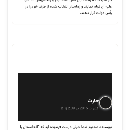
کار نمیکند که زمامداران شان همه نوکر و وطنفروش اند. باید
علیه آن قیام نمایند و زمامدار انتخاب شده از طرف خودرا در
رأس دولت قرار دهند.
گ
حارث
ف
اکتبر 5, 2015 در 2:39 ق.ظ
ت
:
نویسنده محترم شما خیلی درست فرموده اید که “افغانستان را