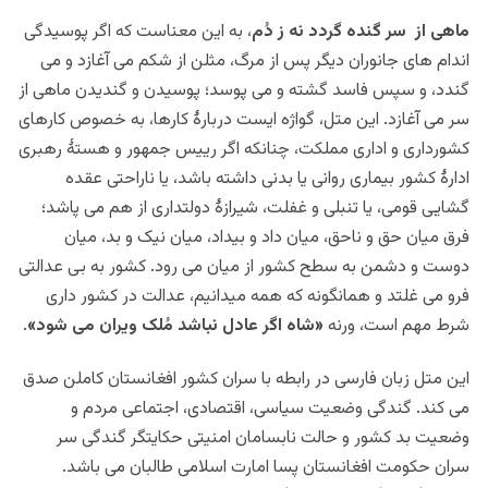
ماهی از سر گنده گردد نه ز دُم
، به این معناست که اگر پوسیدگی
اندام های جانوران دیگر پس از مرگ، مثلن از شکم می آغازد و می
گندد، و سپس فاسد گشته و می پوسد؛ پوسیدن و گندیدن ماهی از
سر می آغازد. این متل، گواژه ایست دربارۀ کارها، به خصوص کارهای
کشورداری و اداری مملکت، چنانکه اگر رییس جمهور و هستۀ رهبری
ادارۀ کشور بیماری روانی یا بدنی داشته باشد، یا ناراحتی عقده
گشایی قومی، یا تنبلی و غفلت، شیرازۀ دولتداری از هم می پاشد؛
فرق میان حق و ناحق، میان داد و بیداد، میان نیک و بد، میان
دوست و دشمن به سطح کشور از میان می رود. کشور به بی عدالتی
فرو می غلتد و همانگونه که همه میدانیم، عدالت در کشور داری
شرط مهم است، ورنه
«شاه اگر عادل نباشد مُلک ویران می شود»
.
این متل زبان فارسی در رابطه با سران کشور افغانستان کاملن صدق
می کند. گندگی وضعیت سیاسی، اقتصادی، اجتماعی مردم و
وضعیت بد کشور و حالت نابسامان امنیتی حکایتگر گندگی سر
سران حکومت افغانستان پسا امارت اسلامی طالبان می باشد.