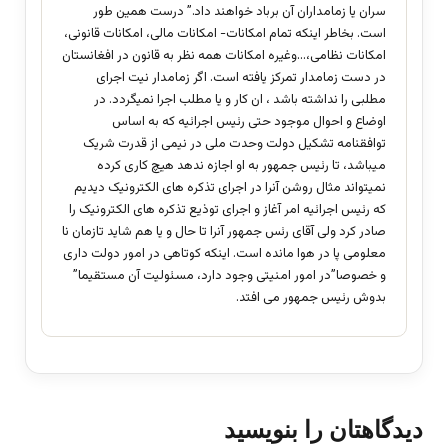
سران یا زمامداران آن برباد خواهند داد.” درست همین طور
است. بخاطر اینکه تمام امکانات- امکانات مالی، امکانات قانونی،
امکانات نظامی،…وغیره امکانات همه نظر به قانون در افغانستان
در دست زمامدار تمرکز یافته است. اگر زمامدار نیت اجرای
مطلبی را نداشته باشد ، ان کار و یا مطلب اجرا نمیگردد. در
اوضاع و احوال موجود حتی رئیس اجرائیه که به اساس
توافقنامه تشکیل دولت وحدت ملی در نیمی از قدرت شریک
میباشد، تا رئیس جمهور به او اجازه ندهد هیچ کاری کرده
نمیتواند مثال روشن آنرا در اجرای تذکره های الکترونیک دیدیم
که رئیس اجرائیه امر آغاز و اجرای توذیع تذکره های الکترونیک را
صادر کرد ولی آقای رئس جمهور آنرا تا حال و یا هم شاید تازمان نا
معلومی پا در هوا مانده است. اینکه کوتاهی در امور دولت داری
و خصوصا”در امور امنیتی وجود دارد، مسئولیت آن مستقیما”
بدوش رئیس جمهور می افتد.
دیدگاهتان را بنویسید