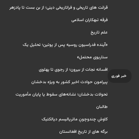
قرائت های تاریخی و فراتاریخی دینی؛ از بن بست تا پادزهر
فرقه تبهکاران اسلامی
علم تاریخ
«آینده فدراسیون روسیه پس از پوتین؛ تحلیل یک
سناریوی محتمل»
افسانه نجات از بیرون؛ از رجوی تا پهلوی
خبر فوری
پیرامون حوادث اخیر کشور به ویژه بدخشان
تحولات بدخشان؛ نشانه‌های سقوط یا پایان مأموریت
طالبان
کاوشِ چندو‌چونِ ماتریالیسم دیالکتیک
برگه های از تاریخ افغانستان