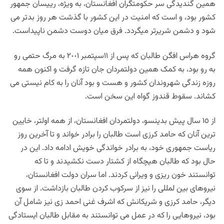
همین گندیدگی سر حکومتگران افغانستان، به ویژه، رییسان جمهور
کشور بود، و است که امنیت در این کشور با گذشت هر روز بدتر می
شود و دشمن شریرتر میگردد. فرق میان دوست دشمن ناپیداست.
گروه هراس افگن طالبان که پس از
١١
سپتمبر
٢٠٠١
به مرگ حتمی رو
به رو بود، به کمک همین دولتمردان جان تازه گرفت و اکنون همه
روزه زندگی شهروندان کشور و هست و بود آنان را به کام نیستی می
کشاند. سقوط قندوز گواه این سخن است.
از
١٥
سال پیش بدینسو، دولتمردان افغانستان، از همه اولتر، خایین
ترین آنان که حامد کرزی است طالبان را برادر خواند و تا آخرین روز
ریاست جمهوری خود، به برادر خواندگی خویش ادامه داد. این در
حال بود که طالبان هیچگاه از کشتار دست نکشیدند و تا که
توانستند خون ریزی و ویرانی کردند. اما سران دولت افغانستان،
نیروهای بین لمللی را نیز از سرکوب کردن طالبان بازداشت. از سوی
دیگر، حامد کرزی و شریکانش که اشرف غنی احمد زی نیز شامل آن
بود، نیروهایی را که در عمل می توانستند به مقابل طالبان ایستادگی