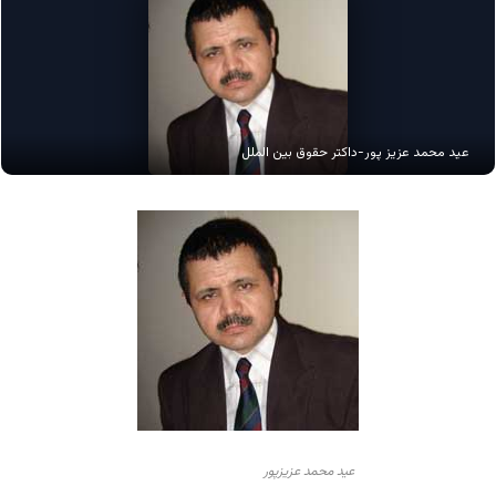
عید محمد عزیز پور-داکتر حقوق بین الملل
عید محمد عزیزپور