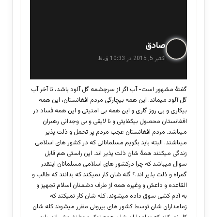
گ
صادق
ف
اکتبر 5, 2015 در 10:33 ق.ظ
ت
:
گفتۀ مشهور است- آب اگر از سرچشمه گل آلود باشد، تا آخر آب
گل آلود میماند. این همه بیچارگی مردم افغانستان، این همه
بیکاری و بی روز گاری و این همه بی امنیتی و این همه فساد در
افغانستان محصول بیکفایتی و نا لایقی و بی وجدانی رهبران
میباشد. مردم افغانستان عجب مردم پر تحمل و ذلت پذیر
میباشند. البته باید بگویم مسلمانانی که در کشور های اسلامی
زندگی میکنند همۀ شان ذلت پذیر اند. این راستی هم قابل
سوال میباشد که چرا درکشور های اسلامی مسلمانان اینقدر
گمراه و ذلت پذیر اند.؟ گله شان کار نمیکند که بدانند که طالب و
القاعده و داعش و وغیره همه از طرف دشمنان اسلام تجهیز و
به آدم کشی سوق داده میشوند. کله شان کار نمیکند که
زمامداران شان توسط کشور های بیرونی مقرر میشوند کله شان