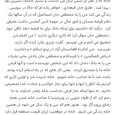
خانه که از عمر آن شش سال می گذشت و بسیار خانگگ شیرین بود
، پیدا شد . طارق جان فرهادی ، خواهر راده ام که حالا در سویس
زندگی می کند من را به مصطفی جان اسماعیل که در آن سالها یک
دفتر قرضه مسکن و امور مالی در حومه لاس آنجلس داشت معرفی
کرد . درآمد که داشتیم برای اینکه بانک برای ما قرضه دهد کافی نبود
. مصطفی جان سوال کرد که کاری دیگری ندارید ؟ من کفتم من
تحقیق می کنم و می نویسم . گفت چیزی چاپ کرده اگر دارید
بفرستید . من کتاب« افغانستان آزاد در پرتو اسلام » و احادیث
«ریاض الصالحین » را فرستادم و مصطفی جان یادش بخیر نشرات
من را به بانک نشان داد که این شخص نویسنده است و آنها قرض
خانه ما را تصدیق کردند . یعنی کار های که در راه اسلام کرده بودم
باعث شد تا ما صاحب خانه شویم . خانه خریده شد و اولین کاری که
کردیم یک اناق را تنها و تنها برای نماز خواندن و عبادت خدا تخصیص
دادیم . نه تنها اینکه نماز فرض خداست بلکه چقدر خداوند به ما
رحم کرد که از ظرف شویی در ویرجینبا تا صاحب خانه شدن همه
رضای پروردگار بود . هنوز هم که سی و یک سال می شود در همین
خانه زندگی می کنیم . خانه در موقعیت ارزان قیمت منطقه قرار دارد