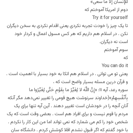
للإنسان إلا ما سعى»
دوم از امریکا آموختم که
Try it for yourself
تا یک چیز را خودت تجربه نکردی یعنی اقدام نکردی به سخن دیگران
نکن . در اسلام هم داریم که هر کس مسول اعمال و کردار خود
است نه دیگران.
سوم آموختم
که
You can do it
یعنی تو می توانی . در اسلام هم اتکا به خود بسیار با اهمیت است .
و قرآن درین مسله بسیار واضح است که ،
سوره رعد، آیه ۱۱: «إِنَّ اللَّهَ لا يُغَيِّرُ ما بِقَوْمٍ حَتَّى يُغَيِّرُوا ما
بِأَنْفُسِهِمْ»(خداوند سرنوشت هيچ قومى را تغيير نمى‌دهد مگر آنكه
آنان آنچه را در خودشان است تغییر دهند . آین آیه تنها برای یک
مردم یا قوم نیست و برای افراد هم است . بعضی وقت است که یک
شخص خود را کم می شمارد که نمی تواند اما من این کار را نکردم .
با خود گفتم که اگر قبول نشدم اقلا کوشش کردم . دانشگاه سان