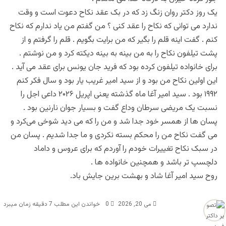
یک روز دکتر روان زنگ زد که در بک عقد نکاح دعوت است و وقت
ندارد می توانی که نکاح را عقد کنی ؟ من گفتم من یاد ندارم که نکاح
کنم . گفت اینه قلم را بگیر که من برایت بگویم . قلم را گرفتم و از
پشت تیلفون نکاح را به من بینه به بینه دیکته کرد و من نوشتم .
برای خانواده تیلفون کرده بود که فرید جان یونس برای عقد می آید .
این اولین نکاح من بود و از سید امیر غریب یار بود و سال فکر کنم
۱۹۹۲ بود . سید امیر آغا ماه گذشته یعنی اپریل ۲۰۲۶ داعی اجل را
نسبت یک مریضی سرطان وداع گفت و بسیار جوان نارنین بود .
پسان ها از همسر خود جدا شد و من را که می دید شوخی می‌کرد و
می گفت نکاح من را محکم بسته نکردی و ما جدا شدیم . پسان من
در سبک نکاح تغییرات خودم را آوردم که برای عروس و داماد
دلچسپ تر باشد و همچنین خانواده ها .
روح سید امیر آغا شاد و بهشت برین جایش باد.
می 20, 2026
0
خواندن این مطلب 7 دقیقه زمان میبرد