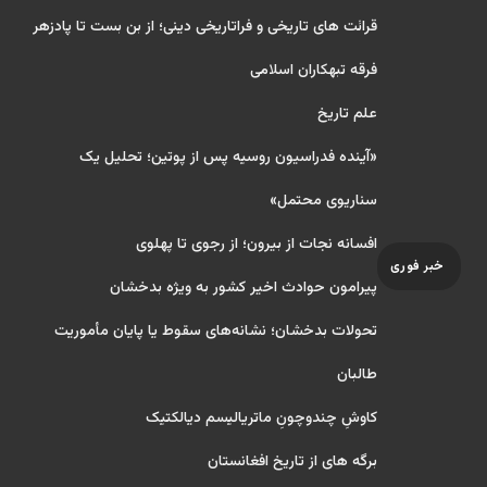
قرائت های تاریخی و فراتاریخی دینی؛ از بن بست تا پادزهر
فرقه تبهکاران اسلامی
علم تاریخ
«آینده فدراسیون روسیه پس از پوتین؛ تحلیل یک
سناریوی محتمل»
افسانه نجات از بیرون؛ از رجوی تا پهلوی
خبر فوری
پیرامون حوادث اخیر کشور به ویژه بدخشان
تحولات بدخشان؛ نشانه‌های سقوط یا پایان مأموریت
طالبان
کاوشِ چندو‌چونِ ماتریالیسم دیالکتیک
برگه های از تاریخ افغانستان