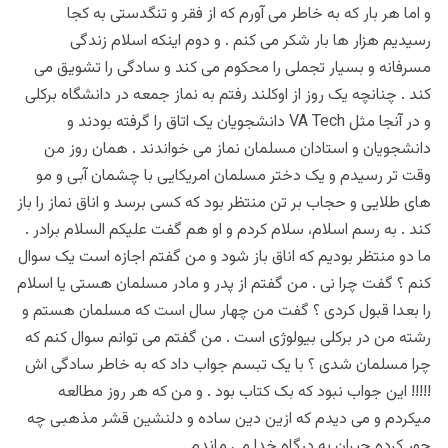
و اما هر بار که به خاطر می آورم که از فقر و تنگدستی به کجا
رسیدیم هزار ها بار شکر می کنم . و دوم اینکه اسلام زندگی
مسرفانه و بسیار تجملی را محکوم می کند و سادگی را تشویق می
کند . چنانچه یک روز از اوکلند رفتم به نماز جمعه در دانشگاه برکلی
و در آنجا مثل VA Tech دانشجویان یک اتاق را گرفته بودند و
دانشجویان و استادان مسلمان نماز می خواندند . همان روز من
وقت تر رسیدم و یک دختر مسلمان امریکایی با چشمان آبی و مو
های طلایی و حجاب بر تن منتظر بود که کسی برسد و اناق نماز را باز
کند . به رسم اسلام، سلام کردم و او هم گفت علیکم السلام برادر .
ما دو منتظر بودیم که اناق باز شود و من گفتم اجازه است یک سوال
کنم ؟ گفت چرا نی . من گفتم از پدر و مادر مسلمان هستی یا اسلام
را بعدا قبول کردی ؟ گفت من چهار سال است که مسلمان هستم و
رشته من در برکلی بیولوژی است . من گفتم می توانم سوال کنم که
چرا مسلمان شدی ؟ با یک تبسم جواب داد که به خاطر سادگی اش
!!!!! این جواب نبود که بک کتاب بود . و من که هر روز مطالعه
میکردم و می دیدم که ازین دین ساده و دلنشین قشر مذهبی چه
جور کرده حیران به درگاه خدا می ماندم .