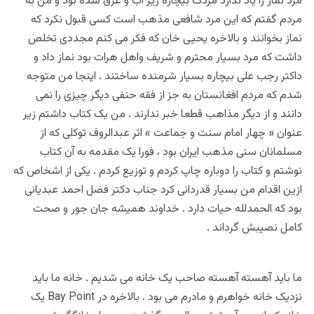
مرد نماز را یاد ندارد مردک بیچاره زیر آب و عرق شده بود و من به
مردم گفتم که این مرد شافعی مذهب است کسی قبول نکرد که
نماز بخوانند و بالاخره یحیی خان که فکر می کنم مجددی تخلص
داشت که مرد بسیار محترم و شریف و‌اهل هرات بود نماز داد و
داکتر رجب علی بیچاره بسیار شرمنده ساختند . اینجا من متوجه
شدم که مردم افغانستان به جز از فقه حنفی دیگر چیزی را نمی
دانند و از دیگر مذاهب قطعا خبر ندارند . من یک کتاب داشتم زیر
عنوان « چهار امام سنت و جماعت » اثر عبدالروف توکلی که از
مسلمانان سنی مذهب ایران بود ، فورا یک مقدمه به آن کتاب
نوشتم و کتاب را دوباره چاپ کردم و توزیع کردم . یکی از اشخاص که
ازین اقدام من بسیار قدردانی کرد جناب دکتر فضل احمد عبدیانی
بود که الحمدلله حیات دارد . خداوند همیشه جان جور و صحت
کامل نصیبش گرداند .
ما باید آهسته آهسته صاحب یک خانه می شدیم . خانه ما باید
نزدیک خانه خواهرم و مادرم می بود . بالاخره در Bay Point یک