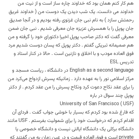
هم کار کنم همان بود که خداوند چاره ساز است و از نیت من
خداوند می دانست. یک شب دیدن یک دوست من ( خداوند غریق
رحمتش سازد ) به نام نبی جان غزنوی رفته بودیم و در آنجا صدیق
جان پوپل را با همسرش عزیزه جان معرفی شدیم . نبی جان ضمن
معرفی گفت که دکتر صاحب پوپل اخیرا دکتورای خود را گرفته و من
هم صمیمانه تبریکی گفتم . دکتر پوپل که پسان دوست شدیم مرد
فوق العاده مودب و با اخلاق و نازنین است . حالا در کنار استاد و
تدریس ESL
English as a second language در دانشگاه ، ریاست مسجد و
مرکز اسلامی نور را به عهده دارد . زمانیکه پسرش ازدواج می‌کرد من
را برای عقد نکاح دعوت کرد و‌نکاح پسرش را من عقد کردم . از دکتر
پوپل چند سوال در باره
University of San Francisco ( USF)
که فارغ شده بود کردم که بسیار با خوشی جواب گفت . فردای آن
اقدام کردم که درخواست خود را برای شمولیت بفرستم . USF مانند
دانشگاه برکلی یک دانشگاه ایالتی نیست و دانشگاه خصوصی یا
private است و فوق العاده قیمت و در عین زمان به من گفتند که