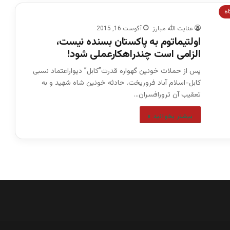
اه
عنایت الله مبارز
آگوست 16, 2015
اولتیماتوم به پاکستان بسنده نیست،
الزامی است چندراهکارعملی شود‍!
پس از حملات خونین گهواره قدرت”کابل” دیواراعتماد نسبی
کابل-اسلام آباد فروریخت. حادثه خونین شاه شهید و به
تعقیب آن ترورافسران…
بیشتر بخوانید »