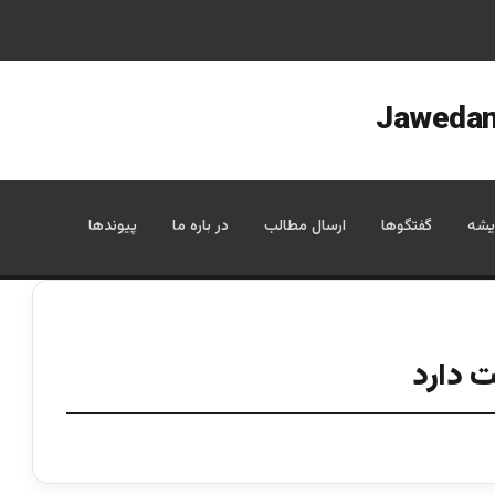
یشه
گفتگوها
ارسال مطالب
در باره ما
پیوندها
ت دارد