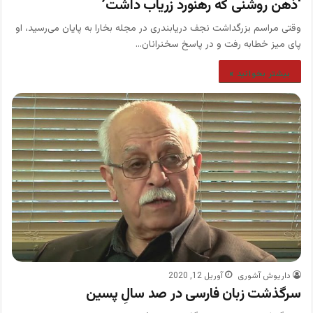
‘ذهن روشنی که رهنورد زریاب داشت’
وقتی مراسم بزرگداشت نجف دریابندری در مجله بخارا به پایان می‌رسید، او
پای میز خطابه رفت و در پاسخ سخنرانان…
بیشتر بخوانید »
داریوش آشوری
آوریل 12, 2020
سرگذشت زبان فارسی در صد سالِ پسین