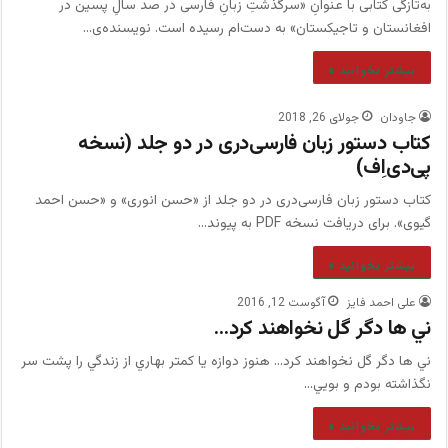
به‌تازگی کتابی با عنوانِ «سرگذشتِ زبانِ فارسی در صد سالِ پسین در
افغانستان و تاجیکستان» به دست‌ام رسیده است. نویسنده‌ی…
بیشتر بخوانید »
جاودان
جولای 26, 2018
کتاب دستور زبان فارسی‌دری در دو جلد (نسخه
پی‌دی‌اِف)
کتاب دستور زبان فارسی‌دری در دو جلد از «حسن انوری» و «حسن احمد
گیوی». برای دریافت نسخه‌ PDF به پیوند…
بیشتر بخوانید »
علی احمد فایز
آگوست 12, 2016
ني ها دگر گل نخواهند كرد…
ني ها دگر گل نخواهند كرد… هنوز دوازه يا كمتر بهاري از زندگي را پشت سر
نگذاشته بودم و بويي…
بیشتر بخوانید »