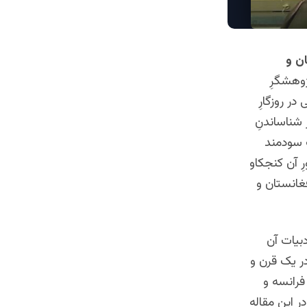
ن و
ژوهشگرِ
در روزگارِ
 شناساندنِ
 سودمند
ِ آن کنجکاو
فغانستان و
دبیات آن
در یک قرن و
 فرانسه و
در این مقاله