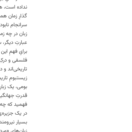
نداده است، هم
گذارِ زمان همه
سرانجام نابود
زبان در چه زما
عبارتِ دیگر، 
برایِ فهمِ ای
فلسفی و درکِ ژ
تاریخی‌اند و در
زیستبومِ تاریخ
بومی، یک زبان
قدرتِ جهانگیر
فهمید که چه ن
در یک جزیره‌ی
بسیار نیرومند
زبان‌هایِ «مرد