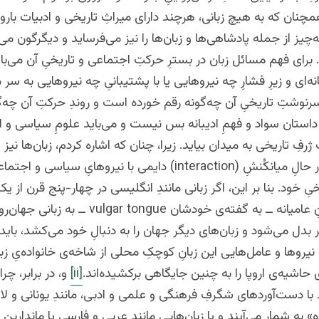
چنان که به هیچ زبانی، هرچند دارای میراثِ تاریخی و ادبیات بارور
‌چیز از جمله پادشاهی‌ها و زبان‌ها را نیز می‌فرساید و دیگرگون می‌
. برای فهم مسائل زبان در بسترِ حرکتِ اجتماعی و تاریخیِ آن می‌با
نه‌ای و زیرِ فشارِ چه نیروهایی یا با پشتیبانیِ چه نیروهایی به سر م
سرنوشتِ تاریخیِ آن چه‌گونه رقم خورده است و روندِ حرکتِ آن چه‌
ن داستان سواد و فهمِ ادیبانه بس نیست و می‌باید علومِ سیاسی و 
رفِ تاریخی به میدان بیاید. زیرا، چنان که اشاره کردم، زبان‌ها نیز 
 حالِ میانکُنشِ (
interaction
) دایمی با نیروهایِ سیاسی و اجتماع
یِ خود. بنا بر این، اگر زبانی مانندِ انگلیسی در چهار-پنج قرن از یک
ِ عامیانه ــ به گفته‌ی خودشان
vulgar tongue
ــ به زبانی جهان‌رو
 بدل می‌شود و زبان‌های دیگر جهان را به دنبالِ خود می‌کشد، بای
یروها و عامل‌هایی این زبانِ کوچکِ محلی از شاخه‌ی خانواده‌یِ زب
 حاشیه‌ی اروپا را به چنین جایگاهی برکشیده‌اند.
[ii]
و، در برابر، چرا
 با دست‌آوردهای شگرفِ فرهنگی و علمی و ادبی، مانندِ یونانی و لات
ه» به شمار می‌آیند و یا زبان‌هایی مانند عربی و فارسی یا ماندارین