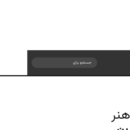
سایدبار
جستجو
برای
هنر
ین