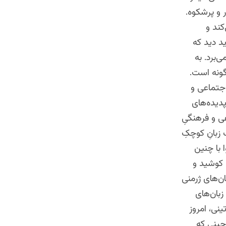
 و پرشکوه.
کند و
ید دید که
ی‌برد. به
گونه است.
اجتماعی و
پدیده‌های
ی و فرهنگیِ
 زبانِ کوچکِ
ا با چنین
د کوشید و
ان‌های ژرمنی
 زبان‌های
ینی، امروز
 چینی که