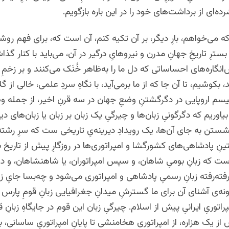
‌ای از برداشت‌های خود را در این باره بازگویم.
ه می‌خواهم، بارِ دیگر، بر آن تکیه کنم، آن است که، برای فهم رو
سترِ تاریخِ جهانِ مدرن و نیروهایِ درگیر در آن، می‌باید با کنار گذ
‌انگاره‌های احساساتی که دل ما را به‌ظاهر خُنَک می‌کنند و بر زخم
د، بکوشیم، تا آن جا که از ما برمی‌آید، با نگاهِ سردِ علمی، خالی از گلا
یسم اروپایی در دگرگشتنِ وضعِ جهان در سه قرنِ اخیر، از جمله وضع
بیاوریم که دگرگونیِ زبان‌ها و چیرگیِ یک زبان بر زبان یا زبان‌های دی
نشستن به جای آن‌ها، یک رویدادِ دیرینه‌یِ تاریخی ست که سرِ رشته
ِ پادشاهی‌های کشورگشا و امپراتوری‌ها در روزگارِ پیش از تاریخ بر
 که زبانِ بومیِ شاهان، و سپس امپراتوران، یا شاهنشاهان، و دست
فته‌رفته زبانِ رسمیِ پادشاهی و امپراتوری می‌شود و چه‌بسا جایِ ز
مونه‌ی آشنای آن برای ما گسترشِ میدانِ جغرافیایی زبانِ قومِ پارس
پراتوریِ ایرانیِ پیش از اسلام. چیرگیِ زبان این قوم در جایگاهِ زبانِ قو
 از یک هزاره، از امپراتوری هخامنشی تا پایانِ امپراتوریِ ساسانی، ب