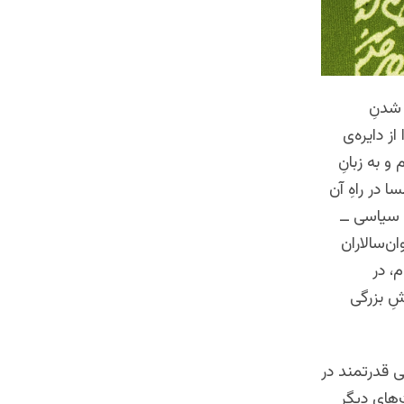
 شدنِ
از دایره‌ی
و به زبانِ
 در راهِ آن
 سیاسی ــ
ن‌سالاران
، در
شِ بزرگی
ی قدرتمند در
‌های دیگر