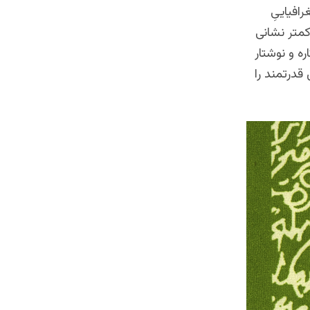
رافیاییِ
 کمتر نشانی
ره و نوشتار
 قدرتمند را