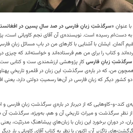
با عنوانِ «
سرگذشتِ زبانِ فارسی در صد سالِ پسین در افغانستا
به دست‌ام رسیده است. نویسنده‌ی آن آقای نجم کاویانی است، پ
مِ آلمان. ایشان با آشنایی با کارهای من در بابِ مسائل زبانِ فارسی 
ده‌اند و کتاب را برای من هم فرستاده‌اند و خواسته‌اند که چیزی در
سرگذشتِ زبانِ فارسی
کارِ پژوهشی ارزشمندی ست و کتابی ست
مچون من، که در باره‌ی سرگذشتِ این زبان در قلمروِ تاریخیِ پهناور
ر دو کشورِ دیگر که زبانِ فارسی در آن‌ها رسمیتِ دولتی دارد، یعنی ا
پایه‌ی کند-و-کاوهایی که از دیرباز در باره‌یِ سرگذشتِ زبانِ فارسی و ا
از نظرِ سرگذشت و میراثِ تاریخیِ آن و هم، به‌ویژه، سرگذشتِ آن 
یران، در دورانِ برخوردِ این زبان با زبان‌هایِ پیشاهنگِ مدرنیّت، یعنی
گشت‌هایِ ناگزیرِ آن، اکنون با نظر به کتابِ آقای کاویانی، بارِ دیگر 