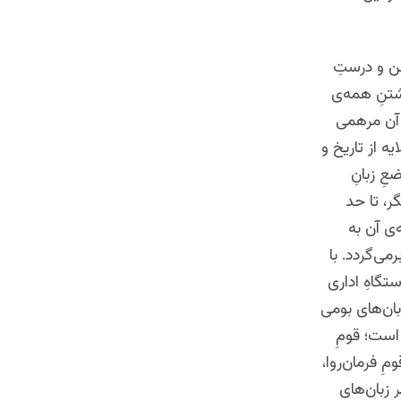
شن و درستِ
اشتنِ همه‌ی
ِ آن مرهمی
یه از تاریخ و
ِ زبانِ
گر، تا حد
‌ی آن به
می‌گردد. با
گاهِ اداری
بان‌های بومی
 است؛ قومِ
مِ فرمان‌روا،
ر زبان‌های