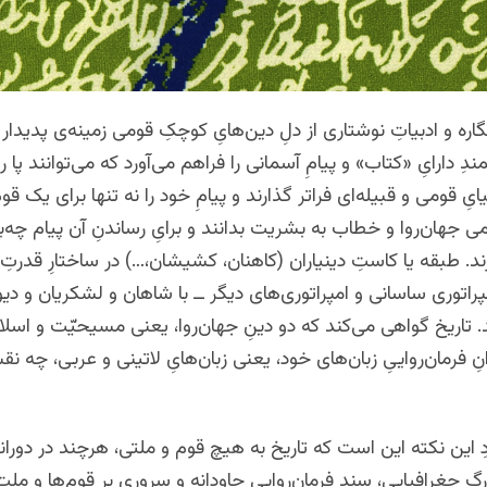
گاره و ادبیاتِ نوشتاری از دلِ دین‌هایِ کوچکِ قومی زمینه‌ی پدیدار
دِ دارایِ «کتاب» و پیامِ آسمانی را فراهم می‌آورد که می‌توانند پا را 
ِ قومی و قبیله‌ای فراتر گذارند و پیامِ خود را نه تنها برای یک قوم 
ی جهان‌روا و خطاب به بشریت بدانند و برایِ رساندنِ آن پیام چه‌بسا
ند. طبقه یا کاستِ دینیاران (کاهنان، کشیشان،…) در ساختارِ قدرتِ
پراتوری ساسانی و امپراتوری‌های دیگر ــ با شاهان و لشکریان و دیوا
. تاریخ گواهی می‌کند که دو دینِ جهان‌روا، یعنی مسیحیّت و اسلام
 فرمان‌رواییِ زبان‌های خود، یعنی زبان‌هایِ لاتینی و عربی، چه نق
ردِ این نکته این است که تاریخ به هیچ قوم و ملتی، هرچند در دوران
رگِ جغرافیایی، سندِ فرمان‌رواییِ جاودانه و سروری بر قوم‌ها و ملت