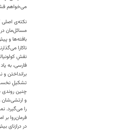
می‌خواهم فشرده
نکته‌ی اصلی ک
مسائل‌مان در ب
بافته‌ها و پیش
ناکارا می‌گذارن
نقشِ کولونیال
فارسی، به یاد 
برانداختن‌ و 
تشکیلِ نخستین
چنین روندی ست
و ارتشی‌شان ر
را می‌گیرد. ن
فرمان‌روا بر ام
در درازنای بیش