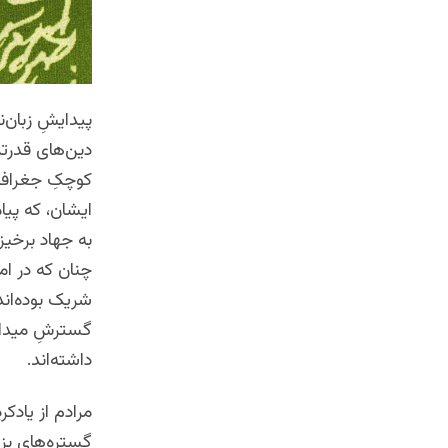
پیدایشِ زبان‌ن
دین‌های قدرتمن
کوچکِ جغرافیای
ایشان، که پیام
به جهاد برخیز
چنان که در ام
شریک بوده‌اند
گسترشِ میدانِ
داشته‌اند.
مرادم از یادک
گستره‌هایِ بز