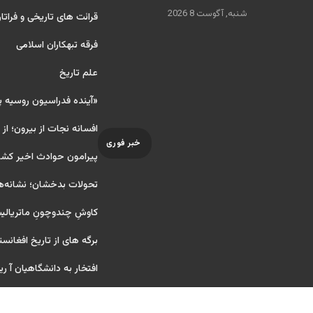
شنبه, آگوست 8 2026
قرائت های تاریخی و فراتا
فرقه تبهکاران اسلامی
علم تاریخ
«آینده فدراسیون روسیه 
افسانه نجات از بیرون؛ از
خبر فوری
پیرامون حوادث اخیر کشو
تحولات بدخشان؛ نشانه‌ه
کاوشِ چندو‌چونِ ماتریال
برگه های از تاریخ افغانست
افتخار به دانشگاهیان آ ریایی