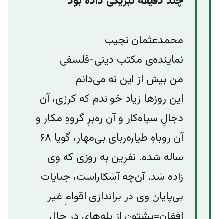
چند دقیقه تبریکی داده بود
محمدعثمان نجیب
نماینده‌ی مکتبِ دینی-فلسفی
من بیش از این نه می‌دانم
این روزها زیاد خواندم که کرزی، آن
دجالِ سیاه‌کار و آن ره‌برِ گروهِ مکار و
آن روباهِ طیاره‌ربای بی‌مهار،‌ گویا ۶۸
ساله شده. نفرین به روزی که وی
زاده شد. آن‌چه آشکاراست، جنایات
بی‌پایان وی در براندازی اقوامِ غیر
افغان=پشتون از پله‌های در حال