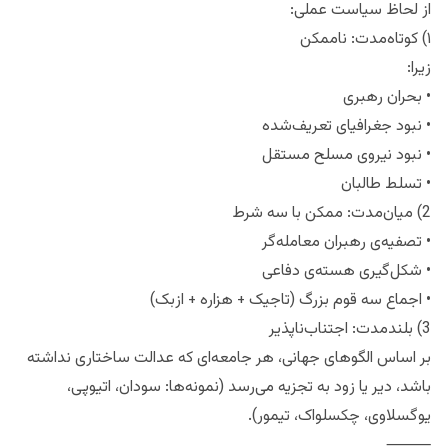
از لحاظ سیاست عملی:
۱) کوتاه‌مدت: ناممکن
زیرا:
• بحران رهبری
• نبود جغرافیای تعریف‌شده
• نبود نیروی مسلح مستقل
• تسلط طالبان
2) میان‌مدت: ممکن با سه شرط
• تصفیه‌ی رهبران معامله‌گر
• شکل‌گیری هسته‌ی دفاعی
• اجماع سه قوم بزرگ (تاجیک + هزاره + ازبک)
3) بلندمدت: اجتناب‌ناپذیر
بر اساس الگوهای جهانی، هر جامعه‌ای که عدالت ساختاری نداشته
باشد، دیر یا زود به تجزیه می‌رسد (نمونه‌ها: سودان، اتیوپی،
یوگسلاوی، چکسلواک، تیمور).
⸻