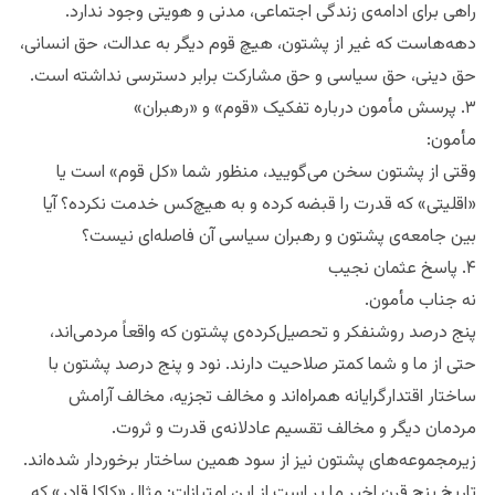
راهی برای ادامه‌ی زندگی اجتماعی، مدنی و هویتی وجود ندارد.
دهه‌هاست که غیر از پشتون، هیچ قوم دیگر به عدالت، حق انسانی،
حق دینی، حق سیاسی و حق مشارکت برابر دسترسی نداشته است.
۳. پرسش مأمون درباره تفکیک «قوم» و «رهبران»
مأمون:
وقتی از پشتون سخن می‌گویید، منظور شما «کل قوم» است یا
«اقلیتی» که قدرت را قبضه کرده و به هیچ‌کس خدمت نکرده؟ آیا
بین جامعه‌ی پشتون و رهبران سیاسی آن فاصله‌ای نیست؟
۴. پاسخ عثمان نجیب
نه جناب مأمون.
پنج درصد روشنفکر و تحصیل‌کرده‌ی پشتون که واقعاً مردمی‌اند،
حتی از ما و شما کمتر صلاحیت دارند. نود و پنج درصد پشتون با
ساختار اقتدارگرایانه همراه‌اند و مخالف تجزیه، مخالف آرامش
مردمان دیگر و مخالف تقسیم عادلانه‌ی قدرت و ثروت.
زیرمجموعه‌های پشتون نیز از سود همین ساختار برخوردار شده‌اند.
تاریخ پنج قرن اخیر ما پر است از این امتیازات: مثال «کاکا قادر» که