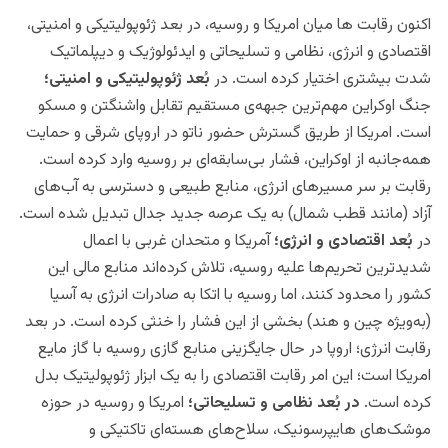
اکنون رقابت ها میان امریکا و روسیه، در بعد ژئوپولیتیکی و امنیتی،
اقتصادی و انرژی، نظامی و تسلیحاتی و ایدئولوژیک و دیپلماتیک
شدت بیشتری اختیار کرده است.
در
بُعد ژئوپولیتیکی و امنیتی؛
جنگ اوکراین مهم‌ترین جبهه‌ی مستقیم تقابل واشنگتن و مسکو
است. امریکا از طریق گسترش حضور ناتو در اروپای شرقی و حمایت
همه‌جانبه از اوکراین، فشار بی‌سابقه‌ای بر روسیه وارد کرده است.
رقابت بر سر مسیرهای انرژی، منابع طبیعی و دسترسی به آب‌های
آزاد (مانند قطب شمال) به یک عرصه جدید جدال تبدیل شده است.
در
بُعد اقتصادی و انرژی؛
آمریکا و متحدان غربی با اعمال
شدیدترین تحریم‌ها علیه روسیه، تلاش کرده‌اند منابع مالی این
کشور را محدود کنند، اما روسیه با اتکا به صادرات انرژی به آسیا
(به‌ویژه چین و هند) بخشی از این فشار را خنثی کرده است. در بعد
رقابت انرژی؛ اروپا در حال جایگزینی منابع گازی روسیه با گاز مایع
امریکا است؛ این امر رقابت اقتصادی را به یک ابزار ژئوپولیتیک بدل
کرده است.
در بُعد نظامی و تسلیحاتی؛
امریکا و روسیه در حوزه
موشک‌های هایپرسونیک، سلاح‌های هسته‌ای تاکتیکی و