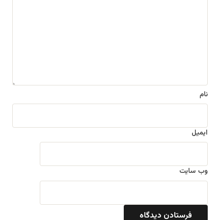
د
گ
ا
ه
*
نام
ایمیل
وب‌ سایت