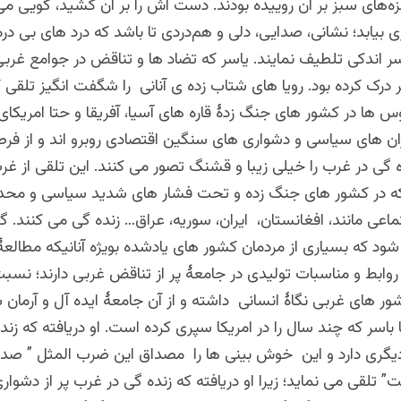
های سبز بر آن روییده بودند. دست اش را بر آن کشید، گویی م
یابد؛ نشانی، صدایی، دلی و هم‌دردی تا باشد که درد های بی درم
سر اندکی تلطیف نمایند. یاسر که تضاد ها و تناقض در جوامع غربی 
رک کرده بود. رویا های شتاب زده ی آنانی را شگفت انگیز تلقی ک
س ها در کشور های جنگ زدۀ قاره های آسیا، آفریقا و حتا امریکای ل
ان های سیاسی و دشواری های سنگین اقتصادی روبرو اند و از فرط
گی در غرب را خیلی زیبا و قشنگ تصور می کنند. این تلقی از غرب 
 در کشور های جنگ زده و تحت فشار های شدید سیاسی و محد
اعی مانند، افغانستان، ایران، سوریه، عراق… زنده گی می کنند. 
 شود که بسیاری از مردمان کشور های یادشده بویژه آنانیکه مطالعۀ
روابط و مناسبات تولیدی در جامعۀ پر از تناقض غربی دارند؛ نسب
ور های غربی نگاۀ انسانی داشته و از آن جامعۀ ایده آل و آرمان 
ا باسر که چند سال را در امریکا سپری کرده است. او دریافته که زن
یگری دارد و این خوش بینی ها را مصداق این ضرب المثل ” صدا
تلقی می نماید؛ زیرا او دریافته که زنده گی در غرب پر از دشواری