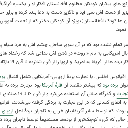
رنج های بیکران کودکان مظلوم افغانستان افکار او را یکسره فراگرف
زی از دست اش نمی آید و ناگزیر دست به دعا بلند کرده و برای 
 ها کودک افغانستان; بویژه آن کودکان دختر که از نعمت آموز
 نمود.
سر تمام نشده بود که در آن سوی ساحل، چشم اش به مرد سیاه پو
یال امریکایی به نام « روت» در ذهن اش تداعی شد که رخداد های 
 ها از افریقا به امریکا و اروپا را از قرن شانزده تا قرن ۱۹ بازتاب می دهد.
 اقیانوس اطلس، یا تجارت بردهٔ اروپایی-آمریکایی شامل انتقال
بوم
نوان
برده بود
که بیشتر مقصد آن
قارهٔ آمریکا
بود. تجارت برده به‌ ط
جارت
و گذرگاه میانی آن استفاده می‌کر
ه اتفاق کسانی که در این تجارت به بردگی گرفته می‌شدند، افرادی 
بودند که توسط سایر آفریقاییان غربی به تاجران بردهٔ اهل
اروپای 
 حالی که گروه کوچک‌تری از برده‌ها مستقیماً توسط تاجران برده 