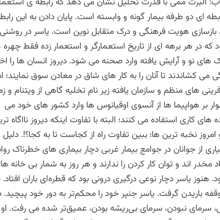
اب: البرت ممی با قدرت تحلیل نشان می دهد که رابطه ی استعمار
بطه ای دو طرفه بیمار گونه و وابسته است. پایان دادن به این رابطه
 بازسازی هویت فرهنگی و درک متقابل نوین است. یاسر در روشنی ا
 که در هر برهه ای از تاریخ استعمارگر و استعمار زده فقط چهر
یک های نو و آرایش یافته وارد صحنه می شود. دیروز انسان ها را ا
ی می کشاندند تا آنان را به کار های شاق در معادن سوق نمایند؛ اما
رینی های منظم و سازمان یافته زیر نام تخلیه گاهی از ویتنام و زم
ار بر هواپیما ها از آنسوی اوقیانوس ها وارد کشور های خود می س
 های کاری استفاده می کنند؛ البته با تفاوت اینکه دیروز نااگاه تری
و امروز نخبه ترین ها؛ ببین تفاوت راه از کجاست تا به کجا؟!. دلیل
اری از جوانان در جوامع بیمار غربی دچار بیماری های خطرناک روان
د مخدر اند و توان کار کردن را ندارند و هر روز به شمار بی خانه ها
. هنوز یاسر دچار نوعی درگیری درونی بود که قطره‌ای باران افتاد.
‌وقفه باریدن گرفت. یاسر جنپر خود را محکم‌تر به دور خود پیچید. د
 سرمای نبودن، سرمای بی‌ریشه بودن، عمیق‌تر شده می رفت. او 