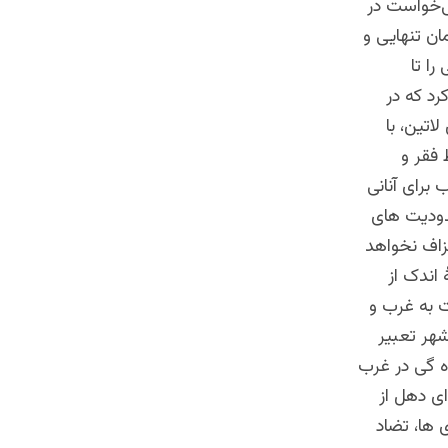
ی‌خواست در
ان تنهایی و
را تا
رد که
در
اتین، با
 فقر و
برای آنانی
ودیت های
گزاف نخواهد
 اندک از
ت به غرب و
شهر تعبیر
ده گی در غرب
ی دهل از
 ها، تضاد