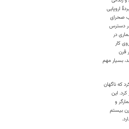
و زندانی
ردهٔ اروپایی
وب صحرای
 در دسترس
اری در
روی کار
 قرن
د، بسیار مهم
 که ناگهان
رد. این
ارگر و
رن بیستم
رد.