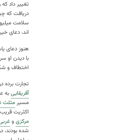
تغییر داد که 
دریافت که چی
سلامت میلیون
اند، دعای خیر
هنوز دعای یا
با دیدن او سر
اختطاف و شکار برده
تجارت برده در
آفریقایی
به ع
مسیر
مثلث ت
اکثریت قریب ب
مرکزی
و
غربی
شده بودند، در