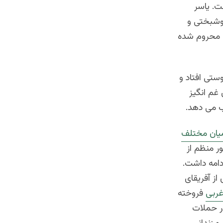
ت. یاسر
خوشبختی و
ش محروم شده
ستی افتاد و
غم انگیز
یان مختلف
ور منظم از
د و از قرن ۱۶ تا ۱۹ میلادی ادامه داشت.
از آفریقای
غربی
فروخته
در حملات