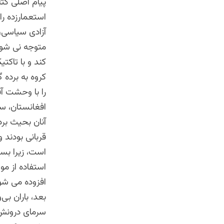
پیام اصلی کت
استعمارزده را
آزادی سیاسی،
متوجه نی شود
کند و با تاکت
کروه به برده گ
را با وحشت آف
افغانستان، سو
آنان بحیث برده
قربانی بودند 
است، زیرا بسی
استفاده از موا
افزوده می شود
بعد، باران بی
سرمای درونش،