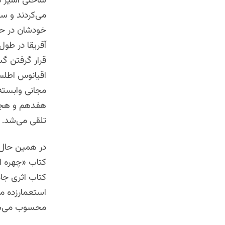
ساحلی اسیر می
می‌کردند و سپس
خودشان در حم
آفریقا در طول
قرار گرفتن گس
اقیانوس اطل
مجانی وابسته
هفدهم و هجد
تلقی می‌شد.
در همین حال
کتاب «چهره ا
کتاب اثری جا
استعمارزده می
محسوب می‌شود 