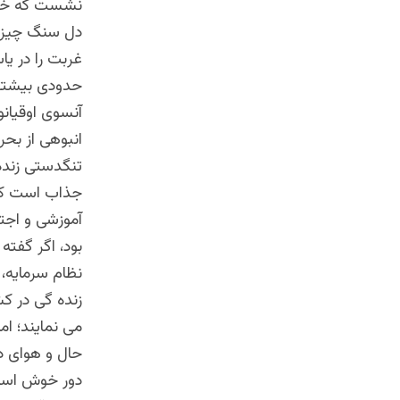
نشست که خزه‌
دل سنگ چیزی ب
غربت را در یا
حدودی بیشتر د
آنسوی اوقیانو
انبوهی از بحر
تنگدستی زنده 
جذاب است که
آموزشی و اجتم
بود، اگر گفته
نظام سرمایه، 
زنده گی در کش
می نمایند؛ ام
حال و هوای د
دور خوش است” 