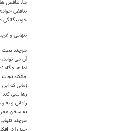
ها، تناقض ها 
تناقض جوامع غ
خودبیگانگی ه
تنهایی و غربت
هرچند بحث بر 
آن می تواند،
اما هیچگاه نم
جانکاه نجات ب
زمانی که این 
رها نمی کند. 
زندانی و به 
به‌ سخن معرو
هرچند تنهایی
چیز را در افک