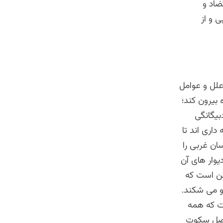
ضاد و
 و از
علل و عوامل
بیرون کند؛
بیگانگی
داری اند تا
ان غربی را
یوار های آن
گن است که
و می شکند.
ت که همه
سرفصل سکوت