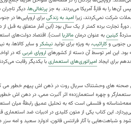
‌شدند. اروپایی‌ها بردگان را در قلعه‌های سواحل آفریقا جمع‌آوری 
 آن‌ها را به قارهٔ آمریکا می‌بردند. به جز
پرتغالی‌ها
، دیگر تاجران ب
لات شرکت نمی‌کردند، زیرا
امید به زندگی
برای اروپایی‌ها در جن
 دورهٔ تجارت برده کمتر از یک سال بود (این آمار متعلق به قبل از
تردهٔ
کینین
به عنوان درمان
مالاریا
است). اقتصاد دولت‌های استعم
س جنوبی و
کارائیب
، به ویژه برای تولید
نیشکر
و سایر کالاها، به نی
 بود. این امر توسط آن دسته از کشورهای
اروپای غربی
که در اواخر
هم برای ایجاد
امپراتوری‌های استعماری
با یکدیگر رقابت می‌کردن
 صحنه های وحشتناک سریال روت در ذهن اش پیهم خطور می کرد
ستعمارگر و چهره استعمارزده» اثر آلبرت ممی، در دهن اش خطور ک
معه‌شناسانه و فلسفی است که به تحلیل عمیق رابطهٔ میان استعم
‌پردازد. این کتاب یکی از متون کلیدی در ادبیات ضد استعماری ق
و شباهت‌هایی با آثار فرانتس فانون، ادوارد سعید و امه سزر دا