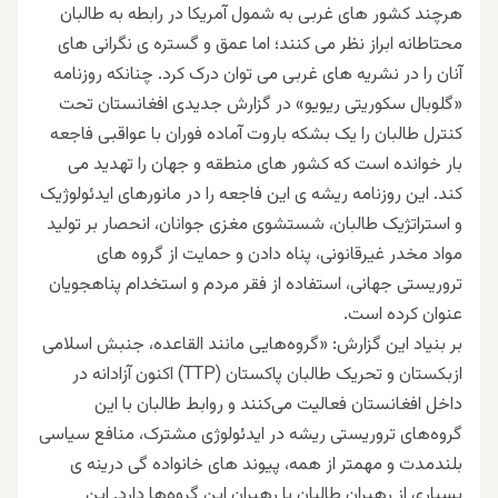
هرچند کشور های غربی به شمول آمریکا در رابطه به طالبان
محتاطانه ابراز نظر می کنند؛ اما عمق و گستره ی نگرانی های
آنان را در نشریه های غربی می توان درک کرد. چنانکه روزنامه
«گلوبال سکوریتی ریویو» در گزارش جدیدی افغانستان تحت
کنترل طالبان را یک بشکه باروت آماده فوران با عواقبی فاجعه
بار خوانده است که کشور های منطقه و جهان را تهدید می
کند. این روزنامه ریشه ی این فاجعه را در مانورهای ایدئولوژیک
و استراتژیک طالبان، شستشوی مغزی جوانان، انحصار بر تولید
مواد مخدر غیرقانونی، پناه دادن و حمایت از گروه های
تروریستی جهانی، استفاده از فقر مردم و استخدام پناهجویان
عنوان کرده است.
بر بنیاد این گزارش: «گروه‌هایی مانند القاعده، جنبش اسلامی
ازبکستان و تحریک طالبان پاکستان (TTP) اکنون آزادانه در
داخل افغانستان فعالیت می‌کنند و روابط طالبان با این
گروه‌های تروریستی ریشه در ایدئولوژی مشترک، منافع سیاسی
بلندمدت و مهمتر از همه، پیوند های خانواده گی درینه ی
بسیاری از رهبران طالبان با رهبران این گروه‌ها دارد. این