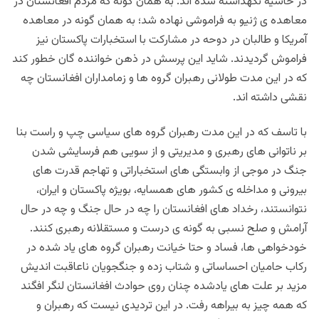
در حاشیه نگهداشته شده اند. به همان گونه که مردم افغانستان در
معاهده ی ژنیو به فراموشی نهاده شد؛ به همان گونه در معاهده
آمریکا و طالبان در دوحه در مشارکت با استخبارات پاکستان نیز
فراموش گردیدند. شاید این پرسش در ذهن خواننده گان خطور کند
که در این مدت طولانی رهبران گروه ها و زمامداران افغانستان چه
نقشی داشته اند.
با تاسف که در این مدت رهبران گروه های سیاسی چپ و راست بنا
بر ناتوانی های رهبری و مدیریتی و از سویی هم فرسایشی شدن
جنگ در موجی از وابستگی های استخباراتی و تهاجم قدرت های
بیرونی و مداخله ی کشور های همسایه، بویژه پاکستان و ایران،
نتوانستند، رخداد های افغانستان را چه در حال جنگ و چه در حال
آرامش و صلح نسبی به گونه ی درست و مستقلانه رهبری کنند.
خودخواهی ها، فساد و حتا خیانت رهبران گروه های یاد شده در
رکاب حامیان احساساتی و شتاب زده و جنگجویان ناعاقبت اندیش
مزید بر علت های یادشده چنان روی حوادث افغانستان لنگر افگند
که همه چیز به بیراهه رفت. در این تردیدی نیست که رهبران و