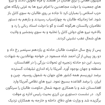
میلیون افغانی را برای طالبان در هلمند یا فراه تحویل دادند و نیرو
های جمعیت یا دولت مجاهدین با اعزام نیرو ها به غزنی پایگاه های
حزب اسلامی را بمباران کرد تا جاده بر روی طالبان به سوی کابل باز
شود. اما زمانیکه طالبان به چهاراسیاب رسیدند و بازهم به دستور
نظامیان پاکستان هرگونه گفت و گو با دولت استاد ربانی را رد و
بالاخره نیرو های دولتی کابل را تخلیه و به سوی پنجشیر و ولایت
های شمال عقب نشینی کردند.
پس از پنج سال حکومت طالبان حادثه ی یازدهم سپتمبر رخ داد و
دو روز پیش از آن احمد شاه مسعود در خواجه بهاءالدین به شهادت
رسید. این دو حادثه زنجیره ای تحولات بزرگی را در افغانستان،
منطقه و جهان بوجود آورد. آمریکا با راه اندازی تبلیغات گسترده
برضد تروریسم همه کشور های جهان به شمول روسیه، چین و
ایران را برضد القاعده بسیج نمود. نیرو های نظامی آمریکا وارد
افغانستان شد و با همکاری جبهه شمال حکومت طالبان را سرنگون
گرد. در نشست دستوری بن کرزی بحیث رئیس اداره ی موقت
برگزیده شد و وزارت های دفاع، داخله و خارجه به همکاران نزدیک