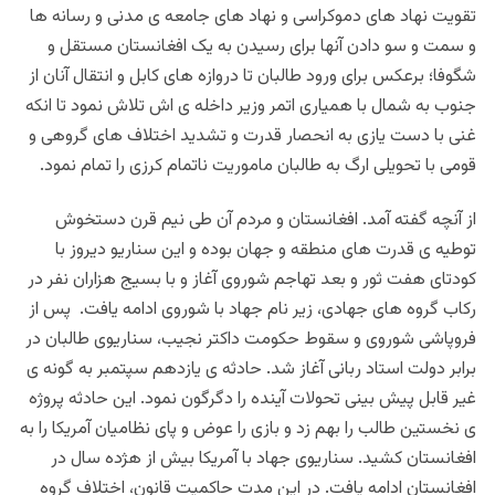
تقویت نهاد های دموکراسی و نهاد های جامعه ی مدنی و رسانه ها
و سمت و سو دادن آنها برای رسیدن به یک افغانستان مستقل و
شگوفا؛ برعکس برای ورود طالبان تا دروازه های کابل و انتقال آنان از
جنوب به شمال با همیاری اتمر وزیر داخله ی اش تلاش نمود تا انکه
غنی با دست یازی به انحصار قدرت و تشدید اختلاف های گروهی و
قومی با تحویلی ارگ به طالبان ماموریت ناتمام کرزی را تمام نمود.
از آنچه گفته آمد. افغانستان و مردم آن طی نیم قرن دستخوش
توطیه ی قدرت های منطقه و جهان بوده و این سناریو دیروز با
کودتای هفت ثور و بعد تهاجم شوروی آغاز و با بسیج هزاران نفر در
رکاب گروه های جهادی، زیر نام جهاد با شوروی ادامه یافت. پس از
فروپاشی شوروی و سقوط حکومت داکتر نجیب، سناریوی طالبان در
برابر دولت استاد ربانی آغاز شد. حادثه ی یازدهم سپتمبر به گونه ی
غیر قابل پیش بینی تحولات آینده را دگرگون نمود. این حادثه پروژه
ی نخستین طالب را بهم زد و بازی را عوض و پای نظامیان آمریکا را به
افغانستان کشید. سناریوی جهاد با آمریکا بیش از هژده سال در
افغانستان ادامه یافت. در این مدت حاکمیت قانون، اختلاف گروه