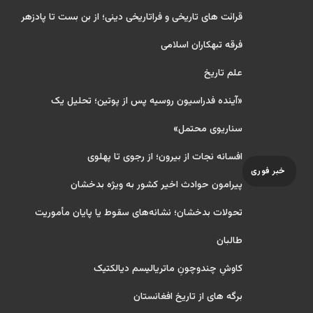
قرائت های تاریخی و فراتاریخی دینی؛ از بن بست تا پادزهر
فرقه تبهکاران اسلامی
علم تاریخ
«آینده فدراسیون روسیه پس از پوتین؛ تحلیل یک
سناریوی محتمل»
افسانه نجات از بیرون؛ از رجوی تا پهلوی
خبر فوری
پیرامون حوادث اخیر کشور به ویژه بدخشان
تحولات بدخشان؛ نشانه‌های سقوط یا پایان مأموریت
طالبان
کاوشِ چندو‌چونِ ماتریالیسم دیالکتیک
برگه های از تاریخ افغانستان