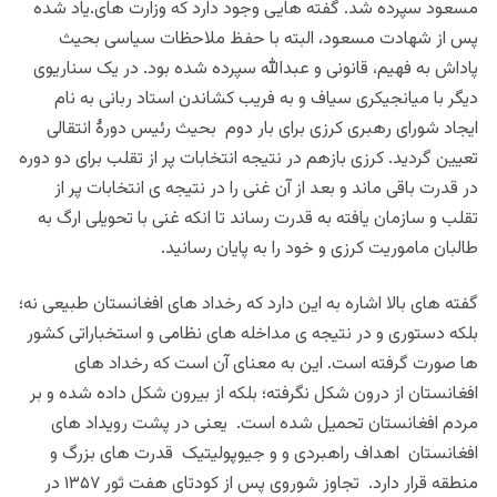
مسعود سپرده شد. گفته هایی وجود دارد که وزارت های.یاد شده
پس از شهادت مسعود، البته با حفظ ملاحظات سیاسی بحیث
پاداش به فهیم، قانونی و عبدالله سپرده شده بود. در یک سناریوی
دیگر با میانجیکری سیاف و به فریب کشاندن استاد ربانی به نام
ایجاد شورای رهبری کرزی برای بار دوم بحیث رئیس دورهٔ انتقالی
تعیین گردید. کرزی بازهم در نتیجه انتخابات پر از تقلب برای دو دوره
در قدرت باقی ماند و بعد از آن غنی را در نتیجه ی انتخابات پر از
تقلب و سازمان یافته به قدرت رساند تا انکه غنی با تحویلی ارگ به
طالبان ماموریت کرزی و خود را به پایان رسانید.
گفته های بالا اشاره به این دارد که رخداد های افغانستان طبیعی نه؛
بلکه دستوری و در نتیجه ی مداخله های نظامی و استخباراتی کشور
ها صورت گرفته است. این به معنای آن است که رخداد های
افغانستان از درون شکل نگرفته؛ بلکه از بیرون شکل داده شده و بر
مردم افغانستان تحمیل شده است. یعنی در پشت رویداد های
افغانستان اهداف راهبردی و و جیوپولیتیک قدرت های بزرگ و
منطقه قرار دارد. تجاوز شوروی پس از کودتای هفت ثور ۱۳۵۷ در