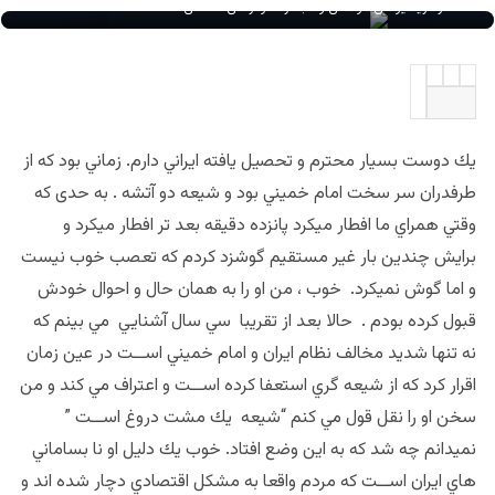
دکتر فرید یونس موسس و مبتکر دموکراسی اسلامی
يك دوست بسيار محترم و تحصيل يافته ايراني دارم. زماني بود كه از
طرفدران سر سخت امام خميني بود و شيعه دو آتشه . به حدی كه
وقتي همراي ما افطار ميكرد پانزده دقيقه بعد تر افطار ميكرد و
برايش چندين بار غير مستقيم گوشزد كردم كه تعصب خوب نيست
و اما گوش نميكرد. خوب ، من او را به همان حال و احوال خودش
قبول كرده بودم . حالا بعد از تقريبا سي سال آشنايي مي بينم كه
نه تنها شديد مخالف نظام ايران و امام خميني اســت در عين زمان
اقرار كرد كه از شيعه گري استعفا كرده اســت و اعتراف مي كند و من
سخن او را نقل قول مي كنم “شيعه يك مشت دروغ اســت ”
نميدانم چه شد كه به اين وضع افتاد. خوب يك دليل او نا بساماني
هاي ايران اســت كه مردم واقعا به مشكل اقتصادي دچار شده اند و