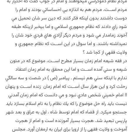
مردم نظام دموكراسي ميخواهند و امام در جواب گفت كه اختيار به
مردم اســت. مردم هم به انذازه يي احساساتي بودند و امام را
دوست داشتند بدون اينكه فكر كنند كه دين سر شان تحميل مي
شود راي دادند كه نظام جمهوري اسلامي و اما بيخبر ازينكه طبقه
آخوند زمامدار مي شود و مردم ديگر آزادي هاي فردي خود شان را
نميداشته باشند. و اما سوال در اين اســت كه نظام جمهوري و
ولايت فقهي از كجا شد ؟
در فقه شيعه امام زمان بسيار مطرح اســت. موضوع كه در متون
شيعه و سني آمده اســت و اما اين محقق به امام زمان اعتقاد
ندارم با اينكه سني هم نيستم . پيامبر (ص ) در شصت و سه سالگي
رحلت كرد و اين هزار سال اســت كه امام زمان زنده اســت و پنهان
!! امام خميني شخص عادي نبود و مي دانست كه امام زمان آمدني
نيست بايد راه حل موضوع را كه يك نظام را به نام اسلام بسازد بايد
جستجو ميكرد. از قضاء كه امام توسط شاه ، اول به عراق و بعد شهر
پاريس تبعيد شد. هجرت بسيار آموزنده است و امام از هجرت
آموخت و ولايت فقهي را از اروپا براي ايران به ارمغان آورد. مجلس