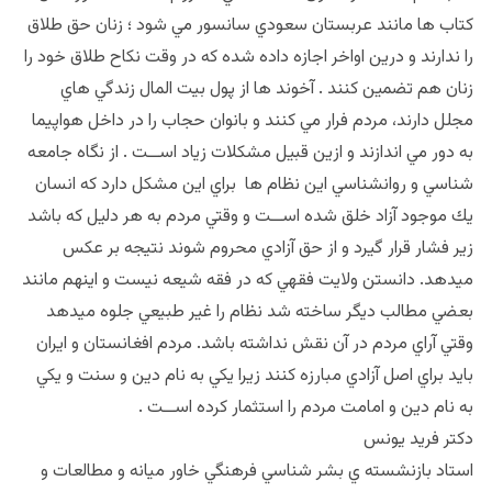
كتاب ها مانند عربستان سعودي سانسور مي شود ؛ زنان حق طلاق
را ندارند و درين اواخر اجازه داده شده كه در وقت نكاح طلاق خود را
زنان هم تضمين كنند . آخوند ها از پول بيت المال زندگي هاي
مجلل دارند، مردم فرار مي كنند و بانوان حجاب را در داخل هواپيما
به دور مي اندازند و ازين قبيل مشكلات زياد اســت . از نگاه جامعه
شناسي و روانشناسي اين نظام ها براي اين مشكل دارد كه انسان
يك موجود آزاد خلق شده اســت و وقتي مردم به هر دليل كه باشد
زير فشار قرار گيرد و از حق آزادي محروم شوند نتيجه بر عكس
ميدهد. دانستن ولايت فقهي كه در فقه شيعه نيست و اينهم مانند
بعضي مطالب ديگر ساخته شد نظام را غير طبيعي جلوه ميدهد
وقتي آراي مردم در آن نقش نداشته باشد. مردم افغانستان و ايران
بايد براي اصل آزادي مبارزه كنند زيرا يكي به نام دين و سنت و يكي
به نام دين و امامت مردم را استثمار كرده اســت .
دكتر فريد يونس
استاد بازنشسته ي بشر شناسي فرهنگي خاور ميانه و مطالعات و