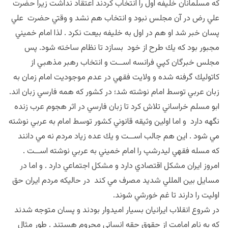
كه مسلمانان خليفه اول را انتخاب كردند اعتقاد نداشت زيرا حضرت
علي رض در آن مجلس نبود و انتخاب هم نشد و وقتي حضرت علي
پسان خبر شد او هم در اول به خليفه بيعت نكرد . لذا امام خميني
مجبور بود كه يك طرح از خود بسازد تا نظام ساخته شود. پس
مجلس خبرگان كپي فرانسه اســت و انتخاب رهبر مذهبي از
كاتوليك گرفنه شده و ولايت فقهي در عدم موجوديت امام زمان به
زبان عربي توسط امام نوشته شد؛ در كشور كه همه فارسي زبان اند.
ابو مسلم خراساني تلاش كرد تا زبان فارسي در اثر هجوم عرب زنده
نگهه دارد و اما اولين وثيقه قانوني كشور توسط امام به عربي نوشته
مي شود . اين هم جالب اســت و يك عده زياد مردم نه مي دانند
كه مسله فقهي ليدرشپ را امام خميني به عربي نوشته اســت .
امروز ايران مشكل اقتصادي دارد و مشكل اجتماعي دارد . و اما در
مسايل بين المللي شديد مصرف مي كند در حاليكه مردم ايران حق
اوليت را دارند تا غم خورشي شوند.
در شروع انقلاب ايرانيان بسيار اميدوار بودند و پسان متوجه شدند
كه به نام امامت از حقوق حقه انساني محروم هستند . طور مثال