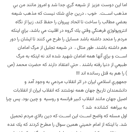
اما اين دوست عزيز از شيعه گري جدا شد و امروز مانند من بي
مذهب اســت. خوب ، درين جاي شك نيست كه مذهب شيعه
بعضي مطالب را ساخت تا اتحاد پيروان را حفظ كند، زيرا از نگاه
انتروپولوژي فرهنگي وقتي يك گروه در اقليت مي باشد، براي اينكه
مردم را متحد داشته باشد مسايل را طرح مي كنند تا ايشان را دور
هم داشته باشند. طور مثال ، در شيعه تجليل از مرگ امامان
اســت و براي آنها همه امامان شهيد شده اند نه اينكه به مرگ
طبيعي از دنيا رفته باشند . حتي اعتقاد دارند كه حضرت محمد (ص
) را هم به قتل رسانده اند !!!
جمهوري اسلامي ايران در اثر انقلاب مردمي به وجود آمد و
دانشمندان تاريخ جهان همه نوشتند كه انقلاب ايران از انقلابات
اصيل جهان مانند انقلاب كبير فرانسه و روسيه و چين بود. پس چرا
به بيراهه كشانده شد ؟
اول مسله كه واضح اســت اين اســت كه دين بالاي مردم تحميل
شد. با اينكه از امام خميني همين سوال را مطرح كردند كه يك عده