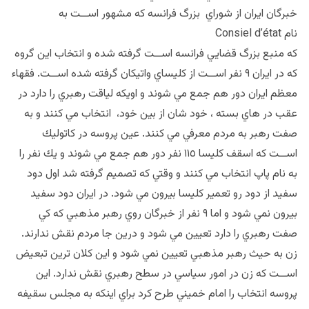
خبرگان ايران از شوراي بزرگ فرانسه كه مشهور اســت به
نام Consiel d’état
كه منبع بزرگ قضايي فرانسه اســت گرفته شده و انتخاب اين گروه
كه در ايران ٩ نفر اســت از كليساي واتيكان گرفته شده اســت. فقهاء
معظم ايران دور هم جمع مي شوند و اويكه لياقت رهبري را دارد در
عقب در هاي بسته ، خود شان از بين خود، انتخاب مي كنند و به
صفت رهبر به مردم معرفي مي كنند. عين پروسه در كاتوليك
اســت كه اسقف كليسا ١١٥ نفر دور هم جمع مي شوند و يك نفر را
به نام پاپ انتخاب مي كنند و وقتي كه تصميم گرفته شد اول دود
سفيد از دود رو تعمير كليسا بيرون مي شود. در ايران دود سفيد
بيرون نمي شود و اما ٩ نفر از خبرگان روي رهبر مذهبي كه كي
صفت رهبري را دارد تعيين مي شود و درين جا مردم نقش ندارند.
زن به حيث رهبر مذهبي تعيين نمي شود و اين كلان ترين تبعيض
اســت كه زن در امور سياسي در سطح رهبري نقش ندارد. اين
پروسه انتخاب را امام خميني طرح كرد براي اينكه به مجلس سقيفه