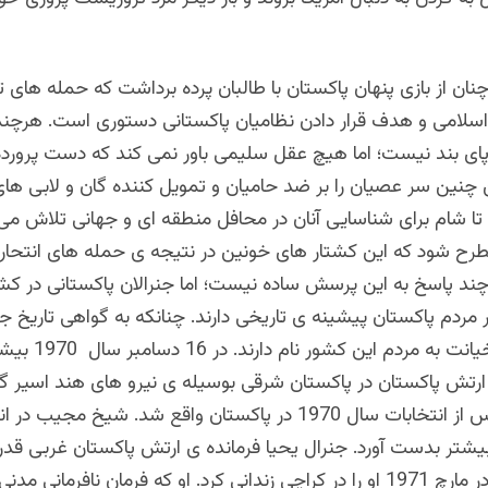
ان از بازی پنهان پاکستان با طالبان پرده برداشت که حمله های 
سلامی و هدف قرار دادن نظامیان پاکستانی دستوری است. هرچند
ی بند نیست؛ اما هیچ عقل سلیمی باور نمی کند که دست پرورده
چنین سر عصیان را بر ضد حامیان و تمویل کننده گان و لابی های
م تا شام برای شناسایی آنان در محافل منطقه ای و جهانی تلاش می
ح شود که این کشتار های خونین در نتیجه ی حمله های انتحار
ند پاسخ به این پرسش ساده نیست؛ اما جنرالان پاکستانی در کشت
 مردم پاکستان پیشینه ی تاریخی دارند. چنانکه به گواهی تاریخ جن
 ارتش پاکستان در پاکستان شرقی بوسیله ی نیرو های هند اسیر گ
این حوادث پس از انتخابات سال 1970 در پاکستان واقع شد. شیخ مجیب 
یشتر بدست آورد. جنرال یحیا فرمانده ی ارتش پاکستان غربی قدرت
انتقال نداد و در مارچ 1971 او را در کراچی زندانی کرد. او که فرمان نافرمانی