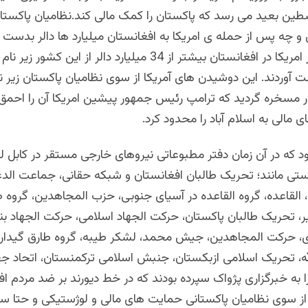
سطین بعید می رسد که پاکستان را کمک مالی کند.نظامیان پاکستان
 چه پس از حمله ی امریکا به افغانستان میلیارد ها دالر بدست آو
در زمان حضور امریکا در افغانستان بیشتر از 34 میلیارد دالر از این کشور 
آوردند. این دوشیدن های آمریکا از سوی نظامیان پاکستان زیر نام
ر مسخره گردید که ترامپ رئیس جمهور پیشین امریکا آن را احمق 
 مالی به اسلام آباد را محدود کرد.
ستی مانند؛ تحریک طالبان افغانستان و شبکه حقانی، جماعت الدع
 القاعده، گروه القاعده در آسياى جنوبى، حزب المجاهدین، گروه طا
ر، تحریک طالبان پاکستان، حرکت الجهاد اسلامی، حرکت الجهاد ب
، حرکت المجاهدین، جیش محمد، لشکر طیبه، گروه طارق گیدار
لله، تحریک اسلامی ازبکستان، جنبش اسلامی ترکمنستان، اتحاد جه
به خبرگزاری پژواک سپرده بودند که در خط دیورند بر ضد مردم اف
 از سوی نظامیان پاکستانی حمایت های مالی و لوژستیکی و حتا 