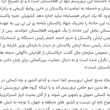
 «منشاء این تروریسم تنها در افغانستان است.» و او تصریح کرد 
تان و «حمله به تمامیت» پاکستان بر «این روابط تاریخی و برادرانه
افزود که یک «برادر همسایه» نباید اجازه دهد کشورش علیه پاکستا
 این حادثه را تحریک جهاد پاکستان شاخه ی تی تی پی به عهده
تانی عامل این حادثه را یک شهروند افغانستان خواندند. پس از ا
یس ارتش پاکستان و ندیم احمد انجم رئیس دستگاه ی استخبارات
دند. رئیس ستاد ارتش پاکستان در دیدار با بلینکن وزیر خارجه ی ا
مومی سازمان ملل گفت: «پاکستان از افزایش ناگهانی حمله ها
نگران شده است و به دنبال حمایت بین‌المللی برای پایان دادن ب
غانستان است.»
نکه منبع اصلی تروریسم کجا است و کدام کشور و چه کسانی در 
ها بدین سو حامی تروریسم اند و یا اینکه گروه های تروریستی د
 کسانی تمویل و تجهیز می شوند و از آنان بحیث ابزار استراتیژی
وع تازه ای نیست و کشور های منطقه و جهان با توجه به تنش ها
ان و هند و رخداد های پنج دهه ی گذشته در افغانستان به خوبی 