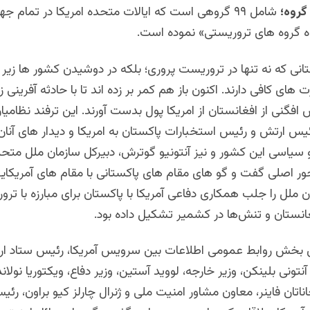
شامل ٩٩ گروهى است که ایالات متحده امریکا در تمام ج
گروه هاى تروریستی» نموده است.
انی که نه تنها در تروریست پروری؛ بلکه در دوشیدن کشور ها زیر نا
های کافی دارند. اکنون باز هم کمر بر زده اند تا با حادثه آفرینی زی
 افگنی از افغانستان از امریکا پول بدست آورند. این ترفند نظامیا
س ارتش و رئیس استخبارات پاکستان به امریکا و دیدار های آنان 
 سیاسی این کشور و نیز آنتونیو گوترش، دبیرکل سازمان ملل متحد
حور اصلی گفت و گو های مقام های پاکستانی با مقام های آمریکا
ملل را جلب همکاری دفاعی آمریکا با پاکستان برای مبارزه با ترو
غانستان و تنش‌ها در کشمیر تشکیل داده بود.
رش بخش روابط عمومی اطلاعات بین سرویس آمریکا، رئیس ستاد ا
آنتونی بلینکن، وزیر خارجه، لووید آستین، وزیر دفاع، ویکتوریا نولان
اناتان فاینر، معاون مشاور امنیت ملی و ژنرال چارلز کیو براون، رئ