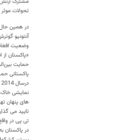
مشترک ارتش آ
تحولات موثر 
در همین حال، 
آنتونیو گوترش
وضعیت افغانس
«پاکستان از ا
حمایت بین‌الم
پاکستانی حمله
د
نمایشی خاک در
های پنهان تهد
تایید می گذا
تی پی در واق
در پاکستان به
بستن کشکول به