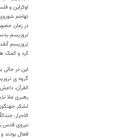
اوکراین و فل
تهاجم شوروی و
تروریسم بدست 
تروریسم آنقد
کرد و کمک های
گروه ی تروری
القرآن، داعش،
رهبری ملا نذی
لشکر جهنگوی
الاحرار، جندا
نیروی قدس را 
فعال بودند و