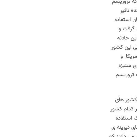
که تروریسم
» تاثیر
ن استفاده
 گرفت و
ین حادثه
ی این کشور
مریکا و
ی ستیزه
ه تروریسم
کشور های
ر کدام کشور
ک استفاده
ی دیرینه ی
می دانند که