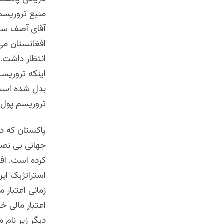
منبع تروریسم
آقای آصف سر 
افغانستان می
انتظار داشت. 
اينکه تروریست
بدل شده است ت
تروریسم پول 
پاکستان که د
جهانی بی نصی
کرده است. اف
استراتژیک ای
زمانی اعتبار 
اعتبار مالی خ
دیگر زیر نام م