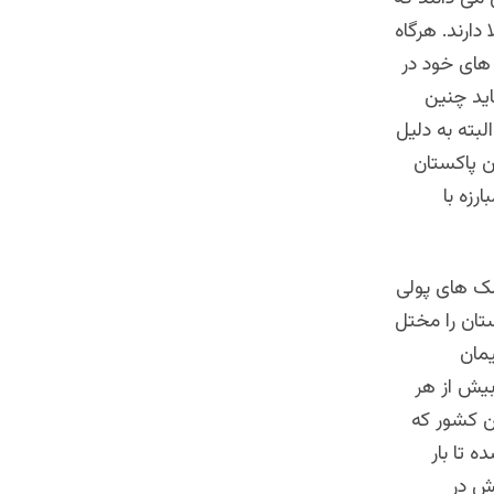
ارند. هرگاه
های خود در
اید چنین
بته به دلیل
ان پاکستان
رزه با
مک های پولی
تان را مختل
مان
بیش از هر
ین کشور که
 تا بار
یش در