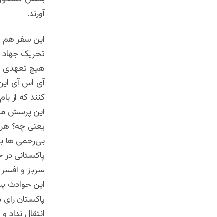
آورند.
این سفر هم چن
تحریک جهاد ا
هیچ تعهدی پا
آی اس آی این 
کنند که از با
این پرسش مطر
یعنی چه؟ هرچ
بی‌رحمی ها بر
سرباز و افسر
پاکستان رای ب