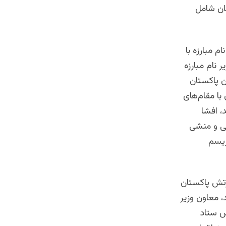
هان شامل
م مبارزه با
ر نام مبارزه
ن پاکستان
با مقام‌های
، افشا
یی و منشی
ریسم
رتش پاکستان
د، معاون وزیر
یس ستاد