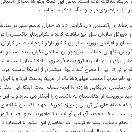
مریکا، ملاقات کرده است. محور این گفت و‌گو ها مسائل امنیتی 
بر ثبات راهبردی در جنوب آسیا ذکر شده است.
رسانه ی پاکستانی دان گزارش داد که جنرال عاصم منیر در سفرش ب
، دبیرکل سازمان ملل، نیز ملاقات کرده و نگرانی‌های پاکستان را در 
تان و افزایش تروریسم از این کشور بازگو کرده است. در گزارش 
فزایش ناگهانی حملات ستیزه‌جویان اسلامی نگران شده است و به 
للی برای پایان دادن به تروریسم فرامرزی از افغانستان است.» شا
 بر تی تی پی را مطرح کند تا پول بیشتری از امریکا بدست آورد. 
رسال 2014 زیر نام ضرب العضب میلیاردها دالر از امریکا بدست آورد و با اج
 چشمان امریکایی ها زد؛ اما آنچه مسلم است، اینکه این سفر در 
ید تروریسم از افغانستان به پاکستان را آشکار می سازد و بر این
رد که حمله های تی تی پی و بویژه تحریک جهاد پاکستان شاخه ی 
ع دست ساخت جدید آی اس آی است تا ماموریت های جدید تروری
 انجام برساند. البته به ترتیبی که نظامیان این کشور با استفاده از
 گردن به دنبال امریکا بروند و بار دیگر مزد تروریست پروری خو