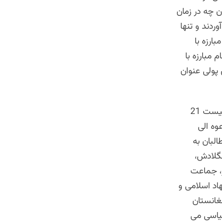
 چه در زمان
ردند و تنها
زیر نام مبارزه با
 مبارزه با
پولی عنوان
این در حالی بود که در آن زمان دفتر مطبوعاتی نیروهای خارجی مستقر در کابل لیست 21
وه الی
لبان به
نگلادش،
، جماعت
اد اسلامی و
غانستان
سیاسی می