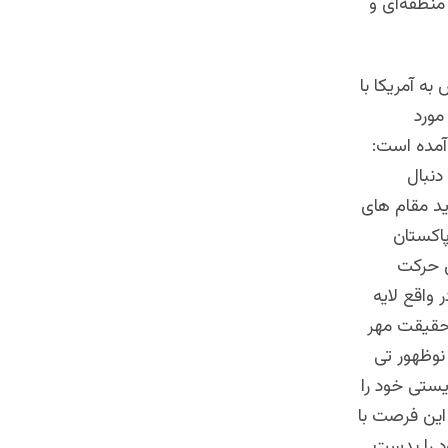
منطقه‌ای و
ه آمریکا با
مورد
آمده است:
دنبال
ید مقام های
پاکستان
رای حرکت
واقع لایه
 حقیقت مهر
نوظهور تی
ستی خود را
 این فرصت با
د را بدست