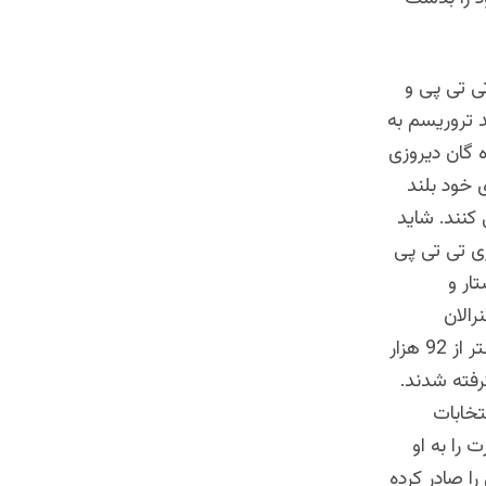
تی تی پی و
 تروریسم به
 گان دیروزی
 خود بلند
 کنند. شاید
ی تی تی پی
ار و
رالان
پاکستانی در خیانت به مردم این کشور نام دارند. در 16 دسامبر سال 1970 بیشتر از 92 هزار
رفته شدند.
در انتخابات
 را به او
 مدنی را صادر کرده