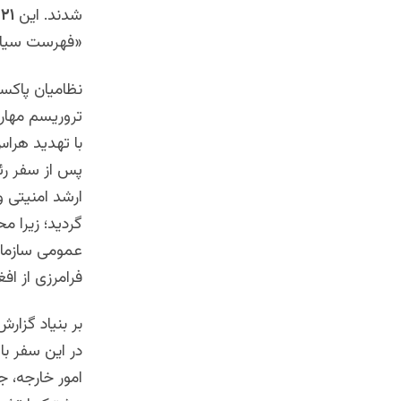
شدند. اين
٢١ گروه؛
«فهرست سیاه 
نظامیان پاکست
تروریسم مهارت 
با تهدید هراس
پس از سفر رئی
ارشد امنیتی و
گردید؛ زیرا م
عمومی سازمان 
فرامرزی از اف
بر بنیاد گزا
در این سفر با 
امور خارجه، ج