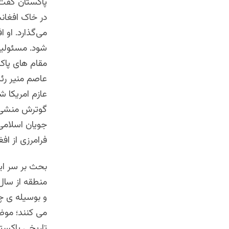
پاکستان گفت:
در خاک افغانس
می‌گذارد. او 
شود. مسئولیت
مقام های پاکس
عاصم منیر رئ
عازم امریکا ش
گوترش منشی ع
جویان اسلامی 
فرامرزی از اف
بحث بر سر ای
منطقه از سال 
و بوسیله ی چه
می کنند؛ موض
تاریخی پاکست