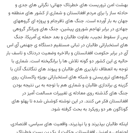
بهشت امن تروریست های خطرناک جهانی؛ نگرانی های جدی و
حادثه ساز را برای مردم افغانستان و شماری از کشور های منطقه و
جهان به بار آورده است. جنگ های نافرجام و پروژه ای گروههای
جهادی در برابر تهاجم شوروی پیشین، جنگ های ویرانگر گروهی
پس از سقوط نجیب، بغاوت طالبان و بعد حمله ی آمریکا، جنگ
های استخباراتی طالبان در تبانی مستقیم دستگاه ی جهنمی آی اس
آی در برابر حکومت افغانستان و بالاخره وضعیت دردناک و تاسف بار
حالیه ی این کشور دو گونه تلاش ها را برانگیخته است. شماری با
توجه به انعطاف ناپذیری های طالبان و پیوند های تنگاتنگ آنان با
گروه‌های تروریستی و شبکه های استخباراتی بویژه پاکستان، روی
گزینه ی براندازی طالبان و شماری هم با توجه به بی نتیجه بودن
جنگ های گذشته روی معادله ی تغییرات مسالمت آمیز در
افغانستان فکر می کنند. در این نوشته کوشش شده تا پهلو های
گوناگون هر دو رویکرد به بحث گرفته شود.
اینکه طالبان بپذیرند و یا نپذیرند، واقعیت های سیاسی، اقتصادی،
اجتماعی و امنیتی افغانستان، حکایت از یک بن بست خطرناک