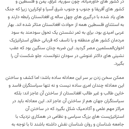
در کشور های خاورمیانه، چون سوریه، عراق، یمن و فلسطین و
کشور های آفريقا و جنوب و جنوب شرق آسیا و اوکراین؛ زیرا که جنگ
های یاد شده با درگیری های چهل ساله ی افغانستان رابطه دارند و
به استثنای فلسطین همه از حوادث افغانستان متاثر شده اند. بهار
عربی امیدی بود، برای به ثمر نشستن یک تحول سودمند به سود
مردمان کشور های منطقه و با تاسف که قربانی خطای استراتیژیک
اخوان‌المسلمین مصر گردید. این ضربه چنان سنگین بود که عقب
نشینی های داکتر غنوشی در سودان نتوانست، جلو شکست آن را
بگیرد.
ممکن سخن زدن بر سر این معادله ساده باشد؛ اما کشف و ساختن
این معادله چندان امری ساده نیست و نه تنها سیاستگران فاسد و
خاین طالب و غیر طالب افغانستان از ساختن آن عاجز اند؛ بلکه
سیاستگران جهان هم از ساختن آن عاجز اند. این معادله باید در
مراکز مهم علمی و آکادمیک شکل بگیرد که در ساختن آن
استراتیژیست های بزرگ سیاسی و نظامی در همکاری نزدیک با
جامعه شناسان و روان شناسان نقش داشته باشند تا با توجه به