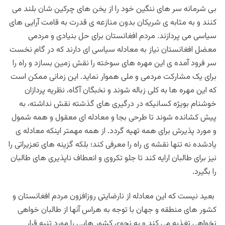
بی شرمانه سر های ننگین خود را از یخن های چرکین شان بلند می
کنند و به مثابه ی شریکان بدون منازعه ی قدرت به قامت آرایی های
سیاسی می پردازند. مردم افغانستان برای حل بنیادی و مردمی
معضل افغانستان نیاز به معادله سیاسی ای دارند که در گام نخست
سر فرود آمده ی این مهره های سوخته را نقش زمین بسازد و راه را
برای یک مشارکت مردمی و ملی هموار نماید. این زمانی ممکن است
که این مهره ها به کلی زباله شوند و نخبگان آگاه، نظریه پردازان
خوشنام بویژه کسانیکه در درگیری های گذشته نقش نداشته، به
پیش کشانده شوند تا طرحی بجا و معادله ای معقول و همه شمول
و مورد پذیرش برای همه تهیه گردد. از همه مهمتر اینکه معادله ی
یادشده نه تنها نقشه ی راه را معرفی کند؛ بلکه گزینه های تعزیراتی را
نیز برای طالبان ارايه کند تا جلو تکروی و انعطاف ناپذیری های طالبان
را بگیرد.
بعید نیست که این معادله از نارضایتی روزافزون مردم افغانستان و
کشور های منطقه و جهان با توجه به هراس آنها از طالبان خواهی
نخواهی تغذیه می کند و به نحوی کشور هایی را مورد تنبه قرار