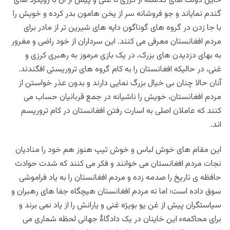
خاین دولت های گذشته از کرزی تا غنی و پیش از آن با رویکرد های
گندم نمایاند و جو فروشانه سر از یخن هامون بدر کرده و خویش را
با جا زدن در گروه های گوناگون دایه های شیرین تر از مادر برای
مردم افغانستان معرفی می کنند. این سرداران از خود راضی و مغرور
به بهای دزدیدن های بزرک، در یک بازی مرموز به رهبری کرزی و
غنی، در حالیکه افغانستان را به کام گروه های تروریستی افگندند.
آنان حالا چنان بی خیال بزرگ نمایی دارند و بدون عذر خواستن از
مردم افغانستان، خویش را ناشیانه در جمع قربانیان حساب می
کنند که عاملان اصلی به اسارت رفتن افغانستان در کام تروریسم
اند.
این مقام های خوش لباس و خوش تیپ هنوز هم خود را منادیان
نجات مردم افغانستان می خوانند و فکر می کنند که شدت حوادث
حافظه ی تاریخ را صدمه زده و مردم افغانستان را به یاد فراموشی
سوق داده است؛ اما نه مردم افغانستان هیچگاه جفا های رهبران و
سیاستگران پیش از غن یو بویژه غنی و یارانش را از یاد نمی برند و
برای محاکمهء این خاینان در یک دادگاۀ جهانی لحظه شماری می