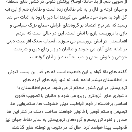
از سویی هم، از بد حادثه اوضاع پرتنش کنونی در کشور های منطقه
و جهان قرعه ی فال را به نام طالبان زده است و طالبان هم از این آب
گل آلود به سود خود ماهی می گیرند؛ اما دیر یا زود به اثبات خواهد
رسید که هر نوع اعتماد بر گروه‌های افراطی خطای بزرگ سیاسی و
بازی با تروريسم بازی با آتش است. این در حالی است که مردم
افغانستان در آتش تروریسم می سوزند، آسیاب سنگ افراطیت دینی
بر شانه های آنان می چرخد و طالبان در زیر ردای دین و شریعت
خوشی و خوش بختی و امید به آینده را از آنان گرفته اند.
گفته های بالا گواه بر این واقعيت است که هر قدر بن بست کنونی
در افغانستان بیشتر ادامه یابد، نه تنها پایه های گروه های
تروریستی در این کشور محکم تر می شود، مردم افغانستان با
دشواری های افزونتری روبرو می شود و طالبان با تصویب قانون
اساسی برخاسته از فهم افراطیت دینی خشونت ها، ستمروایی ها،
تبعیض و ستم قومی را قانونی خواهند ساخت ؛ بلکه در کنار این ها
صدور و نفوذ تروریسم و گروه‌های تروریستی به سایر نقاط جهان نیز
قانونیت پیدا خواهد کرد. حال که در نتیجه ی توطئه های گذشته