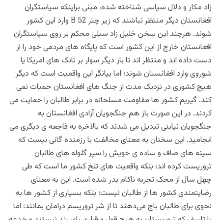
زاد مکار و دلال سیاسی شناخته شده، مبنی براینکه سیاستگران
افغانستان دیگر منتظر نباشند که زیر چتر B 52 وارد این کشور
شوند. هرچند این سخن خلیل زاد سیلی محکم بر روی سیاستگران
افغانستان خارج از این کشور است که پایگاه های مردمی خود را از
دست داده اند و منتظر اند تا بار دیگر سوار بر تانک های امریکا یا
شوروی وارد افغانستان شوند؛ اما بیانگر این واقعیت است که دیگر
هیچ کشوری در نزدیک مدت از جنگ های افغانستان حمیات نمی
کند. گیریم کشور ها مقاومت مسلحانه در برابر طالبان را حمایت می
کردند. در این صورت باز هم جنگجویان آزادی افغانستان به
جنگجویان نیابتی تبدیل می شدند که بالاخره به فاجعه ی دیگری می
انجامید. این سخنان به معنای مخالفت با رزمنده گانی نیست که
سینه های صاف و ساده ی خویش را سپر گلوله های طالبان
تروریست کرده اند؛ بلکه واقعیت های تلخ کشور ما است که طی
چهل سال از محک تجربه ناکام بدر شده است. این به معنای
رضایتمندی کشور ها از طالبان نیست؛ بلکه بسیاری از کشور ها به
نحوی برای طالبان باج می‌دهند تا از شر تروریسم درامان بمانند؛ اما
با تاسف که تروریستان به هیچ قول و قراری پای بند نیستند و خدعه