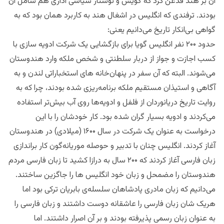
آن بر هند قدغن کرد که گویش و نوشتار سیاسی اداری هم شامل آن
بودند. ترفندی که انگلیس در اشغال هند به کاربرد همان بود که به
گواهی بی‌انکار تاریخ می‌دانیم یعنی:
حدود ۲۰۰ نفر انگلیس گویا برای بازگشایی یک شرکت ادویه سازی با
کسب اجازت و جواز از دربار سلطنتی و شخص ملکه وارد هندوستان
می‌شوند. البته که آن سفر در پنهان‌خانه های استخباراتی لندن و به
آگاهی و‌ استیذان مستقیم ملکه برنامه‌ریزی شده بودند، چرا که به
روایت تاریخ دریانوردان از فلفل و ادویه‌ها روی آب بیش‌تر استفاده
می‌کردند و ادویه بسیار گران شده بود. کار خودشان را با این
درخواست به عنوان یک شرکت در سال ۱۶۰۰ (میلادی) در هندوستان
آغاز کردند. انگلیس چنان با تدبیر و حوصله موریانه‌گون کار براندازی
زبان فارسی آغاز کردند که ۲۰۰ سال به درازا کشید تا زبان فارسی مردم
هندوستان را مضمحل و زبان خود انگلیس ها را جاگزین ساختند.
می‌دانیم که زبان مادری پادشاهان سلسله‌ی بابریان ترکی بود اما
هریک شان زبان فارسی را عاشقانه دوست داشتند و زبان فارسی را
به عنوان زبان رسمی پذیرفته بودند و بر آن اصرار داشتند. اما