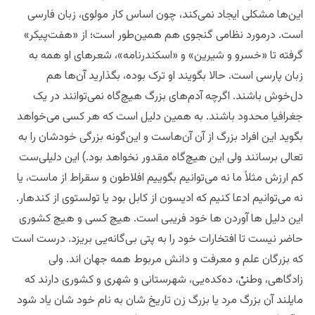
این‌ها مشکلی ایجاد نمی‌کند، چون اساس کار مولوی، زبان فارسی
است. درمورد نظامی گنجوی هم همین‌طور است؛ از «هفت‌پیکر»
گرفته تا «خسرو و شیرین» و «اسکندرنامه»، شعرهای او همه به
زبان پارسی است. حالا بگویند او ترک بوده، بگذارید آن‌ها هم
دل‌خوش باشند. اگرچه آدم‌های بزرگ هیچ‌گاه نمی‌توانند در یک
جغرافیا محدود باشند. به همین دلیل است که هر کسی می‌خواهد
بگوید این افراد بزرگ از آن آن‌هاست و این‌گونه بزرگی خودشان را به
تعالی برسانند ولی این هیچ‌گاه مقدور نخواهد بود.‌) این دلیلی‌ست
کم ارزش مثلاً ما نه می‌توانیم بگوییم افلاطون و سقراط از ماست، یا
نه می‌توانیم ادعا کنیم که ادیسون از کابل بود یا تولستوی از کندهار.
این دلیل ها آوردن ها خود فریبی است. هیچ کسی و‌ هیچ کشوری
حاضر نیست تا افتخارات خود را به پتی بی‌گانه‌یی بریزد. درست است
که بزرگان علم و معرفت و ‌دانش مربوط همه جهان اند. ولی
زادگاهی، وطنیْ، ده‌کده‌یی، شهرستانی و شهری ‌و کشوری دارند که
مایلند آن بزرگ مرد یا بزرگ زن تاریخ شان به نام خود شان یاد شود