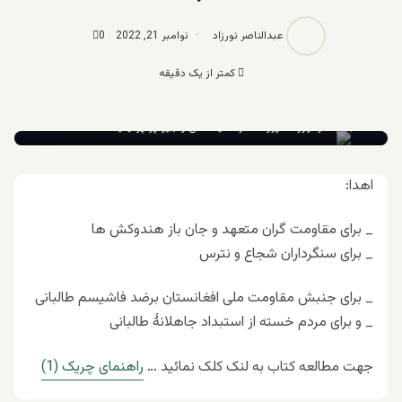
عبدالناصر نورزاد
نوامبر 21, 2022
0
کمتر از یک دقیقه
عبدالناصر نورزاد _ پزوهشگر امنیت ملی و جیو پو پولیتیک
اهدا:
_ برای مقاومت گران متعهد و جان باز هندوکش ها
_ برای سنگرداران شجاع و نترس
_ برای جنبش مقاومت ملی افغانستان برضد فاشیسم طالبانی
_ و برای مردم خسته از استبداد جاهلانۀ طالبانی
جهت مطالعه کتاب به لنک کلک نمائید …
راهنمای چریک (1)