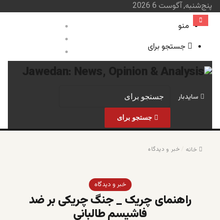
پنج‌شنبه, آگوست 6 2026
منو
ورود
نوشته تصادفی
جستجو برای
سایدبار
صفحه نخست
خبر و 
سایدبار
جستجو برای
/
خبر و دیدگاه
خانه
خبر و دیدگاه
راهنمای چریک _ جنگ چریکی بر ضد
فاشیسم طالبانی