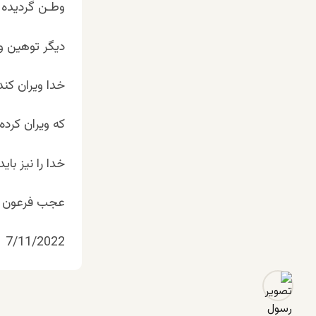
وطـن گردیده ز
دیگر توهین و
خدا ویران کند
که ویران کرد
خدا را نیز بای
عجب فرعون می
7/11/2022