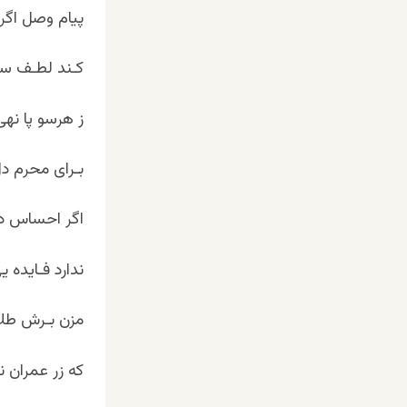
پیام وصل اگر
کـند لطـف سـل
ز هرسو پا نهی
بـرای محرم دل
اگر احساس دل‏ه
ندارد فـایده ی
مزن بـرش طلا
که زر عمران ن