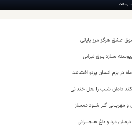
با رسالت
وق عشق هرگز مرز پایانی
 پیوسته سـازد بـرق نیرانی
 در بزم انسان پرتو افشانند
ند دامان شـب را لعل خندانی
 و مهربـانی گـر شـود دمساز
درمـان درد و داغ هـجــرانی