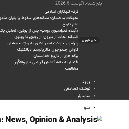
پنج‌شنبه, آگوست 6 2026
فرقه تبهکاران اسلامی
تحولات بدخشان؛ نشانه‌های سقوط یا پایان مأمو
علم تاریخ
«آینده فدراسیون روسیه پس از پوتین؛ تحلیل ی
افسانه نجات از بیرون؛ از رجوی تا پهلوی
خبر فوری
پیرامون حوادث اخیر کشور به ویژه بدخشان
کاوشِ چندو‌چونِ ماتریالیسم دیالکتیک
برگه های از تاریخ افغانستان
افتخار به دانشگاهیان آ ریایی تبارِ والاگُهر
مخالفت
ورود
نوشته تصادفی
سایدبار
منو