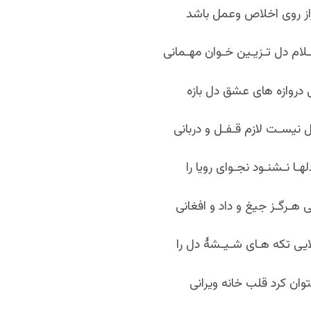
از روی اخلاص وعمل باشد
ام دل تـزیـین خـوان مهـمانی
 دروازه های عشق دل بازه
 نیسـت لازم قـفـل و دربانی
ـا نـشنـود نجـوای رویا را
ی هـرگـز جیغ و داد و افغانی
یی تکه هـای شـیـشۀ دل را
توان کرد قلب خانه ویرانی