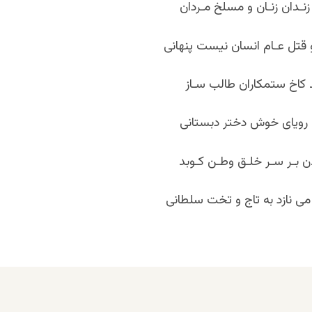
نـدان زنـان و مسلخ مـردان
 قتل عـام انسان نیست پنهانی
 کاخ ستمکاران طالب سـاز
ه رویای خوش دختر دبستانی
دن بـر سـر خلـق وطـن کـوبد
 نازد به تاج و تخت سلطانی