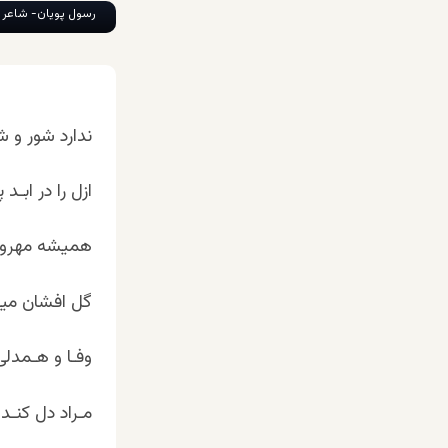
رسول پویان- شاعر 
ندارد شور و ش
ازل را در ابـد
همیشه مهروماه
گل افشان میک
وفـا و هـمدلی
مـراد دل کنـد 