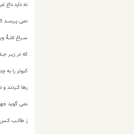
نه دارد داغ غ
نمی پـرسـد کس
سـراغ لانـۀ وی
که در زیـر جـف
کبوتر را به چ
رها کـردند و 
نمی گوید جهان
ز طالـب کـس نـ