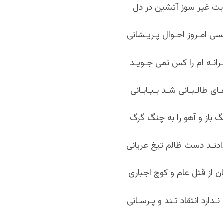
ربت غیر سوز آتشین در دل
ی امـروز احـوال پـریـشانی
ـرانـه ام را کس نمی جـویـد
ـای طالـبـانی شـد بـیـابـانی
نگ باز و آهو را به چنگ گرگ
دادنـد دست ظالم تیغ عریانی
 از قتل عام و کوچ اجباری
دارد انتقاد تـند و پـرسـانی