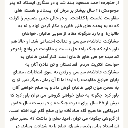
از حنجرهء احمد مسعود بلند شد و در سنگری ایستاد که پدر
مرحومش ۲۱ سال پیشتر بر عرش آن ایستاد و هسته های
مقاومت نخست را گذاشت. او در حالی چنین تصمیم را گرفت
که نه به وعده های غنی خاین و مکار گردن نهاد و نه به
طالبان؛ او با رد هرگونه مقام از سویی طالبان، خواهان
مشارکت عادلانهء سیاسی و عدالت اجتماعی شد. او حالا هم
باور دارد که جنگ راهء حل نیست و مقاومت در واقع پادزهر
تمامیت خواهی های طالبان است. کنار آمدن طالبان به
خواست اکثریت مردم افغانستان و تن دادن آنان به
مشارکت عادلانهء سیاسی و رفتن به سوی انتخابات، معنای
پایان هرنوع مقاومت را دارد؛ اما تا آن زمان، هرگز نمی توان
به سخن میان تهی طالبان گوش داد و به صلح خواهی آنان
باور کرد. چگونه به صلح خواهی گروهی می توان باور کرد که
بیش از ۲۵ سال برای قدرت جنگیده و در بیست سال حضور
امريکايی ها هیچ گاه صادقانه برای صلح گام نپرداخته است.
از گروهی چگونه می توان، امید صلح را داشت که سفیر صلح
آن استاد ربانی رئیس شورای صلح را به شهادت رساند. در