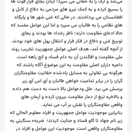
می‌شد و ارگ را به حقانی می سپرد؛ اینان بجای فرار قوت ها
را بسیج کرده و به کمک نیرو های مردمی به دفاع از کابل و
افغانستان می پرداختند. در حالی که غنی شهر ها و پایگاه
های نظامی را به طالبان می سپرد و اما این عوامل مفسد که
حالا ادعای مقاومت دارند؛ ناظر رخداد ها بودند و بجای
توبیخ غنی و دفاع در فکر فرار و انتقال پول های خود بودند.
از آنچه گفته آمد، هدف اصلی عوامل جمهوریت تخریب روند
ملی مقاومت و افگندن آن به دام فساد و کج راهه است.
داعیه داران اصلی مقاومت به این موضوع آگاه باشند که
هرگونه بی تفاوتی به مسایل یادشده حقانیت مقاومتگران
گران را در برابر تمامیت خواهی طالبان و آی اس آی زیر
پرسش می برد. علل ودعوامل بالا دست به دست هم داده
و بالاخره تیغ از دمار مقاومت بیرون کرده و آرمان های
واقعی مقاومتگران را نقش بر آب می نماید.
بنابراین موجودیت عوامل جمهوریت و افراد معلوم الحالی که
زیر نام جهاد تا گلو فساد و جنایت کردند؛ ضربهء سنگینی به
مقاومتگران واقعی است. موجودیت این عوامل و افراد در