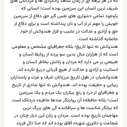
که در هر برهه ای از زمان شاهد رادمردی ها و مردانگی های
شریف ترین انسان این سرزمین بوده است؛ انسانی که
باوجود تمامی دشواری های نفس گیر حق دفاع از سرزمین
خویش را مهم تر از آب و نان پنداشته است و برای دفاع از
حق و آزادی و عدالت در نشیب و فراز هندوکش از خود
جانمایه گذاشته است.
هندوکش نه تنها تاریخ؛ بلکه جغرافیای مشخص و معلومی
است که از هزاران سال بدین سو پرده از روابط انسان و
طبیعتی بر می دارد که مردان و زنانش بخاطر انسان و
انسانیت و آزادی و عدالت از هیچ قربانی دریغ نکرده اند‌.
هندوکشیان در طول تاریخ مرزبانان شرف و عزت و پاسداران
زیبایی و حقیقت بوده اند. هندوکش نه تنها نمادی از تاریخ
و جغرافیای از درد و رنج بیکران یک مردم و یک سرزمین
است؛ بلکه حافظهء آن روایتگر صدها خاطرهء دردناک است
که بیانگر شکست ها و سرافکنده گی های بزرگ ترین
مهاجمان تاریخ بوده است. مردان و زنان این دیار چنان در
شجاعت و دلاوری شهرهء آفاق بوده اند که حتا ذال فرزند