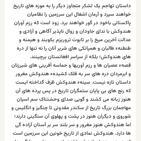
داستان تهاجم یک لشکر متجاوز دیگر را به موزه های تاریخ
خواهند سپرد و آرمان اشغال این سرزمین را نظامیان
پاکستانی باخود در گور خواهند برد. زود است که رزم آوران
هندوکش با ندای جاودان و زوال ناپذیر آگاهی و آزادی و
عدالت آخرین میخ را بر تابوت تروریزم بکوبند و هیمنه و
طنطنهء طالبان و همپاتکی های شریر آنان را نه تنها از دره
های هندوکش؛ بلکه از سراسر افغانستان برچینند.
قصهء عصیان ها و رزم آوریها و حماسه آفرینی های شیرزنان
و ابرمردان دره های سر به فلک کشیدهء هندوکش مغرور
داستان تازه نیست. سینهء هندوکش ظرف گداخته ایست
که رنج های بی پایان ستمگران تاریخ در پس پرده های آن
هنوز زبانه می کشند و گویی صدای وحشتناک سم اسپان
مهاجمان بزرگ تاریخ از سکندر مقدونی تا چنگیز و انگلیس و
شوروی و دیگران هنوز در پشت و پهلوی آن سنگینی دارند؛
اما هندوکش هنوز مغرور و سر بلند سر بر آستان آزاده گی
ها دارد. هندوکش نمادی از تاریخ خونین این سرزمین است