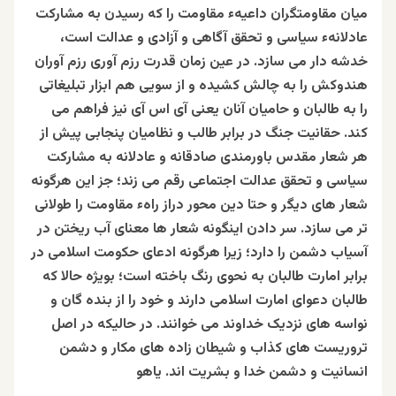
میان مقاومتگران داعیهء مقاومت را که رسیدن به مشارکت
عادلانهء سیاسی و تحقق آگاهی و آزادی و عدالت است،
خدشه دار می سازد. در عین زمان قدرت رزم آوری رزم آوران
هندوکش را به چالش کشیده و از سویی هم ابزار تبليغاتی
را به طالبان و حاميان آنان یعنی آی اس آی نیز فراهم می
کند. حقانیت جنگ در برابر طالب و نظامیان پنجابی پیش از
هر شعار مقدس باورمندی صادقانه و عادلانه به مشارکت
سیاسی و تحقق عدالت اجتماعی رقم می زند؛ جز این هرگونه
شعار های دیگر و حتا دین محور دراز راهء مقاومت را طولانی
تر می سازد. سر دادن اینگونه شعار ها معنای آب ریختن در
آسیاب دشمن را دارد؛ زیرا هرگونه ادعای حکومت اسلامی در
برابر امارت طالبان به نحوی رنگ باخته است؛ بویژه حالا که
طالبان دعوای امارت اسلامی دارند و خود را از بنده گان و
نواسه های نزدیک خداوند می خوانند. در حاليکه در اصل
تروریست های کذاب و شیطان زاده های مکار و دشمن
انسانیت و دشمن خدا و بشریت اند. یاهو