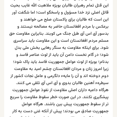
این قتل تمام رهبران طالبان بویژه ملاهبت الله غایب بحیث
قاتل اصلی نزد خدا مسؤول و پاسخگو است؛ اما شگفت آور
این است که طالبان برای پاکستان صلح می خواهند و
برعکس با مردم افغانستان حاضر به مصالحه نیستند و
بدسور آی اس آی طبل جنگ می کوبند. بنابراین مقاومت حق
مسلم مردم افغانستان است و این مقاومت باید سراسری
شود‌. برای اینکه مقاومت به سنگر رهایی بخش ملی بدل
شود؛ در گام نخست دامن آن باید از لوث عناصر فاسد و
بدنام؛ بویژه از لوث عوامل جمهوریت فاسد باید پاک شود؛
زیرا امروز زنان و مردان افغانستان چشم امید به مقاومت
دوم دوخته اند و آن را مایهء دلگرمی و عامل نجات کشور از
سیطرهء آهنین طالبان بدوی و آی اس آی تلقی می کنند.
هرگاه داعیه داران اصلی مقاومت از نفوذ عوامل جمهوریت
پیشگیری نکنند. در این صورت خطر سقوط مقاومت را سریع
تر از سقوط جمهوریت پیش بين باشند. هرگاه عوامل
جمهوریت صادق می بودند؛ پیش از آنکه غنی دست به کار