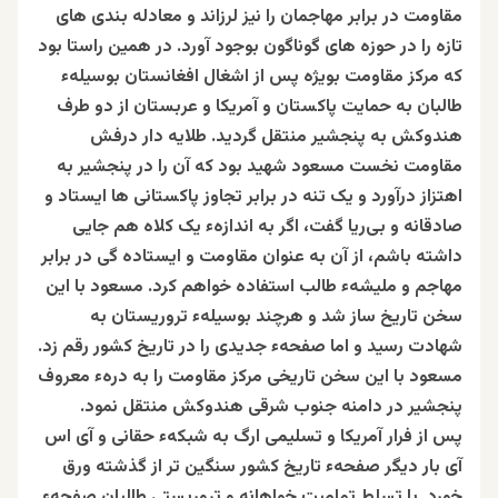
مقاومت در برابر مهاجمان را نیز لرزاند و معادله بندی های
تازه را در حوزه های گوناگون بوجود آورد. در همین راستا بود
که مرکز مقاومت بویژه پس از اشغال افغانستان بوسیلهء
طالبان به حمایت پاکستان و آمریکا و عربستان از دو طرف
هندوکش به پنجشیر منتقل گردید. طلایه دار درفش
مقاومت نخست مسعود شهید بود که آن را در پنجشیر به
اهتزاز درآورد و یک تنه در برابر تجاوز پاکستانی ها ایستاد و
صادقانه و بی‌ریا گفت، اگر به اندازهء یک کلاه هم جایی
داشته باشم، از آن به عنوان مقاومت و ایستاده گی در برابر
مهاجم و ملیشهء طالب استفاده خواهم کرد. مسعود با این
سخن تاریخ ساز شد و هرچند بوسیلهء تروریستان به
شهادت رسید و اما صفحهء جدیدی را در تاریخ کشور رقم زد.
مسعود با این سخن تاریخی مرکز مقاومت را به درهء معروف
پنجشیر
در دامنه جنوب شرقی هندوکش منتقل نمود.
پس از فرار آمریکا و تسلیمی ارگ به شبکهء حقانی و آی اس
آی بار دیگر صفحهء تاریخ کشور سنگین تر از گذشته ورق
خورد. با تسلط تمامیت خواهانه و تروریستی طالبان صفحهء