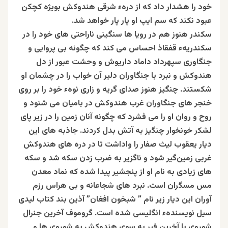
خود را هشدار داد که از درهء شرقی هندوکش بویژه کچکن
عبود نکند که سم ایپ او پار پار خواهد شد.
سکندر هنوز هم در رویا ها سنگینی ناراحتی های خود را در
سکندریهء قفقاذ احساس می کند که چگونه بی پروایی و
جنگاوری سپهرداد داماد داریوش و وحشت عبور از دل
هندوکش و نبرد با جنگاوران دلیر آن
خواب را در چشمان او
شکستند.
چنگیز هنوز صدای گریه و زاری نوهء خود را بر روی
خنجر های جنگاوران غرب هندوکش در بامیان می شنود و
روح و روان او را می فشرد که چگونه آنان زمین را در زیر پای
لشکر خونخوار چنگیز به آتش بدل کردند. جاذبه های اين
دیار یعقوب لیث صفار را واداشت تا در دره های هندوکش
غربی زمین‌گیر شود و ناگزیر به ضرب زدن سکه شد و سکه
های زیادی به نام او از پنجشیر پیدا شده که نماد معدن
مس مسگران است. نبرد های شجاعانه و بی هراس رزم
آوران این دیار زیر نام ” شبخون افغان” آذین بند کتاب لیدی
سیل نویسندهء انگلیسی شده است. گروموف آخرین جنرال
شوروی با آخرین فیر به سوی هندوکش به شوروی ها و