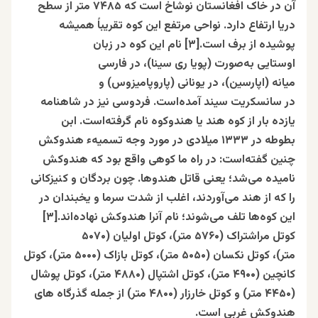
آن در خاک افغانستان نوشاخ است که ۷۴۸۵ متر از سطح
دریا ارتفاع دارد. نواحی مرتفع این کوه تقریباً همیشه
پوشیده از برف است.[۳]
نام این کوه در زبان
اوستایی به‌صورت (پویا ری سینا)، در فارسی
میانه (اپارسین)، در یونانی (پاروپامیزوس) و
در سانسکریت سیند آمده‌است. فردوسی نیز در شاهنامه
یازده بار از کوه هند یا هندوکوه نام گرفته‌است. ابن
بطوطه در ۱۳۳۳ میلادی در مورد وجه تسمیهء هندوکش
چنین گفته‌است: در راه ما کوهی واقع بود که هندوکش
نامیده می‌شد؛ یعنی قاتل هندوها. چون بردگان و کنیزکانی
را که از هند می‌آوردند، اغلب از شدت سرما و یخبندان در
این کوه‌ها تلف می‌شوند؛ نام آنرا هندوکش نهاده‌اند.[۳]
کوتل مراشتراک (۵۷۶۰ متر)، کوتل اولیان (۵۰۷۰
متر)، کوتل نکسان (۵۰۵۰ متر)، کوتل بازاک (۵۰۰۰ متر)، کوتل
کانچین (۴۹۰۰ متر)، کوتل اشتپال (۴۸۸۰ متر)، کوتل پوشال
(۴۴۵۰ متر) و کوتل خارزار (۴۸۰۰ متر) از جمله گذرگاه های
هندوکش غربی است.