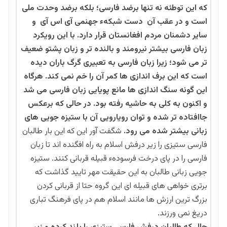
که این توطئه نه تنها برضد فارسی؛ بلکه برضد وحدت ملی
است و در عقب آن دست شبکهء جهنمی آی اس آی و
سایر دشمنان مردم افغانستان قرار دارد. با این رویکرد
زبان فارسی بیشتر نیرومند و بالنده تر و زبان پشتو ضعیف
تر می شود؛ زیرا زبان فارسی به تعبیری گرگ باران دیده
است که این برف اندازی ها کمر آن را خم نمی کند. هرگاه
این گونه سنگ اندازی ها مانع پویایی زبان فارسی می شد
و اکنون به کلی به حاشیه رفته بود. در حالی که برعکس
جاافتاده تر شده و توان رویارویی آن با ستیزه جویی های
زبانی بیشتر شده می رود.
شگفت آور این که این بار طالبان
فارسی ستیزی را زیر درفش اسلام به راه افگنده اند تا زبان
فارسی را در پای درخت فرسودهء قبیله قربانی کنند. ستیزه
جویی زبانی طالبان به این حقیقت مهر تایید گذاشت که
برتری خواهی های قبیله ای این گروه حتا از قربانی کردن
بزرگ ترین ارزش ها مانند اسلام هم در پای فرهنگ تباری
دریغ نمی ورزند.