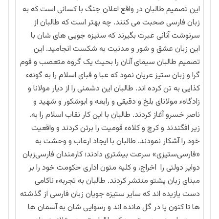
این تصمیم طالبان در واقع اعلان جنگ با کسانی است که به
زبان فارسی صحبت می کنند. چه بهتر است که طالبان از
سرنوشت آنانی عبرت بگیرند که ستیزه جویی های شان با
این زبان عشق و شور و مدنیت به شکست انجامید. این
تصمیم طالبان سیمای آنان را بحیث یک گروه متعصب و قوم
گرا و زبان ستیز عریان نمود که عبا و قبای اسلام را به گونهء
کذایی به تن کرده اند. طالبان این دشمنی را از دیار مولانا و
زادگاهء مولانای بلخ و دقیقی و رابعه و ابوشکور و شهید و
ناصر خسرو آغاز کردند. طالبان با این کار نقاب اسلام را به.
زیر افگندند و کرچ و کلاهء قومیت را برتن کردند و واقعیت
خود را آشکار نمودند. طالبان با ایجاد ارعاب و وحشت به
«فارسی‌ستیزی» سرعت بیشتری دادند؛ کارمندان فارسی‌زبان
دوایر دولتی را اخراج، و کلیه متون اداری حکومت خود را بر
مبنای زبان پشتو منتشر کردند. طالبان به تجربهء ناکامی
دست یازیده اند که سایر ستیزه جویان زبان فارسی از گذشته
ها تا کنون پا در گل مانده اند و رسوایی شان به آسمان ها