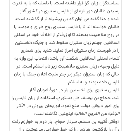
سیاستگران زبان گرا قرار داشته است. با تاسف که با به قدرت
رسیدن طالبان دور تازه ای از فارسی ستیزی در کشور آغاز
شده و حتا گفته می توان که بی پیشینه تر از گذشته است.
طالبان خواسته اند تا با فارسی ستیزی روح طرزی و مومند را
در روح ملاهیبت بدهند تا او ژرف‌تر از اخلاف خود در اسفلی
السافلین جهنم زبان ستیزان سقوط کند و جایگاهءنخستین
را در فهرست زبان‌ ستیزان احراز نماید. شاید برای شماری
کلمهء اسفلی السافلین شگفت آور باشد؛ انتخاب این واژه به
دلیل وجههء زبان ستیزی ملاهیبت زیر نام اسلام است. در
حالی که زبان ستیزان دیگر زیر چتر ملیت اعلان جنگ با زبان
فارسی داده بودند و نه اسلام.
فارسی ستیزی برای نخستین بار در دورهٔ امویان آغاز
شد، حجاج بن یوسف طی دستوری، استفاده از زبان فارسی را
برای امور دیوانی دولت منع نمود. ابوریحان بیرونی در
الآثار
الباقیة عن القرونِ الخالیة
اینچنین نگاشته‌است:
«وقتی قُتیبه بن مسلم، سردار حجاج، بار دوم به خوارزم رفت
و آن را بازگشود، هرکس را که خط خوارزمی می‌نوشت و از