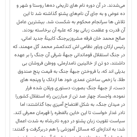
می‌شدند. در آن دوره نام های تاریخی ده‌ها روستا و شهر و
ده عوض و به جای آن نام‌های پشتو گذاشته شد تا این
تلاش ها سرانجام محکوم به شکست شد. بیشترین عامل
آن قدرت و عظمت زبانی بود که علیه آن برخاسته بودند.
صالح محمد خان فرقه مشروزیرجنگ کابینۀ جدید امانی،
رئیس ارکان ویاور نظامی اش کندکمشر محمد گل مهمند، که
در جنگ استقلال قوماندانی جبهۀ شرقی آن جنگ را بر عهده
داشتند، دو تن از خائینین نامدارملی، ووطن فروشان بی
بدیلی اند که، با فروختن جبهۀ جنگ به قیمت پنج صندوق
طلا، با زخمی ساختن عمدی خود ها ازدلک پا وپنجه های
دست، از جبهۀ جنگ بصورت دستوری وپلان شده فرار
نموده، واجساد چهار صد تن از مبارزین راه استقلال کشوررا
در میدان جنگ، به شکل افتضاح آمیزی بجا گذاشتند؛ اما
نادر غدار خواست تا این خاین بالفطره را قهرمان معرفی کند.
سیاست تقویت زبان پشتو در دوره نادرشاه به شدت اعمال
شد؛ به اندازه‌ای که مسائل آموزشی را هم دربرگرفت و گفتند: