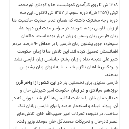
۱۳۰۸ ش تا روی کارآمدن کمونیست ها و کودتای نورمحمد
ترکی (۱۳۵۷ ش)؛ دوره سوم، از ۱۳۵۷ ش تاکنون. این سه
دوره وجه مشترک داشته که همان عدم حمایت حاکمیت ها
از زبان فارسی بوده، هرچند در سراسر مدت این دوره ها،
زبان فارسی زبان رسمی و زبان دربار بوده است. حاکمان
سیطرهء جوی پشتون زبان فارسی را بر حداقل ۹۰ درصد مردم
افغانستان تحمیل کرده اند. این تلاش ها تا زمان حکومت
شیر علی نتیجه نداد و زبان پشتو جانشین زبان فارسی نشد
و برعکس شاهان ناگزیر شدند تا به انزوای زبان پشتو تن
بدهند.
فارسی ستیزی برای نخستین بار
در این کشور از اواخر قرن
نوزدهم میلادی و در زمان
حکومت امیر شیرعلی خان و
عبدالرحمان خان با حمایت انگلیسی­‌ها آغاز شد. دورانی که در
آن، پیوند قبیله و استعمار عرصه را برای فارسی زبانان تنگ
ساخت. در نتیجهء تحرکات امیر حبیب­‌الله خان، تلاش­‌های
عصر نادرخان و تحریکات محمدگل خان مومند وزیر وقت،