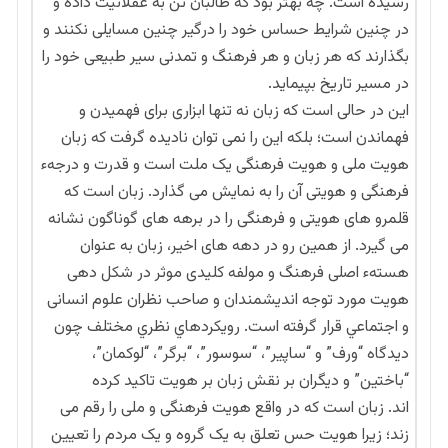
رسیده است. چه بهتر بود که طالبان تن به عقلانیت داده و
در چنین شرایط حساس خود را درگیر چنین مسایلی نکنند و
بگذارند که هر زبان و هر فرهنگ و تمدنی سیر طبیعی خود را
در مسیر تاریخ بپیماید.
این در حالی است که زبان نه تنها ابزاری برای فهمیدن و
فهماندن است؛ بلکه این را نمی توان نادیده گرفت که زبان
هویت ملی و هویت فرهنگی یک ملت است و قدرت و درجهء
فرهنگی و هویتی آن را به نمایش می گذارد. زبان است که
قلمرو های هویتی و فرهنگی را در برهه های گوناگون نشانه
می گیرد. از همین رو در دهه های اخير، زبان به عنوان
هستهء اصلی فرهنگ و مولفه كليدی موثر در شكل دهی
هويت مورد توجه انديشمندان و صاحب نظران علوم انسانی
و اجتماعي قرار گرفته است. رويكردهاي نظري مختلف چون
ديدگاه “ورف” و “ساپير”، “سوسور”، “برگر”، “لوكمان”،
“باختين” و ديگران بر نقش زبان بر هويت تاكيد كرده
اند. زبان است که در واقع هویت فرهنگی و ملی را رقم می
زند؛ زیرا هویت حس تعلق به یک گروه و یک مردم را تعیین