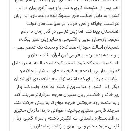
ساخته اند. نه تنها در گذشته های دورتر؛ بلکه در سال های
اخیر پس از حکومت کرزی و غنی با وجود آزادی بیان در این
کشور، به دلیل فعالیت­‌های پشتوگرایانه دولتمردان، این زبان
نتوانست جایگاه واقعی خود را در سیاست­‌های دولت
افغانستان پیدا کند؛ اما زبان فارسی در گذر زمان به ­رغم
هجوم واژه‌های عربی و انگلیسی و سایر زبان های بیگانه،
همچنان اصالت خود را حفظ کرده و بحیث یک عنصر مهم ­
پیوند دهنده مردمان فارسی­‌گوی ایران، افغانستان و
تاجیکستان جایگاه خود را حفظ کرده است. البته به این دلیل
که زبان فارسی با توجه به ظرفیت های سرشار از جاذبه و
سلاست و روانی ای که داشته، توانسته علاقمندی گویشوران
دیگر را در کشور و حتا بیرون از کشور به خود جلب کند و از
زیر خاک و خاکستر زبان ستیزان هرچه سرافرازتر سربلند کند
و به مثابهء رود خروشان هرچه مواج تر به پیش حرکت کند.
هرچند فارسی ستیزی پیشینهء طولانی دارد؛ اما زبان ستیزی
در افغانستان؛ داستانی غم انگیزتر داشته و هر از گاهی زبان
فارسی مورد خشم و بی مهری زیرکانهء زمامداران و