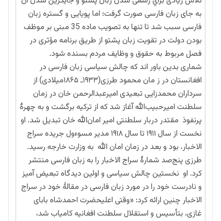
تلاش زیادی براي رسمی شدن زبان پشتو و جایگزین شدن آن
به­ جای زبان فارسی صورت گرفت؛ اما پویایی و گستره زبان
فارسی سبب شد تا تنها به تصویب ماده 35 مبنی بر موظف
بودن دولت در تقویت زبان پشتو از طریق برنامه مؤثری در
فصل مربوط به حقوق و وظایف مردم بسنده شود.
شماری بدین باور اند که چالش سیاسی زبان فارسی در
افغانستان در ز مان محمود طرزی(۱۹۳۳ـ ۱۸۶۵میلادی) از
سرداران محمدزایی تبعیدی امیرعبدالرحمن خان در زمان
سلطنت امیرحبیب‌الله آغاز شد که از ترکیه برگشت و به چهرۀ
پرنفوذ مقتدر دربار سلطنتی امیر امان‌الله خان تبدیل شد. او
نخست از سال ۱۹۱۱ تا سال ۱۹۱۸ مدیر مسوءول جریده سراج
الاخبار، بود و بعد در زمان امان الله به وزارت خارجه رسید.
طرزی پنج‌صد شمارۀ سراج الاخبار را به زبان فارسی منتشر
کرد. او نخستین چالش سیاسی و اولین دیدگاه تبعیض آمیز
و نادرست خود را در مورد زبان فارسی در مقالۀ خود در سراج
الاخبار چنین ارائه کرد: «وقتی اعلیحضرت احمدشاه بابای
غازی، بتأسیس و استقلال سلطنت افغانیه کامیاب شد،