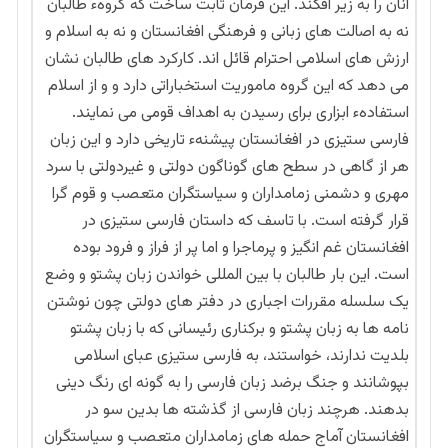
آنان را به زیر افگند. این فرمان ثابت ساخت که گروهء طالبان
نه به اصالت های زبانی و فرهنگی افغانستان و نه به اسلام و
ارزش های اسلامی احترام قائل اند. کارکرد های طالبان نشان
می دهد که این‌ گروه ماموریت استخباراتی دارد و و از اسلام
استفادهء ابزاری برای رسیدن به اهداف قومی می نمايند.
فارسی ستیزی در افغانستان پیشنهء تاریخی دارد و این زبان
هر از گاهی در سطح های گوناگون دولتی و غیردولتی با سرد
مهری و دشمنی زمامداران و سیاستگران متعصب و قوم گرا
قرار گرفته است. با تاسف که داستان فارسی ستیزی در
افغانستان غم انگیز و پرماجرا و اما پر از فراز و فرود بوده
است. این بار طالبان با بین المللی خواندن زبان پشتو و وضع
یک سلسله مقررات اجباری در دفتر های دولتی چون نوشتن
نامه ها به زبان پشتو و برکناری رئیسانی که با زبان پشتو
بلدیت ندارند، خواستند، به فارسی ستیزی عبای اسلامی
بپوشانند و جنگ برضد زبان فارسی را به گونه ای رنگ دینی
بدهند. هرچند زبان فارسی از گذشته ها بدین سو در
افغانستان آماج حمله های زمامداران متعصب و سیاستگران