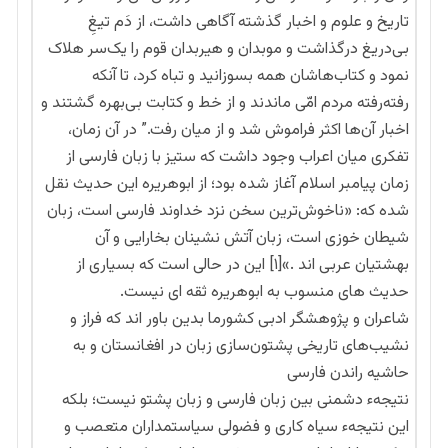
تاریخ و علوم و اخبار گذشته آگاهی داشت، از دَم تیغِ
بی‌دریغ درگذاشت و موبدان و هیربدان قوم را یک‌سر هلاک
نمود و کتاب‌هاشان همه بسوزانید و تباه کرد، تا آنکه
رفته‌رفته مردم امّی ماندند و از خط و کتابت بی‌بهره گشتند و
اخبار آن‌ها اکثر فراموش شد و از میان رفت.” در آن زمان،
تفکری میان اعراب وجود داشت که ستیز با زبان فارسی از
زمان پیامبر اسلام آغاز شده بود؛ از ابوهریره این حدیث نقل
شده که: «ناخوش‌ترین سخن نزد خداوند فارسی است، زبان
شیطان خوزی است، زبان آتش نشینان بخارایی و آن
بهشتیان عربی اند .»[۱] این در حالی است که بسیاری از
حدیث های منسوب به ابوهریره ثقه ای نیست.
شاعران و پژوهشگر ادبی کشورما بدین باور اند که فراز و
نشیب‌های تاریخی پشتون‌سازی زبان در افغانستان و به
حاشیه راندن فارسی
نتیجهء دشمنی بین زبان فارسی و زبان پشتو نیست؛ بلکه
این نتیجهء سیاه کاری و فضولی سیاستمداران متعصب و