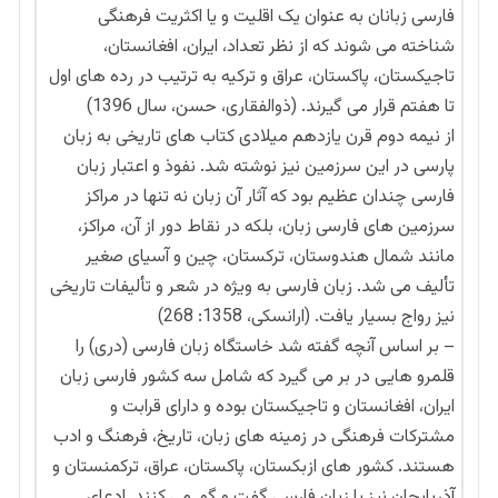
فارسی زبانان به عنوان یک اقلیت و یا اکثریت فرهنگی
شناخته می شوند که از نظر تعداد، ایران، افغانستان،
تاجیکستان، پاکستان، عراق و ترکیه به ترتیب در رده های اول
تا هفتم قرار می گیرند. (ذوالفقاری، حسن، سال 1396)
از نیمه دوم قرن یازدهم میلادی کتاب های تاریخی به زبان
پارسی در این سرزمین نیز نوشته شد. نفوذ و اعتبار زبان
فارسی چندان عظیم بود که آثار آن زبان نه تنها در مراکز
سرزمین های فارسی زبان، بلکه در نقاط دور از آن، مراکز،
مانند شمال هندوستان، ترکستان، چین و آسیای صغیر
تألیف می شد. زبان فارسی به ویژه در شعر و تألیفات تاریخی
نیز رواج بسیار یافت. (ارانسکی، 1358: 268)
– بر اساس آنچه گفته شد خاستگاه زبان فارسی (دری) را
قلمرو هایی در بر می گیرد که شامل سه کشور فارسی زبان
ایران، افغانستان و تاجیکستان بوده و دارای قرابت و
مشترکات فرهنگی در زمینه های زبان، تاریخ، فرهنگ و ادب
هستند. کشور های ازبکستان، پاکستان، عراق، ترکمنستان و
آذربایجان نیز با زبان فارسی گفت و گو می کنند. ادعای