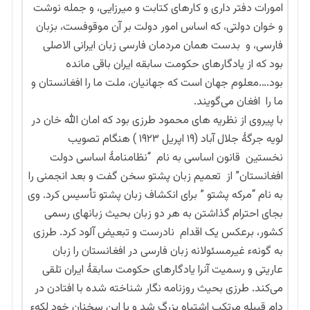
امورات دفتر داری و کارهای کتابت و میرزایی، و جمله نوشت
و خوان دولتی، که اساس امور دولت بر آن موقوفست، بزبان
فارسی، و بدست همان مردمان فارسی زبان ایرانی الاصلی
بود که از یادگارهای حکومت سابقه ایران باقی مانده
بود….معلوم جهان است که جهانیان، ملت ما را افغانستان و
ما را افغان می‌گویند.
با پیروی از نظریه های محمود طرزی بود که امان الله خان در
لویه جرگۀ جلال آباد (۱۹ اپریل ۱۹۲۳ ) هنگام تصویب
نخستین قانون اساسی به نام “نظامنامۀ اساسی دولت
افغانستان” از تعمیم زبان پشتو سخن گفت و بعد انجمنی را
به نام “مرکه پشتو ” برای انکشاف زبان پشتو تأسیس کرد. وی
بجای احترام گذاشتن به هر دو زبان بحیث زبانهای رسمی
کشور، برعکس یک اقدام نادرست و تبعیض آلود کرد. طرزی
به گونهء غیرمسئولانه زبان فارسی در افغانستان را زبان
عاریتی و رسمیت آنرا یادگارهای حکومت سابقۀ ایران تلقی
می‌کند. طرزی بحیث روزنامه نگار شناخته شده با افتادن در
دام قبیله مرتکب اشتباه بزرگ شد و با این سخنان خود لکهء