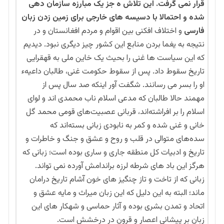
قرار نمی گرفت. این تلاش ه جز یک مبارزه سازمان دهی
شده و احتمالا با دسیسه های خارجی برای زمین زدن زبان
فارسی
و اختلاف افکنی بین اقوام و مردم افغانستان و در
نتیجه به یغما بردن منابع این کشور چیز دیگری نبود. دیدیم
که این سیاست ها غنی را بحیث یک خاین ملی به قهقرایی
تاریخ سقوط داد. پس از سقوط حکومت غنی، طالبان داعیهء
او را بسر می رسانند. شگفت آور اینکه صد سال پس از
مهمند حالا طالبان که مدعی اسلام ناب محمدی اند و لوای
اسلام را بر افراشته‌اند، قربانی عصبیت‌های قومی محمد گل
خانی و غنی شده و کمر به نابودی زبانی بسته‌اند که
سده‌های متوالی در قلب و روح و عشق و جنگ و خاطرات و
تاریخ و ادبیات کل منطقه جاری و ساری بوده است؛ زبانی که
هرگز این باد های شرطه لرزه براندامش آورده نمی تواند.
زبانی که از تاخت و تاز چنگیز های خون آشام تاریخ درامان
ماند؛ البته به این دلیل که این زبان میراث و مایه عشق و
اتحاد و تمدن بشری بوده و آثار حماسی و شهکار های این
زبان بر پیشانی اعصار و قرون در درخشش است.