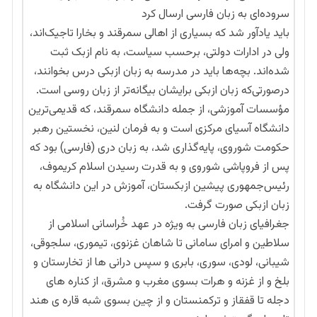
سروده‌ای به زبان فارسی ارسال کرد
باید یادآور شد که‌ بسیاری از اهالی سمرقند و بخارا تاجیک‌
اند،
ولی در ادارات دولتی، برحسب سیاست، به نام ازبک ثبت
شده‌اند. بچه‌ها باید در مدرسه به زبان ازبکی درس بخوانند،
درصورتی‌که زبان ازبکی برایشان بیگانه‌تر از زبان روسی است.
مؤسسات آموزشی، از جمله دانشگاه سمرقند، که قدیمی‌ترین
دانشگاه آسیای مرکزی است و به فرمان لنین، نخستین رهبر
حکومت شوروی، پایه‌گذاری شد، به زبان دری (فارسی) بود که
پس از فروپاشی شوروی و به قدرت رسیدن اسلام کریموف،
رئیس‌جمهوری پیشین ازبکستان، آموزش در این دانشگاه به
زبان ازبکی صورت گرفت.
جغرافیای زبان فارسی به ویژه در عهد خُراسانی اسلامی از
سلاطین و امرای سامانی تا شاهان غزنوی، تیموری، سلجوقی،
شیبانی، لودی، سوری، بابری و سپس درانی ها از تخارستان و
بلخ و از غزنه و هرات بسوی مغرب و مشرق، از کناره های
دجله تا قفقاز و ترکمنستان و از چین بسوی شبه قاره ی هند