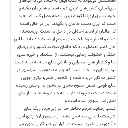
افغانستان می‌تواند به کمک ایران به ساده گی به آب‌های
بین‌المللی، کشورهای عربی غرب آسیا و همچنان ترکیه و
جنوب شرق اروپا با کوتاه ترین فاصله وصل کند؛ اما بعید
است که ایران دست طالبان را بگیرند. این در حالی است
که طالبان از لحاظ اخلاقی در داخل به شدت ورشکسته
شده و اعتبار خود را در میان مردم از دست داده اند. با این
حال کمتر احتمال دارد که طالبان بتوانند کشور را از ژرفنای
جنگ و خشونت رهایی ببخشند؛ از استبداد و خیره سری
ها و کشتار های صحرایی و تلاشی های خانه به خانه دست
بردارند. این در حالی است که چتر مصوءونیت سراسری در
کشور به کلی دریده شده و انحصار طلبی؛ برتری جویی
های قومی؛ نقض حقوق بشری در کشور به اوجش رسیده
است؛ عدالت به چوبهء دار بسته شده و همه چیز از جای
اصلی اش بیجای شده است و
کسب رضایت مردم بخاطر خدا در زیر مرده ریگ های
شریعت طالبانی ضجه می کشد؛ از حقوق زنان؛ آزادی احزاب
و آزادی بیان خبری نیست. در گزارش خبرنگاران بدون مرز