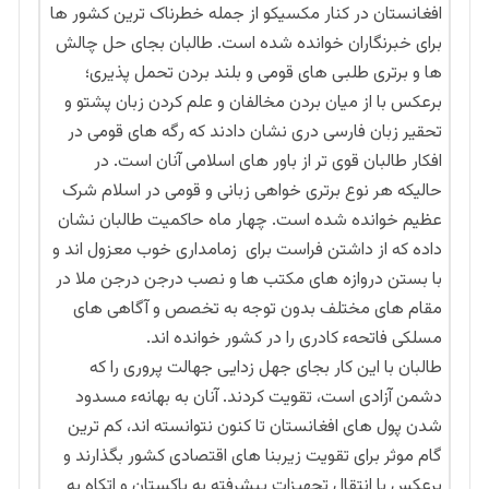
افغانستان در کنار مکسیکو از جمله خطرناک ترین کشور ها
برای خبرنگاران خوانده شده است. طالبان بجای حل چالش
ها و برتری طلبی های قومی و بلند بردن تحمل پذیری؛
برعکس با از میان بردن مخالفان و علم کردن زبان پشتو و
تحقیر زبان فارسی دری نشان دادند که رگه های قومی در
افکار طالبان قوی تر از باور های اسلامی آنان است. در
حالیکه هر نوع برتری خواهی زبانی و قومی در اسلام شرک
عظیم خوانده شده است. چهار ماه حاکمیت طالبان نشان
داده که از داشتن فراست برای زمامداری خوب معزول اند و
با بستن دروازه های مکتب ها و نصب درجن درجن ملا در
مقام های مختلف بدون توجه به تخصص و آگاهی های
مسلکی فاتحهء کادری را در کشور خوانده اند.
طالبان با این کار بجای جهل زدایی جهالت پروری را که
دشمن آزادی است، تقویت کردند. آنان به بهانهء مسدود
شدن پول های افغانستان تا کنون نتوانسته اند، کم ترین
گام موثر برای تقویت زیربنا های اقتصادی کشور بگذارند و
برعکس با انتقال تجهیزات پیشرفته به پاکستان و اتکاه به