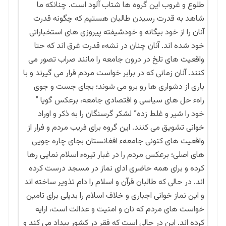
طلوع و غروب این گروه ها شتاب آلود است. چنانکه ما
شاهد به قدرت رسیدن طالبان هستیم که چگونه قدرت
آنان را از خود بیگانه و خودشیفته پیروزی های استخباراتی
خود شده اند. آنان چنان در نشهء قدرت غرق اند که حتا
واقعیت های تلخ در درون جامعه را مانند صراب تصور می
کنند. آنان زمانی که در برابر خواست مردم قرار می گیرند و با
باری از دشواری ها رو برو می شوند؛ بجای جست و جوی
راهء حل های سیاسی و اقتصادی جامعه، برعکس گویا ”
خود را شیر و غلط زده” لشکر گرسنگان را به ذکر و اوراد
خوانی تشویق می کنند. این گروه برای فریب مردم و فرار از
واقعیت های کنونی جامعهء افغانستان بجای چاره جویی
های اصلی؛ برعکس مردم را در غبار تیرهء اسلام نمایی رها
کرده و برای همه حاضری ادای نماز در مسجد درست کرده
اند. در حالی که طالبان قرآن و اسلام را دام تذویر ساخته اند
و این نماز خوانی اجباری و خلاف اسلام را بدیلی برای تامین
خواست های مردم که نان و امنیت و عدالت است، ارایه
کرده اند. این در حالی است که فقر در کشور بیداد می کند و