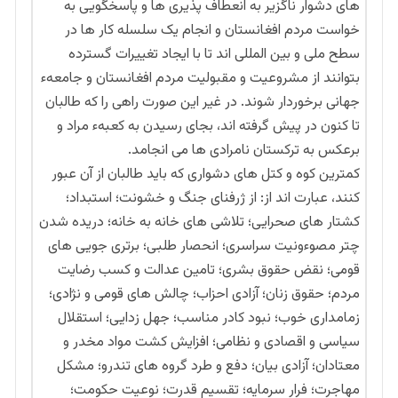
های دشوار ناگزیر به انعطاف پذیری ها و پاسخگویی به
خواست مردم افغانستان و انجام یک سلسله کار ها در
سطح ملی و بین المللی اند تا با ایجاد تغییرات گسترده
بتوانند از مشروعیت و مقبولیت مردم افغانستان و جامعهء
جهانی برخوردار شوند. در غیر این صورت راهی را که طالبان
تا کنون در پیش گرفته اند، بجای رسیدن به کعبهء مراد و
برعکس به ترکستان نامرادی ها می انجامد.
کمترین کوه و کتل های دشواری که باید طالبان از آن عبور
کنند، عبارت اند از: از ژرفنای جنگ و خشونت؛ استبداد؛
کشتار های صحرایی؛ تلاشی های خانه به خانه؛ دریده شدن
چتر مصوءونیت سراسری؛ انحصار طلبی؛ برتری جویی های
قومی؛ نقض حقوق بشری؛ تامین عدالت و کسب رضایت
مردم؛ حقوق زنان؛ آزادی احزاب؛ چالش های قومی و نژادی؛
زمامداری خوب؛ نبود کادر مناسب؛ جهل زدایی؛ استقلال
سیاسی و اقصادی و نظامی؛ افزایش کشت مواد مخدر و
معتادان؛ آزادی بیان؛ دفع و طرد گروه های تندرو؛ مشکل
مهاجرت؛ فرار سرمایه؛ تقسیم قدرت؛ نوعیت حکومت؛