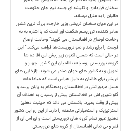
اند. بنابراین بعید به نظر می رسد که قریشی ها با ابراز
سخنان قراردادی و کلیشه ای جسد نیم جان حکومت
طالبان را به منزل برساند.
در این میان سخنان قریشی وزیر خارجهء بزرگ ترین کشور
صادر کنندهء تروریسم شگفت آور است که با اشاره به به
وخامت اوضاع در افغانستان می گوید:” وخامت اوضاع
فرصت را برای رشد و نمو تروریست‌ها فراهم می‌کند.” این
در حالی است که همین اکنون زیر ریش این آقا ده ها
گروهء تروریستی بوسیلهء نظامیان این کشور تجهیز و
تمویل و به کشور های جهان صادر می شوند. ژاژخایی های
قریشی برای طالبان به دلیل هراس است که مبادا ماهء
عسل مزدورانش در افغانستان زودهنگام به پایان برسد و
گاو شیری اش در افغانستان پیش از رسیدن به اهداف آن
پیش از وقت بمیرد. پاکستان می داند که حیثیت دهلیز
استراتیژیک و استخباراتی منطقه را دارد. از این رو این کشور
دهلیز عبور تمام گروه های تروریستی است و آی اس آی از
فقر و بی ثباتی افغانستان از گروه های تروریستی