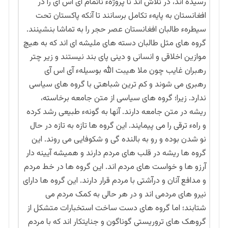
رسیده اند، در تلاش اند نا پروژهء ناتمام آی اس آی را در
افغانستان به پایهء تکامل برسانند تا آنکه پاکستان تحت
سیطرهء طالبان افغانستان عصر حجر را به تماشا بنشینند.
گروه های مثل طالبان دسته های ملیشه ای اند که به هیچ
موازین اخلاقی و انسانی و دینی پای بند نیستند و زیر چتر
رهبران غایب چون ملا هیبت الله بوسیلهء آی اس آی
رهبری می شوند و کم ترین شباهتی با گروه های سیاسی
ندارد. زیرا؛ گروه های سیاسی از متن جامعه برخاسته،
ریشه در متن جامعه دارند. آنها به گونهء طبیعی رشد کرده
و راهء ترقی را می پیمایند. این گروه ها تازه به تازه در حال
نو شدن بوده و رو به بالنده گی و شکوفایی می روند. این
گروه ها ریشه در قلب های مردم دارند و همیشه آیینه دار
آرزو ها و خواست های مردم اند. این گروه ها در خط مردم
و مدافع آنان و درآشتی با مردم قرار دارند. این گروه ها دارای
نیرو های مردمی اند و در هر حالی به کمک مردم می
شتابند؛ اما گروه های دست ساخت استخبارات متشکل از
گروهک های تروریستی گوناگون و جنایتکار اند که با مردم