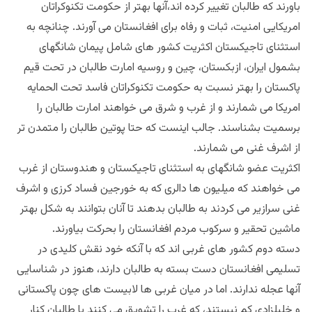
باورند که طالبان تغییر کرده اند،آنها بهتر از حکومت تکنوکراتان
امریکایی امنیت، ثبات و رفاه برای افغانستان می آورند. چنانچه به
استثنای تاجیکستان اکثریت کشور های شامل پیمان شانگهای
بشمول ایران، ازبکستان، چین و روسیه امارت طالبان در تحت قیم
پاکستان را بهتر نسبت به حکومت تکنوکراتان فاسد تحت الحمایه
امریکا می شمارند و از غرب و شرق می خواهند امارت طالبان را
برسمیت بشناسند. جالب اینست که حتا پوتین طالبان را متمدن تر
از اشرف غنی می شمارند.
اکثریت عضو شانگهای به استثنای تاجیکستان و هندوستان از غرب
می خواهند که میلیون ها دالری‌ که به خورجین فساد کرزی و اشرف
غنی سرازیر می کردند به طالبان بدهند تا آنان بتوانند به شکل بهتر
ماشین تحقیر و سرکوب مردم افغانستان را بحرکت بیاورند.
دسته دوم کشور های غربی اند که با آنکه خود نقش کلیدی در
تسلیمی افغانستان دست بسته به طالبان دارند، هنوز در شناسایی
آنها عجله ندارند. اما در میان غربی ها لابیست های چون پاکستانی
و خلیلزادی کم نیستند، که غرب را تشویق می کنند با طالبان کنار