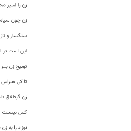
زن را اسیر مح
زن چون سیاه 
سنگسار و تاز
این است در ا
توبیخ زن بــر ی
تا کی هـراس 
زن گرطلاق دا
کس نیسـت تا 
نوزاد را به 