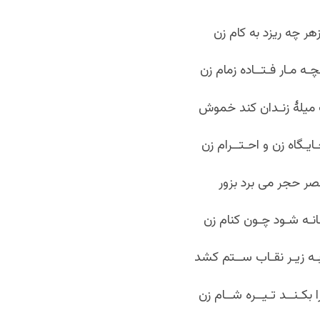
هر چه ریزد به کام زن
ه مـار فـتــاده زمام زن
 میلۀ زنـدان کند خموش
یـگاه زن و احـتــرام زن
صر حجر می برد بزور
ـانـه شـود چـون کنام زن
بـه زیـر نقـاب ســتم کشد
 بکـنــد تـیــره شــام زن