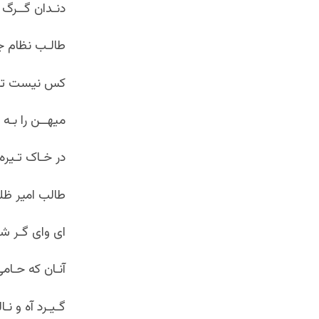
دنـدان گــرگ گ
طالـب نظام جـو
کس نیست تا 
میهــن را بـه 
در خـاک تـیره 
طالب امیر ظ
ای وای گـر شـ
آنـان که حـام
گـیـرد آه و نـا