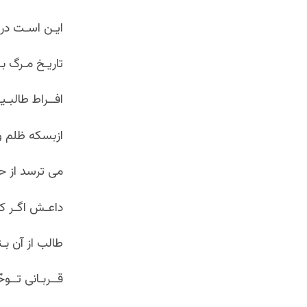
ایـن اسـت در 
تاريـخ مـرگ بـ
افــراط طالبـی
ازبسکه ظلم و 
می ترسد از حض
داعـش اگـر کـن
طالب از آن بـت
قــربـانی تــو