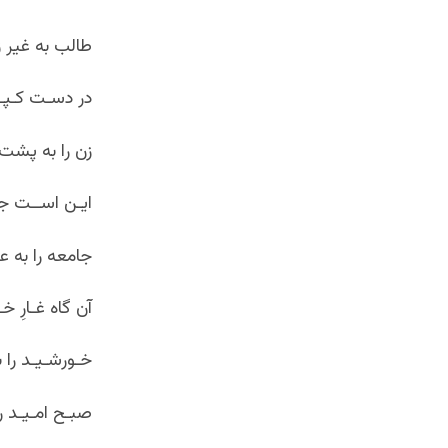
طالب به غیر ز
در دسـت کـپـچـ
زن را به پشت
ایـن اســت جـا
جامعه را به ع
آن گاه غـارِ خ
خـورشـیـد را 
صبـح امـیـد را