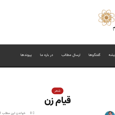
یشه
گفتگوها
ارسال مطالب
در باره ما
پیوندها
شعر
قیام زن
0
خواندن این مطلب 1 دقیقه زمان میبرد