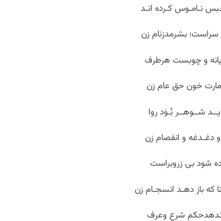
بس نـامـوس کـرده انـد
سراست؛ بشرمدزنام زن
یانه و چوبست هرطرف
مارت خون حق عام زن
ــد شــوهــر بُـوَد روا
و دغـدغه و انفصام زن
ده شود بی زروبراست
که باز دهـد انسجـام زن
زن ندهدحکم شرع وعرف