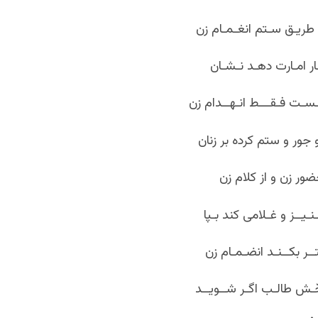
طریـق سـتم انغـمـام زن
ار امـارت دهـد نـشـان
ـسـت فـقـــط انـهــدام زن
جور و ستم کرده بر زنان
ور زن و از کلام زن
ـیــز و غـلامی کند بـپا
ــر بکــنـد انضـمـام زن
حّـش طالـب اگـر شــویــد