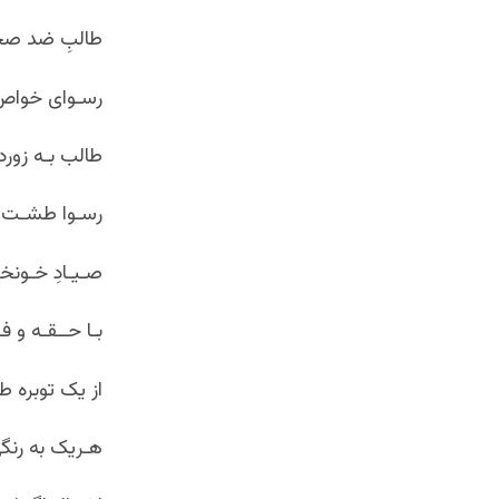
طالبِ ضد صحنه
رسـوای خواص و
طالب بـه زوردا
رسـوا طشـت جـ
صـیـادِ خـونخـ
بـا حــقـه و ف
از یک توبره 
هـریک به رنگ