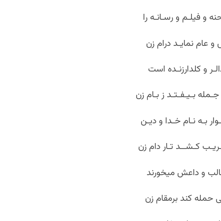
 و فیلـم و رسـانـه را
 عام نمایـد درام زن
لـر و کلدارزنـده است
مله بـیـفـتـد ز بـام زن
وار بـه نـام خـدا و دیـن
ـریـب کـشــد تـار دام زن
طالب و داعش میخورند
ی حمله کند برمقام زن