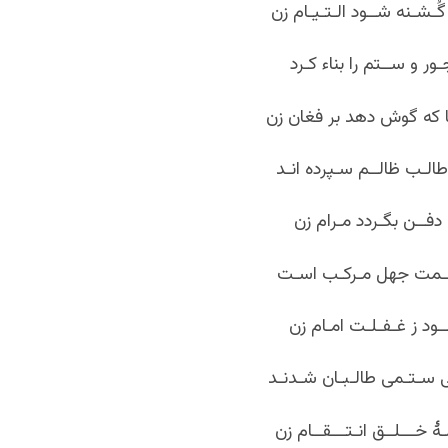
ُـشـنه شــود الـتـیـام زن
ر و ســتم را بناء کـرد
که گوش دهد بر فغان زن
طالـب ظالــم سـپرده انـد
دفــن بگـردد مـرام زن
لـمت جهل مـرکـب اسـت
ـود ز غـفـلـت امـام زن
ی سـتـمی طالـبـان شـدنـد
لـۀ خـــلــق انـتـــقــام زن