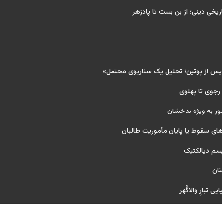
ریخی دینی؛ از بن بست تا پادزهر
 پس از پوتین؛ تحلیل یک سناریوی محتمل»
 رجوی تا پهلوی
ور به ویژه بدخشان
ای سقوط یا پایان مأموریت طالبان
یسم دیالکتیک
تان
ی تبارِ والاگُهر