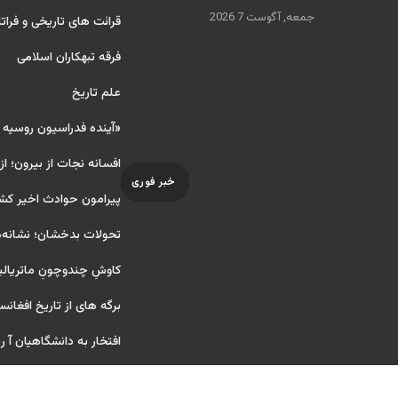
جمعه, آگوست 7 2026
قرائت های تاریخی و فراتا
فرقه تبهکاران اسلامی
علم تاریخ
«آینده فدراسیون روسیه
افسانه نجات از بیرون؛ از
خبر فوری
پیرامون حوادث اخیر کش
تحولات بدخشان؛ نشانه‌ه
کاوشِ چندو‌چونِ ماتریال
برگه های از تاریخ افغانس
افتخار به دانشگاهیان آ ریای