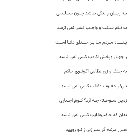
بـه ریـش و لنگی نباشد چـون مسلمانی
به نـام سـنت و واجـب کسی نمی ترسد
پـنـــاه مـردم مـا بـر خــدای دانـا اسـت
ز جهـل وپخش اکاذب کسی نمی ترسد
به جنگ و زور نظامی اگرشوی حاکم
بلی! ز مغلوب وغالب کسی نمی ترسد
زمین سـوخـته چـه آرد؟ کـوچ اجـباری
بدان که حاضروغایب کسی نمی ترسد
هـزار مرتبه گر سـر زنی ز نـو روییم