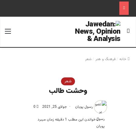
جستجو برای
منو
خانه
/
فرهنگ و هنر
/
شعر
شعر
وحشت طالب
رسول پویان
جولای 25, 2021
0
خواندن این مطلب 1 دقیقه زمان میبرد
رسول پویان- شاعر با رسالت