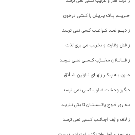
ز گرگ هارِّ و غرایب کسی نمی ترسد
حـریــم پـاک پـریـان را کـشی درخون
ز دیــو ضـد کـواعـب کسی نمی ترسد
ز قتل وغارت و تخریب می بری لذت
ز قــاتـلان مخــرّب کـسـی نمـی تـرسد
مـزن بـه پیکـر زن‏هـای نـازنین شـلّاق
دیگرز وحشت ضارب کسی نمی ترسد
بـه زور فـوج پاکـسـتـان تا بکی نـازیـد
ز لاف و پُف اجـانـب کـسی نمی ترسد
به عهد و قول واشنگتن اعتمادی نیست