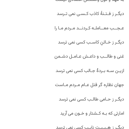
دیگـر ز فـتـنۀ کاذب کـسـی نمی تـرسد
عـجــب معــاملـه کـردنــد مـردم مـا را
دیگـر ز خـائنِ کاسـب کسی نمی ترسد
غنی و طالــب و داعـش عـامـل دشـمن
ازیـن سـه بـردۀ جـالب کسی نمی ترسد
جهان نظاره گر قتل عـام مـردم مـاست
دیگـر ز حـامی طالـب کسی نمی ترسد
امارتی که بـه کـشتار و خـون می آرید
دیگـر ز هـیـبـت نایـب کسی نمی ترسد